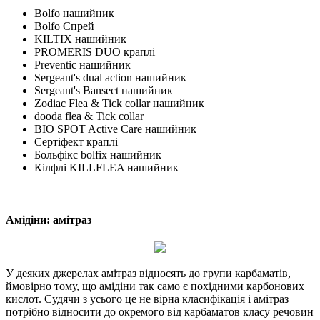
Bolfo нашийник
Bolfo Спрей
KILTIX нашийник
PROMERIS DUO краплі
Preventic нашийник
Sergeant's dual action нашийник
Sergeant's Bansect нашийник
Zodiac Flea & Tick collar нашийник
dooda flea & Tick collar
BIO SPOT Active Care нашийник
Сертіфект краплі
Больфікс bolfix нашийник
Кілфлі KILLFLEA нашийник
Амідіни: амітраз
У деяких джерелах амітраз відносять до групи карбаматів,
ймовірно тому, що амідіни так само є похідними карбонових
кислот. Судячи з усього це не вірна класифікація і амітраз
потрібно відносити до окремого від карбаматов класу речовин