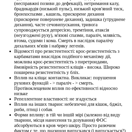
(несправжні позиви до дефекації), нетримання калу,
брадикардія (низький пульс), низький кров'яний тиск,
бронхоспазми , кашель, прискорене дихання
(прискорене поверхневе дихання), задишка (утруднене
дихання), часте сечовипускання, тривога
супроводжується депресією, тремтіння, атаксія
(неузгоджені руху), м'язові спазми, параліч, млявість,
втома, судоми і кома. Смерть в наслідок паралічу
дихальних м'язів і набряку легенів.
Відомості про резистентності: крос-резистентність з
карбаматами внаслідок подібного механізму дії,
можлива крос-резистентність з пиретроидами,
ймовірність резистентності кліщів - висока. Широко
поширена резистентність у бліх.
Вплив на кліща: контактна. Викликає: порушення
рухових функцій - > параліч - > смерть.
Протівоклещевим вплив по ефективності відносно
низьке
Репеллентние властивості: не згадується
Вплив на інших тварин: небезпечні для кішок, бджіл,
риби, птиці і собак
Форми впливу: в тій чи іншій мірі (залежно від виду
тварини, місця нанесення та дозування) ФОС
абсорбуються в кров через шкіру. Просто разючим
фактом є те, що диазинон випускався (і випускається?)