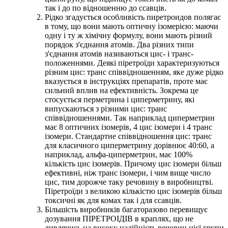
так і до по відношенню до ссавців.
Рідко згадується особливість пиретроидов полягає
в тому, що вони мають оптичну ізомерією: маючи
одну і ту ж хімічну формулу, вони мають різний
порядок з'єднання атомів. Два різних типи
з'єднання атомів називаються цис- і транс-
положеннями. Деякі піретроїди характеризуються
різним цис: транс співвідношенням, яке дуже рідко
вказується в інструкціях препаратів, проте має
сильний вплив на ефективність. Зокрема це
стосується перметрина і циперметрину, які
випускаються з різними цис: транс
співвідношеннями. Так наприклад циперметрин
має 8 оптичних ізомерів, 4 цис ізомери і 4 транс
ізомери. Стандартне співвідношення цис: транс
для класичного циперметрину дорівнює 40:60, а
наприклад, альфа-циперметрин, має 100%
кількість цис ізомерів. Причому цис ізомери більш
ефективні, ніж транс ізомери, і чим вище число
цис, тим дорожче таку речовину в виробництві.
Піретроїди з великою кількістю цис ізомерів більш
токсичні як для комах так і для ссавців.
Більшість виробників багаторазово перевищує
дозування ПІРЕТРОІДІВ в краплях, що не
дивлячись на високу надійність речовин цієї групи