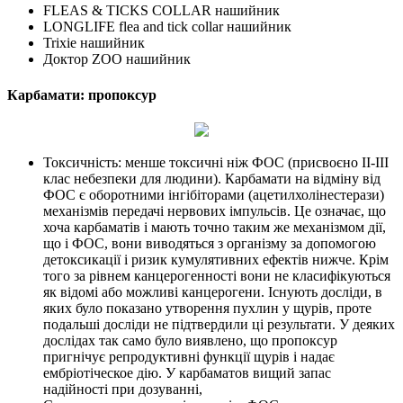
FLEAS & TICKS COLLAR нашийник
LONGLIFE flea and tick collar нашийник
Trixie нашийник
Доктор ZOO нашийник
Карбамати: пропоксур
Токсичність: менше токсичні ніж ФОС (присвоєно II-III
клас небезпеки для людини). Карбамати на відміну від
ФОС є оборотними інгібіторами (ацетилхолінестерази)
механізмів передачі нервових імпульсів. Це означає, що
хоча карбаматів і мають точно таким же механізмом дії,
що і ФОС, вони виводяться з організму за допомогою
детоксикації і ризик кумулятивних ефектів нижче. Крім
того за рівнем канцерогенності вони не класифікуються
як відомі або можливі канцерогени. Існують досліди, в
яких було показано утворення пухлин у щурів, проте
подальші досліди не підтвердили ці результати. У деяких
дослідах так само було виявлено, що пропоксур
пригнічує репродуктивні функції щурів і надає
ембріотіческое дію. У карбаматов вищий запас
надійності при дозуванні,