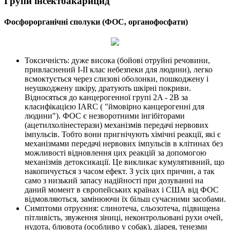
Групи інсектоакарицид
Фосфорорганічні сполуки (ФОС, органофосфати)
Токсичність: дуже висока (бойові отруйні речовини,
привласнений I-II клас небезпеки для людини), легко
всмоктується через слизові оболонки, пошкоджену і
неушкоджену шкіру, дратують шкірні покриви.
Відносяться до канцерогенної групі 2A - 2B за
класифікацією IARC ( "ймовірно канцерогенні для
людини"). ФОС є незворотними інгібіторами
(ацетилхолінестерази) механізмів передачі нервових
імпульсів. Тобто вони пригнічують хімічні реакції, які є
механізмами передачі нервових імпульсів в клітинах без
можливості відновлення цих реакцій за допомогою
механізмів детоксикації. Це викликає кумулятивний, що
накопичується з часом ефект. З усіх цих причин, а так
само з низький запасу надійності при дозуванні на
даний момент в європейських країнах і США від ФОС
відмовляються, замінюючи їх більш сучасними засобами.
Симптоми отруєння: слинотеча, сльозотеча, підвищена
пітливість, звуження зіниці, неконтрольовані рухи очей,
нудота, блювота (особливо у собак), діарея, тенезми