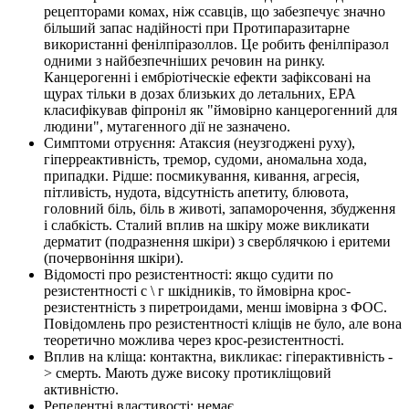
рецепторами комах, ніж ссавців, що забезпечує значно
більший запас надійності при Протипаразитарне
використанні фенілпіразоллов. Це робить фенілпіразол
одними з найбезпечніших речовин на ринку.
Канцерогенні і ембріотіческіе ефекти зафіксовані на
щурах тільки в дозах близьких до летальних, EPA
класифікував фіпроніл як "ймовірно канцерогенний для
людини", мутагенного дії не зазначено.
Симптоми отруєння: Атаксия (неузгоджені руху),
гіперреактивність, тремор, судоми, аномальна хода,
припадки. Рідше: посмикування, кивання, агресія,
пітливість, нудота, відсутність апетиту, блювота,
головний біль, біль в животі, запаморочення, збудження
і слабкість. Сталий вплив на шкіру може викликати
дерматит (подразнення шкіри) з сверблячкою і еритеми
(почервоніння шкіри).
Відомості про резистентності: якщо судити по
резистентності с \ г шкідників, то ймовірна крос-
резистентність з пиретроидами, менш імовірна з ФОС.
Повідомлень про резистентності кліщів не було, але вона
теоретично можлива через крос-резистентності.
Вплив на кліща: контактна, викликає: гіперактивність -
> смерть. Мають дуже високу протикліщовий
активністю.
Репелентні властивості: немає