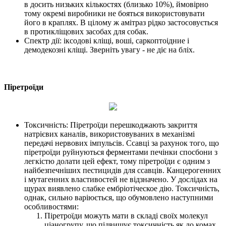
в досить низьких кількостях (близько 10%), ймовірно
тому окремі виробники не бояться використовувати
його в краплях. В цілому ж амітраз рідко застосовується
в протикліщових засобах для собак.
Спектр дії: іксодові кліщі, воші, саркоптоідние і
демодекозні кліщі. Зверніть увагу - не діє на бліх.
Піретроїди
Токсичність: Піретроїди перешкоджають закриття
натрієвих каналів, використовуваних в механізмі
передачі нервових імпульсів. Ссавці за рахунок того, що
піретроїди руйнуються ферментами печінки спосбони з
легкістю долати цей ефект, тому піретроїди є одним з
найбезпечніших пестицидів для ссавців. Канцерогенних
і мутагенних властивостей не відзначено. У дослідах на
щурах виявлено слабке ембріотіческое дію. Токсичність,
однак, сильно варіюється, що обумовлено наступними
особливостями:
Піретроїди можуть мати в складі своїх молекул
ціаногрупу, що підвищує токсичність як до комах