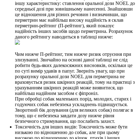
іншу характеристику: ставлення оральної дози NOEL до
середньої дозі при зовнішньому нанесенні. Знайшовши
це відношення для різних речовин і визначивши, що
перметрин має найбільш високу надійність я склав
перметрин-рейтинг (П-рейтинг), який показує
надійність інших засобів щодо перметрина. Розрахунок
даного рейтингу наводиться в таблиці нижче:
Чим нижче П-рейтинг, тим нижче ризик отруєння при
злизуванні. Звичайно на основі даної таблиці не слід
робити будь-яких далекосяжних висновків, оскільки це
по суті вимір удавів в папуг. Зверніть увагу, що при
розрахунку оральної дози NOEL для перметрина не
враховується ризик шкірних реакцій, тому на практиці з
урахуванням шкірних реакцій може виявитися, що
найбільш надійним засобом є фіпроніл.
При обробці собак маленьких порід, молодих, старих і
годуючих собак небезпека ускладнень підвищується.
Зворотний бік дозування (для великих собак) полягає в
тому, що є небезпека завдати дозу нижче рівня
безпечного стримування, що послабить захист.
Токсичність для інших видів: Токсичність може бути
низькою по відношенню до собак, але при цьому
високою по відношенню до кішок, птахів і інших