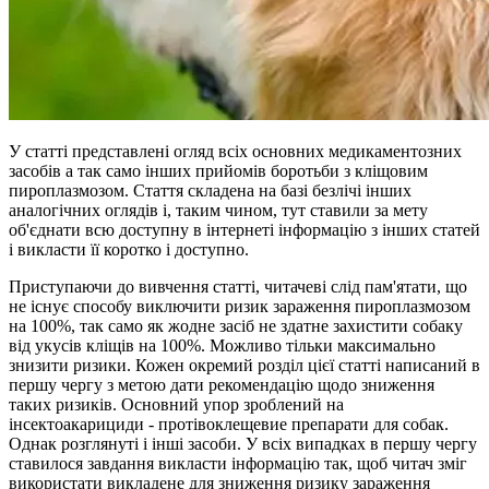
У статті представлені огляд всіх основних медикаментозних
засобів а так само інших прийомів боротьби з кліщовим
пироплазмозом. Стаття складена на базі безлічі інших
аналогічних оглядів і, таким чином, тут ставили за мету
об'єднати всю доступну в інтернеті інформацію з інших статей
і викласти її коротко і доступно.
Приступаючи до вивчення статті, читачеві слід пам'ятати, що
не існує способу виключити ризик зараження пироплазмозом
на 100%, так само як жодне засіб не здатне захистити собаку
від укусів кліщів на 100%. Можливо тільки максимально
знизити ризики. Кожен окремий розділ цієї статті написаний в
першу чергу з метою дати рекомендацію щодо зниження
таких ризиків. Основний упор зроблений на
інсектоакарициди - протівоклещевие препарати для собак.
Однак розглянуті і інші засоби. У всіх випадках в першу чергу
ставилося завдання викласти інформацію так, щоб читач зміг
використати викладене для зниження ризику зараження