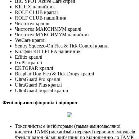
BIO SPOT Active Care спрей
KILTIX нашийник
ROLF CLUB краплі
ROLF CLUB нашийник
Чистотел краплі
Чистотел МАКСИМУМ краплі
Чистотел МАКСИМУМ нашийник
VetCare краплі
Sentry Squeeze-On Flea & Tick Control краплі
Килфли KILLFLEA нашийник
Effitix краплі
IxoPir краплі
EKTOPAR краплі
Beaphar Dog Flea & Tick Drops краплі
UltraGuard Pro краплі
UltraGuard Plus краплі
UltraGuard tropical краплі
Фенілпіразол: фіпроніл і піріпрол
Токсичність: є інгібіторами (гамма-аміномасляної
кислоти, ГАМК) механізмів передачі нервових імпульсів.
Фенілпіразол більш вибагливі по відношенню до ГАМК-