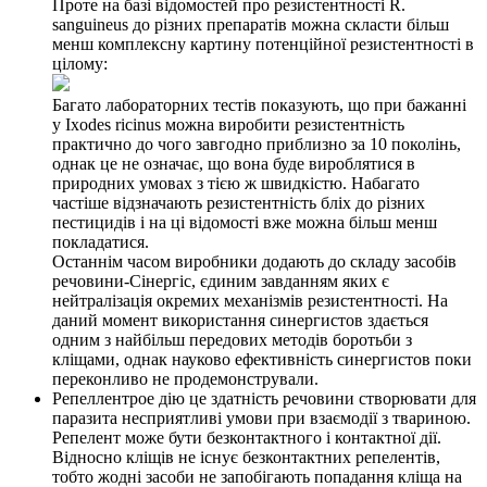
Проте на базі відомостей про резистентності R.
sanguineus до різних препаратів можна скласти більш
менш комплексну картину потенційної резистентності в
цілому:
Багато лабораторних тестів показують, що при бажанні
у Ixodes ricinus можна виробити резистентність
практично до чого завгодно приблизно за 10 поколінь,
однак це не означає, що вона буде вироблятися в
природних умовах з тією ж швидкістю. Набагато
частіше відзначають резистентність бліх до різних
пестицидів і на ці відомості вже можна більш менш
покладатися.
Останнім часом виробники додають до складу засобів
речовини-Сінергіс, єдиним завданням яких є
нейтралізація окремих механізмів резистентності. На
даний момент використання синергистов здається
одним з найбільш передових методів боротьби з
кліщами, однак науково ефективність синергистов поки
переконливо не продемонстрували.
Репеллентрое дію це здатність речовини створювати для
паразита несприятливі умови при взаємодії з твариною.
Репелент може бути безконтактного і контактної дії.
Відносно кліщів не існує безконтактних репелентів,
тобто жодні засоби не запобігають попадання кліща на