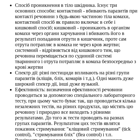
Спосіб проникнення в тіло шкідника. Існує три
основних способи: контактний - вбивають паразитів при
контакті речовини з будь-якою частиною тіла комахи,
контактний спосіб як правило включає в себе і
кишковий спосіб; кишковий - проникають в організм
комахи через органи харчування і вбивають його в
результаті попадання отрути в кишечник, проте сам
отрута потрапляє в комаха не через кров жертви;
системний - відрізняється від кишкового тим, що
речовина переміщається по судинній системі
тваринного і отрута потрапляє в комаха безпосередньо з
крові жертви
Спектр дії: різні пестициди впливають на різні групи
паразитів (кліщів, бліх, комарів і т.д.). Одні мають дуже
широкий спектр дії, інші дуже вузький.
Ефективність: визначення ефективності речовини
проводиться за допомогою спеціального лабораторного
тесту, при цьому часто буває так, що проводиться кілька
незалежних тестів, на різних продуктах, що містять цю
речовину і природно все виходить з різними
результатами. До того ж тести проводять на разнах
групах паразитів. Результатом цих тестів являтся
показник стримування: "кліщовий стримування" (tick
control), "стримування бліх" (flea control) і т.п.