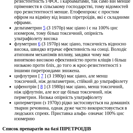
резистентність з ФОС і карбаматами, так само він менше
пріменяестя в сільському господарстві, тому відомостей
про резистентності менше. Етофенпрокс є простим
ефіром на відміну від інших піретроїдів, які є складними
ефірами.
дельтаметрин
5
(З 1970р) має ціано і є на 100% цис
изомером, тому більш токсичний, опірність
ультрафіолету висока
флуметрин
6
(З 1970р) має ціано, токсичність відносно
висока, швидко втрачає ефективність на сонці. Володіє
атиповим механізмів впливу, завдяки чому має
винятково високою ефективністю проти кліщів і більш
низькою проти бліх, до того ж крос-резистентності з
іншими пиретроидами знижена.
цифлутрин [
7
] (З 1980р) має ціано, але менш
токсичний, ніж дельтаметрин, стійкий до ультрафіолету
ціфенотрін [
8
] (З 1980р) має ціано, менш токсичний,
ніж ціфлутнін, але все ще більш токсичний, ніж
перметрин. Низька опірність ультрафіолету
циперметрин (з 1970р) рідко застосовується на домашніх
тварин речовина, однак дуже часто використовується в
людських спреях. Приставка альфа- означає 100% цис
изомерию
Список препаратів на базі ПІРЕТРОІДІВ