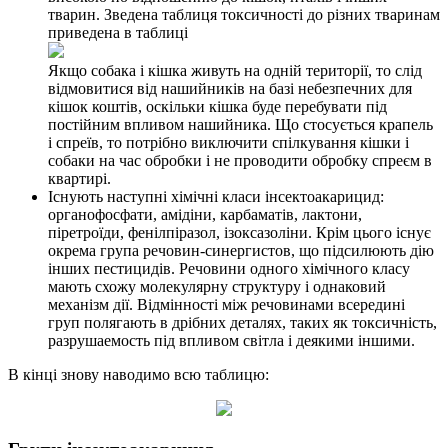
тварин. Зведена таблиця токсичності до різних тваринам
приведена в таблиці
Якщо собака і кішка живуть на одній території, то слід
відмовитися від нашийників на базі небезпечних для
кішок коштів, оскільки кішка буде перебувати під
постійним впливом нашийника. Що стосується крапель
і спреїв, то потрібно виключити спілкування кішки і
собаки на час обробки і не проводити обробку спреєм в
квартирі.
Існують наступні хімічні класи інсектоакарицид:
органофосфати, амідіни, карбаматів, лактони,
піретроїди, фенілпіразол, ізоксазоліни. Крім цього існує
окрема група речовин-синергистов, що підсилюють дію
інших пестицидів. Речовини одного хімічного класу
мають схожу молекулярну структуру і однаковий
механізм дії. Відмінності між речовинами всередині
груп полягають в дрібних деталях, таких як токсичність,
разрушаемость під впливом світла і деякими іншими.
В кінці знову наводимо всю таблицю: