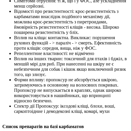
Симптоми отруєння: ті ж, що і у ФОС, але ускладнення
менш серйозні.
Відомості про резистентності: крос-резистентність з
карбаматами внаслідок подібного механізму дії,
можлива крос-резистентність з пиретроидами,
ймовірність резистентності кліщів - висока. Широко
поширена резистентність у бліх.
Вплив на кліща: контактна. Викликає: порушення
рухових функцій - > параліч - > смерть. Ефективність
проти кліщів: середня, вища, ніж у ФОС.
Репеллентние властивості: не відмічено
Вплив на інших тварин: токсичний для птахів і бджіл, в
меншій мірі для риб. При нанесенні на шкіру не є
небезпечним для собак і кішок якщо виключений ризик
того, що злизує.
Форми впливу: пропоксур не абсорбується шкірою,
затримуючись в основному на волосяних покривах.
Пропоксур не випускається в краплях, однак широко
використовується в нашийниках, що впринципі
відносно безпечно.
Спектр дії Пропоксур: іксодові кліщі, блохи, воші,
саркоптоідние і демодекозні кліщі, комарі, мухи
Список препаратів на базі карбаматов