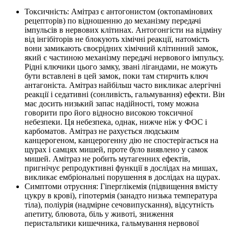
Токсичність: Амітраз є антогонистом (октопамінових
рецепторів) по відношенню до механізму передачі
імпульсів в нервових клітинах. Антогонгісти на відміну
від інгібіторів не блокують хімічні реакції, натомість
вони замикають своєрідних хімічний клітинний замок,
який є частиною механізму передачі нервового імпульсу.
Рідні ключики цього замку, звані лігандами, не можуть
бути вставлені в цей замок, поки там стирчить ключ
антагоніста. Амітраз найбільш часто викликає алергічні
реакції і седативні (сонливість, гальмування) ефекти. Він
має досить низький запас надійності, тому можна
говорити про його відносно високою токсичної
небезпеки. Ця небезпека, однак, нижче ніж у ФОС і
карбоматов. Амітраз не рахується людським
канцерогеном, канцерогенну дію не спостерігається на
щурах і самцях мишей, проте було виявлено у самок
мишей. Амітраз не робить мутагенних ефектів,
пригнічує репродуктивні функції в дослідах на мишах,
викликає ембріональні порушення в дослідах на щурах.
Симптоми отруєння: Гіперглікемія (підвищення вмісту
цукру в крові), гіпотермія (занадто низька температура
тіла), поліурія (надмірне сечовипускання), відсутність
апетиту, блювота, біль у животі, зниження
перистальтики кишечника, гальмування нервової