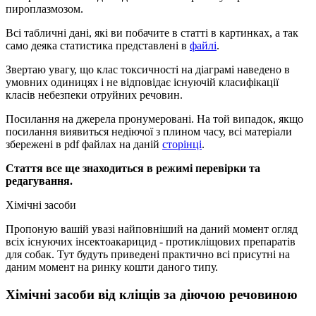
пироплазмозом.
Всі табличні дані, які ви побачите в статті в картинках, а так
само деяка статистика представлені в
файлі
.
Звертаю увагу, що клас токсичності на діаграмі наведено в
умовних одиницях і не відповідає існуючій класифікації
класів небезпеки отруйних речовин.
Посилання на джерела пронумеровані. На той випадок, якщо
посилання виявиться недіючої з плином часу, всі матеріали
збережені в pdf файлах на даній
сторінці
.
Стаття все ще знаходиться в режимі перевірки та
редагування.
Хімічні засоби
Пропоную вашій увазі найповніший на даний момент огляд
всіх існуючих інсектоакарицид - протикліщових препаратів
для собак. Тут будуть приведені практично всі присутні на
даним момент на ринку кошти даного типу.
Хімічні засоби від кліщів за діючою речовиною