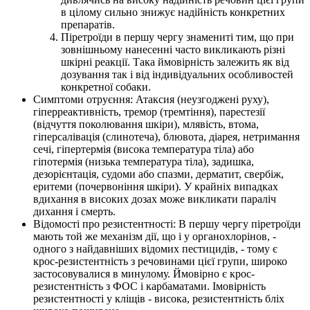
в цілому сильно знижує надійність конкретних
препаратів.
Піретроїди в першу чергу знамениті тим, що при
зовнішньому нанесенні часто викликають різні
шкірні реакції. Така ймовірність залежить як від
дозування так і від індивідуальних особливостей
конкретної собаки.
Симптоми отруєння: Атаксия (неузгоджені руху),
гіперреактивність, тремор (тремтіння), парестезії
(відчуття поколювання шкіри), млявість, втома,
гіперсалівація (слинотеча), блювота, діарея, нетримання
сечі, гіпертермія (висока температура тіла) або
гіпотермія (низька температура тіла), задишка,
дезорієнтація, судоми або спазми, дерматит, свербіж,
еритеми (почервоніння шкіри). У крайніх випадках
вдихання в високих дозах може викликати параліч
дихання і смерть.
Відомості про резистентності: В першу чергу піретроїди
мають той же механізм дії, що і у органохлорінов, -
одного з найдавніших відомих пестицидів, - тому є
крос-резистентність з речовинами цієї групи, широко
застосовувалися в минулому. Ймовірно є крос-
резистентність з ФОС і карбаматами. Імовірність
резистентності у кліщів - висока, резистентність бліх