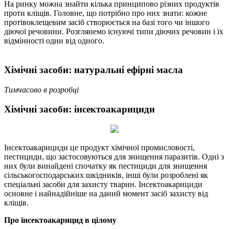
На ринку можна знайти кілька принципово різних продуктів
проти кліщів. Головне, що потрібно про них знати: кожне
протівоклещевим засіб створюється на базі того чи іншого
діючої речовини. Розглянемо існуючі типи діючих речовин і їх
відмінності один від одного.
Хімічні засоби: натуральні ефірні масла
Тимчасово в розробці
Хімічні засоби: інсектоакарициди
Інсектоакарициди це продукт хімічної промисловості,
пестициди, що застосовуються для знищення паразитів. Одні з
них були винайдені спочатку як пестициди для знищення
сільськогосподарських шкідників, інші були розроблені як
спеціальні засоби для захисту тварин. Інсектоакарициди
основне і найнадійніше на даний момент засіб захисту від
кліщів.
Про інсектоакарицид в цілому