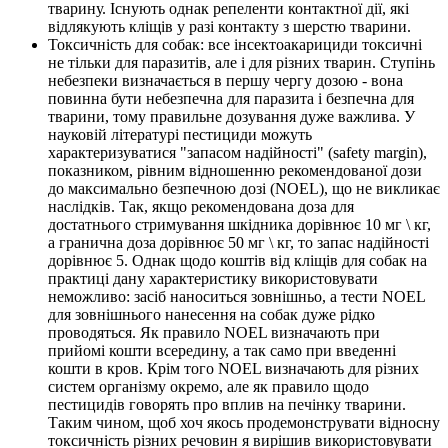
тварину. Існують однак репеленти контактної дії, які
відлякують кліщів у разі контакту з шерстю тварини.
Токсичність для собак: все інсектоакарициди токсичні
не тільки для паразитів, але і для різних тварин. Ступінь
небезпеки визначається в першу чергу дозою - вона
повинна бути небезпечна для паразита і безпечна для
тварини, тому правильне дозування дуже важлива. У
науковій літературі пестициди можуть
характеризуватися "запасом надійності" (safety margin),
показником, рівним відношенню рекомендованої дози
до максимально безпечною дозі (NOEL), що не викликає
наслідків. Так, якщо рекомендована доза для
достатнього стримування шкідника дорівнює 10 мг \ кг,
а гранична доза дорівнює 50 мг \ кг, то запас надійності
дорівнює 5. Однак щодо коштів від кліщів для собак на
практиці дану характеристику використовувати
неможливо: засіб наноситься зовнішньо, а тести NOEL
для зовнішнього нанесення на собак дуже рідко
проводяться. Як правило NOEL визначають при
прийомі кошти всередину, а так само при введенні
кошти в кров. Крім того NOEL визначають для різних
систем організму окремо, але як правило щодо
пестицидів говорять про вплив на печінку тварини.
Таким чином, щоб хоч якось продемонструвати відносну
токсичність різних речовин я вирішив використовувати