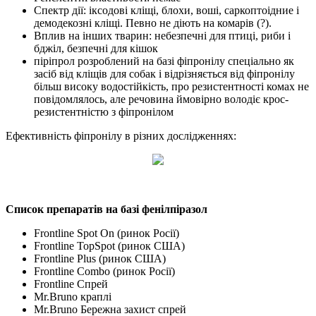
Спектр дії: іксодові кліщі, блохи, воші, саркоптоідние і
демодекозні кліщі. Певно не діють на комарів (?).
Вплив на інших тварин: небезпечні для птиці, риби і
бджіл, безпечні для кішок
піріпрол розроблений на базі фіпронілу спеціально як
засіб від кліщів для собак і відрізняється від фіпронілу
більш високу водостійкість, про резистентності комах не
повідомлялось, але речовина ймовірно володіє крос-
резистентністю з фіпронілом
Ефективність фіпронілу в різних дослідженнях:
Список препаратів на базі фенілпіразол
Frontline Spot On (ринок Росії)
Frontline TopSpot (ринок США)
Frontline Plus (ринок США)
Frontline Combo (ринок Росії)
Frontline Спрей
Mr.Bruno краплі
Mr.Bruno Бережна захист спрей