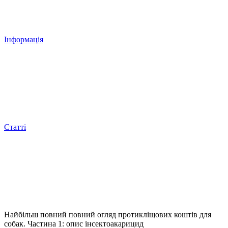
Інформація
Статті
Найбільш повний повний огляд протикліщових коштів для
собак. Частина 1: опис інсектоакарицид