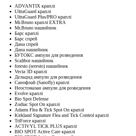
ADVANTIX краплі
UltraGuard краплі
UltraGuard Plus/PRO краплі
Mr.Bruno краплі EXTRA
Mr.Bruno нашийник
Барс краплі
Барс спрей
Дана спрей
Дана нашийник
БУТОКС ампули для розведення
Scalibor нашийник
foresto (seresto) нашийник
Vecta 3D краплі
Дельцид ампули для розведення
Санофлай (Sanofly) краплі
Неостомазан ампули для розведення
Evolve краплі
Bio Spot Defense
Zodiac Spot On краплі
Adams Flea & Tick Spot On краплі
Kirkland Signature Flea and Tick Control краплі
TriForce краплі
ACTIVYL TICK PLUS краплі
BIO SPOT Active Care краплі