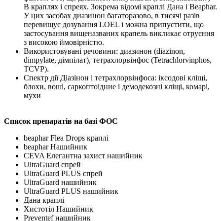
В краплях і спреях. Зокрема відомі краплі Дана і Beaphar.
У цих засобах диазинон багаторазово, в тисячі разів
перевищує дозування LOEL і можна припустити, що
застосування вищеназваних крапель викликає отруєння
з високою ймовірністю.
Використовувані речовини: диазинон (diazinon,
dimpylate, дімпілат), тетрахлорвінфос (Tetrachlorvinphos,
TCVP).
Спектр дії Діазінон і тетрахлорвінфоса: іксодові кліщі,
блохи, воші, саркоптоідние і демодекозні кліщі, комарі,
мухи
Список препаратів на базі ФОС
beaphar Flea Drops краплі
beaphar Нашийник
CEVA Елегантна захист нашийник
UltraGuard спрей
UltraGuard PLUS спрей
UltraGuard нашийник
UltraGuard PLUS нашийник
Дана краплі
Xистотіл Нашийник
Preventef нашийник