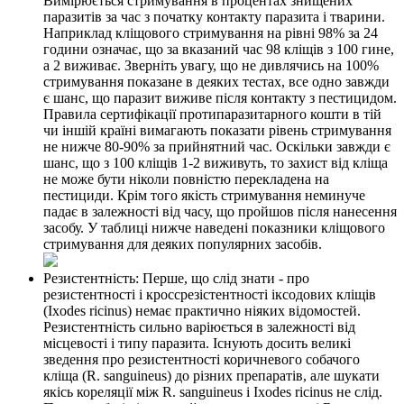
Вимірюється стримування в процентах знищених
паразитів за час з початку контакту паразита і тварини.
Наприклад кліщового стримування на рівні 98% за 24
години означає, що за вказаний час 98 кліщів з 100 гине,
а 2 виживає. Зверніть увагу, що не дивлячись на 100%
стримування показане в деяких тестах, все одно завжди
є шанс, що паразит виживе після контакту з пестицидом.
Правила сертифікації протипаразитарного кошти в тій
чи іншій країні вимагають показати рівень стримування
не нижче 80-90% за прийнятний час. Оскільки завжди є
шанс, що з 100 кліщів 1-2 виживуть, то захист від кліща
не може бути ніколи повністю перекладена на
пестициди. Крім того якість стримування неминуче
падає в залежності від часу, що пройшов після нанесення
засобу. У таблиці нижче наведені показники кліщового
стримування для деяких популярних засобів.
Резистентність: Перше, що слід знати - про
резистентності і кроссрезістентності іксодових кліщів
(Ixodes ricinus) немає практично ніяких відомостей.
Резистентність сильно варіюється в залежності від
місцевості і типу паразита. Існують досить великі
зведення про резистентності коричневого собачого
кліща (R. sanguineus) до різних препаратів, але шукати
якісь кореляції між R. sanguineus і Ixodes ricinus не слід.