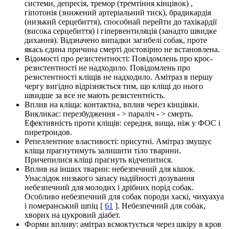
системи, депресія, тремор (тремтіння кінцівок) ,
гіпотонія (знижений артеріальний тиск), брадикардія
(низький серцебиття), способнай перейти до тахікардії
(висока серцебиття) і гіпервентиляція (занадто швидке
дихання). Відзначено випадки загибелі собак, проте
якась єдина причина смерті достовірно не встановлена.
Відомості про резистентності: Повідомлень про крос-
резистентності не надходило. Повідомлень про
резистентності кліщів не надходило. Амітраз в першу
чергу вигідно відрізняється тим, що кліщі до нього
швидше за все не мають резистентність.
Вплив на кліща: контактна, вплив через кінцівки.
Викликає: перезбудження - > параліч - > смерть.
Ефективність проти кліщів: середня, вища, ніж у ФОС і
пиретроидов.
Репеллентние властивості: присутні. Амітраз змушує
кліща прагнутимуть залишити тіло тварини.
Причепилися кліщі прагнуть відчепитися.
Вплив на інших тварин: небезпечний для кішок.
Унаслідок низького запасу надійності дозування
небезпечний для молодих і дрібних порід собак.
Особливо небезпечний для собак породи хаскі, чихуахуа
і померанський шпіц [
61
]. Небезпечний для собак,
хворих на цукровий діабет.
Форми впливу: амітраз всмоктується через шкіру в кров