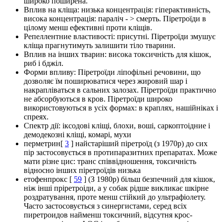
широко поширена.
Вплив на кліща: низька концентрація: гіперактивність,
висока концентрація: параліч - > смерть. Піретроїди в
цілому менш ефективні проти кліщів.
Репеллентние властивості: присутні. Піретроїди змушує
кліща прагнутимуть залишити тіло тварини.
Вплив на інших тварин: висока токсичність для кішок,
риб і бджіл.
Форми впливу: Піретроїди ліпофільні речовини, що
дозволяє їм поширюватися через жировий шар і
накрапліваться в сальних залозах. Піретроїди практично
не абсорбуються в кров. Піретроїди широко
використовуються в усіх формах: в краплях, нашійніках і
спреях.
Спектр дії: іксодові кліщі, блохи, воші, саркоптоідние і
демодекозні кліщі, комарі, мухи
перметрин[
3
] найстаріший піретроїд (з 1970р) до сих
пір застосовується в протипаразитних препаратах. Може
мати різне цис: транс співвідношення, токсичність
відносно інших піретроїдів низька
етофенпрокс [
59
] (З 1980р) більш безпечний для кішок,
ніж інші пріретроіди, а у собак рідше викликає шкірне
роздратування, проте менш стійкий до ультрафіолету.
Часто застосовується з синергистами, серед всіх
пиретроидов найменш токсичний, відсутня крос-