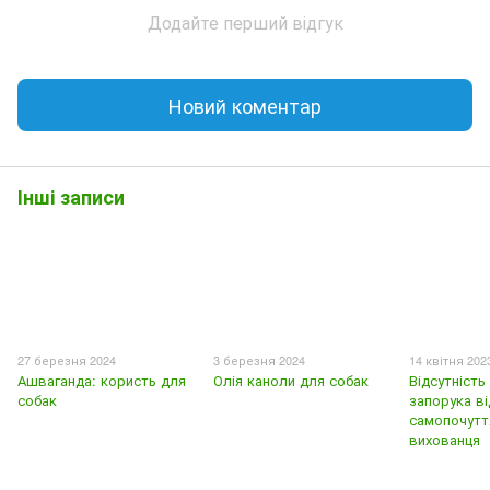
Додайте перший відгук
Новий коментар
Інші записи
27 березня 2024
3 березня 2024
14 квітня 202
Ашваганда: користь для
Олія каноли для собак
Відсутність
собак
запорука ві
самопочутт
вихованця