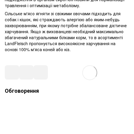
травлення і оптимізації метаболізму.
Сільське м'ясо ягняти зі свіжими овочами підходить для
собак і кішок, які страждають алергією або яким-небудь
захворюванням, при якому потрібне збалансоване дієтичне
харчування. Якщо ж вихованцеві необхідний максимально
збагачений натуральними білками корм, то в асортименті
LandFleisch пропонується високоякісне харчування на
основі 100% м'яса коней або кіз.
Обговорення