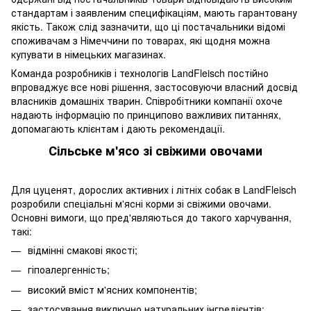
стандартам і заявленим специфікаціям, мають гарантовану
якість. Також слід зазначити, що ці постачальники відомі
споживачам з Німеччини по товарах, які щодня можна
купувати в німецьких магазинах.
Команда розробників і технологів LandFleisch постійно
впроваджує все нові рішення, застосовуючи власний досвід
власників домашніх тварин. Співробітники компанії охоче
надають інформацію по принципово важливих питаннях,
допомагають клієнтам і дають рекомендації.
Сільське м'ясо зі свіжими овочами
Для цуценят, дорослих активних і літніх собак в LandFleisch
розробили спеціальні м'ясні корми зі свіжими овочами.
Основні вимоги, що пред'являються до такого харчування,
такі:
відмінні смакові якості;
гіпоалергенність;
високий вміст м'ясних компонентів;
застосування виключно натуральних інгредієнтів;