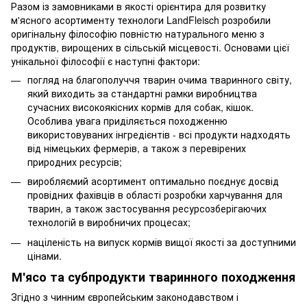
Разом із замовниками в якості орієнтира для розвитку
м'ясного асортименту технологи LandFleisch розробили
оригінальну філософію повністю натурального меню з
продуктів, вирощених в сільській місцевості. Основами цієї
унікальної філософії є ​​наступні фактори:
погляд на благополуччя тварин очима тваринного світу,
який виходить за стандартні рамки виробництва
сучасних високоякісних кормів для собак, кішок.
Особлива увага приділяється походженню
використовуваних інгредієнтів - всі продукти надходять
від німецьких фермерів, а також з перевірених
природних ресурсів;
виробляємий асортимент оптимально поєднує досвід
провідних фахівців в області розробки харчування для
тварин, а також застосування ресурсозберігаючих
технологій в виробничих процесах;
націленість на випуск кормів вищої якості за доступними
цінами.
М'ясо та субпродукти тваринного походження
Згідно з чинним європейським законодавством і