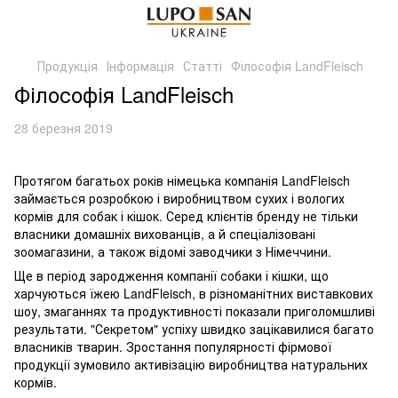
Продукція
Інформація
Статті
Філософія LandFleisch
Філософія LandFleisch
28 березня 2019
Протягом багатьох років німецька компанія LandFleisch
займається розробкою і виробництвом сухих і вологих
кормів для собак і кішок. Серед клієнтів бренду не тільки
власники домашніх вихованців, а й спеціалізовані
зоомагазини, а також відомі заводчики з Німеччини.
Ще в період зародження компанії собаки і кішки, що
харчуються їжею LandFleisch, в різноманітних виставкових
шоу, змаганнях та продуктивності показали приголомшливі
результати. "Секретом" успіху швидко зацікавилися багато
власників тварин. Зростання популярності фірмової
продукції зумовило активізацію виробництва натуральних
кормів.