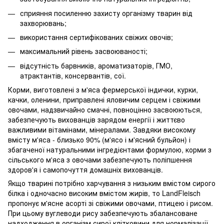
сприяння посиленню захисту організму тварин від
захворювань;
використання сертифікованих свіжих овочів;
максимальний рівень засвоюваності;
відсутність барвників, ароматизаторів, ГМО,
атрактантів, консервантів, сої.
Корми, виготовлені з м'яса фермерської індички, курки,
качки, оленини, приправлені яловичим серцем і свіжими
овочами, надзвичайно смачні, повноцінно засвоюються,
забезпечують вихованців зарядом енергії і життєво
важливими вітамінами, мінералами. Завдяки високому
вмісту м'яса - близько 90% (м'ясо і м'ясний бульйон) і
збагаченої натуральними інгредієнтами формулою, корми з
сільського м'яса з овочами забезпечують поліпшення
здоров'я і самопочуття домашніх вихованців.
Якщо тварині потрібно харчування з низьким вмістом сирого
білка і одночасно високим вмістом жирів, то LandFleisch
пропонує м'ясне асорті зі свіжими овочами, птицею і рисом.
При цьому вуглеводи рису забезпечують збалансоване
надходження в організм сирої клітковини для нормалізації