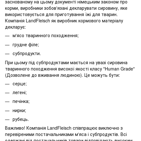
заснованому на цьому документі німецьким законом про
корми, виробники зобов'язані декларувати сировину, яке
використовується для приготування їжі для тварин.
Компанія LandFleisch як виробник кормового матеріалу
декларує:
м'ясо тваринного походження;
грудне філе;
субпродукти.
При цьому під субпродуктами мається на увазі сировина
тваринного походження високої якості класу "Human Grade"
(Дозволене до вживання людиною). Це можуть бути:
серце;
легені;
печінка;
нирки;
рубець.
Важливо! Компанія LandFleisch співпрацює виключно з
перевіреними постачальниками м'яса і субпродуктів. Всі
одержані від постачальників товари відповідають високим