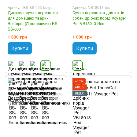
Артикул: BS-SS-003-beige
Артикул: VB18013-red
Дихаюча сумка-переноска
Сумка-переноска для котів і
для домашніх тварин
собак дрібних порід Voyager
Bestopet (Люпосанчик) BS-
Pet VB18013 Red
SS-003
1 630 грн
1 000 грн
Купити
Купити
−30%
АКЦІЯ
ВІДЕО