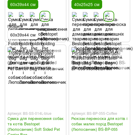
60х39х44 см
40х25х25 см
Габарити
60х39х44 см
Артикул: BS-SS-014L-blue
Артикул: BS-BP-055-Coffee
Сумка для перенесення собак
Рюкзак-переноска для котів і
та котів Bestopet
собак малих порід Bestopet
(Люпосанчик) Soft Sided Pet
(Люпосанчик) BS-BP-055
Carrier Bag