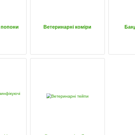
і попони
Ветеринарні коміри
Банд