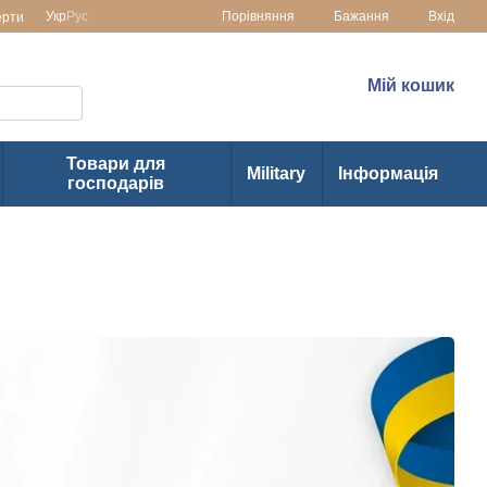
Порівняння
Укр
Рус
Бажання
Вхід
ерти
раїні
(073) 1-355-355
Мій кошик
(063) 1-355-355
Товари для
Military
Інформація
господарів