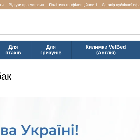
ти
Відгуки про магазин
Політика конфіденційності
Договір публічної оф
аводів LUPOSAN & Markus-Mühle і Jackson Textiles (ТМ VetBed) в Ук
Для
Для
Килимки VetBed
птахів
гризунів
(Англія)
бак