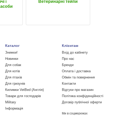
і і
Ветеринарні тейпи
засоби
Каталог
Клієнтам
Знижки!
Вхід до кабінету
Новинки
Про нас
Для собак
Бренди
Для котів
Оплата і доставка
Для птахів
Обмін та повернення
Для гризунів
Контакти
Килимки VetBed (Англія)
Відгуки про магазин
Товари для господарів
Політика конфіденційності
Military
Договір публічної оферти
Інформація
Ми в соцмережах