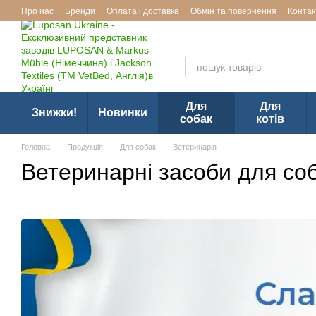
Перейти до основного контенту
Про нас
Бренди
Оплата і доставка
Обмін та повернення
Контак
Ексклюзивний представник з
Для
Для
Знижки!
Новинки
собак
котів
Головна
Продукція
Для собак
Ветеринарія
Ветеринарні засоби для со