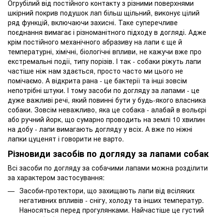
Огрубілий від постійного контакту з різними поверхнями
шкірний покрив подушок лап більш щільний, виконує цілий
ряд функцій, включаючи захисні. Таке суперечливе
поєднання вимагає і різноманітного підходу в догляді. Адже
крім постійного механічного абразиву на лапи є ще й
температурні, хімічні, біологічні впливи, не кажучи вже про
екстремальні події, типу порізів. І так - собаки ріжуть лапи
частіше ніж нам здається, просто часто ми цього не
помічаємо. А відкрита рана - це бактерії та інші зовсім
непотрібні штуки. І тому засоби по догляду за лапами - це
дуже важливі речі, який повинні бути у будь-якого власника
собаки. Зовсім неважливо, яка це собака - алабай в вольєрі
або ручний йорк, що сумарно проводить на землі 10 хвилин
на добу - лапи вимагають догляду у всіх. А вже по ніжні
лапки цуценят і говорити не варто.
Різновиди засобів по догляду за лапами собак
Всі засоби по догляду за собачими лапами можна розділити
за характером застосування:
Засоби-протектори, що захищають лапи від всіляких
негативних впливів - снігу, холоду та інших температур.
Наносяться перед прогулянками. Найчастіше це густий