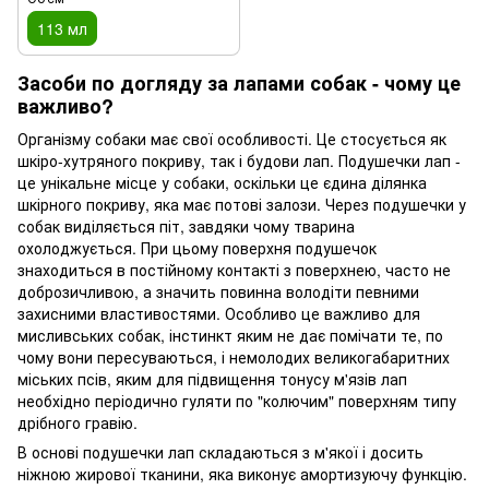
113 мл
Засоби по догляду за лапами собак - чому це
важливо?
Організму собаки має свої особливості. Це стосується як
шкіро-хутряного покриву, так і будови лап. Подушечки лап -
це унікальне місце у собаки, оскільки це єдина ділянка
шкірного покриву, яка має потові залози. Через подушечки у
собак виділяється піт, завдяки чому тварина
охолоджується. При цьому поверхня подушечок
знаходиться в постійному контакті з поверхнею, часто не
доброзичливою, а значить повинна володіти певними
захисними властивостями. Особливо це важливо для
мисливських собак, інстинкт яким не дає помічати те, по
чому вони пересуваються, і немолодих великогабаритних
міських псів, яким для підвищення тонусу м'язів лап
необхідно періодично гуляти по "колючим" поверхням типу
дрібного гравію.
В основі подушечки лап складаються з м'якої і досить
ніжною жирової тканини, яка виконує амортизуючу функцію.