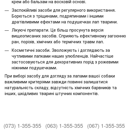
крем або бальзам на восковій основі.
Заспокійливі засоби для регулярного використання.
Борються з тріщинами, подряпинами і іншими
дратівливими ефектами на подушечках лап тварини.
Лікуючі препарати. Це більш просунута версія
вищеописаних засобів. Сприяють ефективному загоєнню
ран, порізів, хімічних або термічних травм лап.
Косметичні засоби. Зволожують і доглядають за
чутливими лапками наших улюбленців. Найчастіше
застосовуються для декоративних порід з рожевими
ніжними подушечками.
При виборі засобу для догляду за лапами вашої собаки
важливими критеріями завжди повинні залишатися
натуральність складу, відсутність хімічних барвників та
інших, шкідливих тварині штучних компонентів.
(073) 1-355-355
(063) 1-355-355
(067) 1-355-355