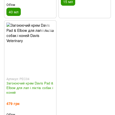
15 мл
Об'єм
40 мл
Артикул: PEC04
Загоюючий крем Davis Pad &
Elbow для лап і ліктів собак і
коней
479 грн
Об'єм