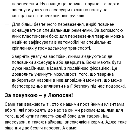
перенесення. Ну а якщо це велика тварина, то варто
звернути увагу на аксесуари схожі на валізу на
коліщатках з телескопічною ручкою.
Для більш безпечного перевезення, виріб повинен
оснащуватися спеціальними ременями. За допомогою
яких пластиковий бокс для перевезення тварин можна
надійно зафіксувати в автомобілі чи спеціальних
кріпленнях у громадському транспорті.
Зверніть увагу на застібки, якими з'єднуються дві
половинки аксесуара або дверцята. Вони мають бути
дуже надійними, в ідеалі, з подвійною фіксацією. Це
дозволить уникнути можливості того, що тварина
вибереться назовні в невідповідний момент, що може
безпосередньо впливати на її безпеку під час подорожі.
За покупкою – у Люпосан!
Саме так вважають ті, хто є нашими постійними клієнтами
або ті, які приходять до нас за їхніми рекомендаціями для
того, щоб купити пластиковий бокс для тварин, інші
аксесуари, а також найкращі високоякісні корми. Адже таке
рішення дає безліч переваг. А саме: