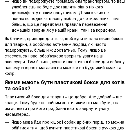
Якщо ви подорожуєте громадським транспортом, то ваш
улюбленець не буде доставляти рівно ніякого
дискомфорту вашим попутникам. Деякі з яких не
повністю поділяють вашу любов до чотирилапих. Тим
більше, що це передбачає правила перевезення
домашніх тварин як у нашій країні, так і за кордоном.
Як бачимо, приводів для того, щоб купити пластикові бокси
для тварин, а особливо активним людям, які часто
подорожують, більш ніж достатньо. Тому, якщо це
стосується і вас, обов'язково зверніть увагу на ці
аксесуари. Тим більше, купити пластикові бокси для собак у
нашому інтернет-магазині ви можете на будь-який смак та
колір.
Якими мають бути пластикові бокси для котів
та собак?
Пластиковий бокс для тварин – це добре. Але добрий – ще
краще. Тому буде не зайвим знати, яким він має бути, і на
які аспекти при його придбанні варто звернути увагу
насамперед.
Якщо мова йде про кішок і собак дрібних порід, то можна
обійтися тим, щоб купити пластикові бокси з ручкою для