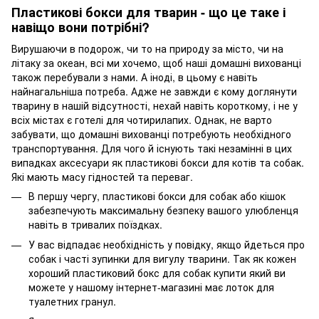
Пластикові бокси для тварин - що це таке і
навіщо вони потрібні?
Вирушаючи в подорож, чи то на природу за місто, чи на
літаку за океан, всі ми хочемо, щоб наші домашні вихованці
також перебували з нами. А іноді, в цьому є навіть
найнагальніша потреба. Адже не завжди є кому доглянути
тварину в нашій відсутності, нехай навіть короткому, і не у
всіх містах є готелі для чотирилапих. Однак, не варто
забувати, що домашні вихованці потребують необхідного
транспортування. Для чого й існують такі незамінні в цих
випадках аксесуари як пластикові бокси для котів та собак.
Які мають масу гідностей та переваг.
В першу чергу, пластикові бокси для собак або кішок
забезпечують максимальну безпеку вашого улюбленця
навіть в тривалих поїздках.
У вас відпадає необхідність у повідку, якщо йдеться про
собак і часті зупинки для вигулу тварини. Так як кожен
хороший пластиковий бокс для собак купити який ви
можете у нашому інтернет-магазині має лоток для
туалетних гранул.