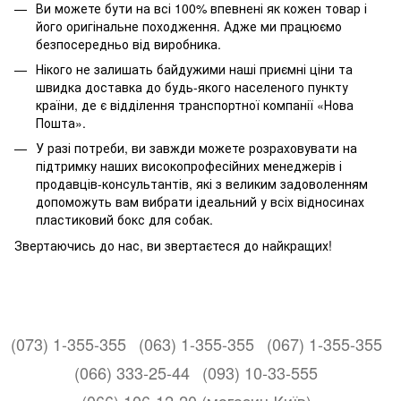
Ви можете бути на всі 100% впевнені як кожен товар і
його оригінальне походження. Адже ми працюємо
безпосередньо від виробника.
Нікого не залишать байдужими наші приємні ціни та
швидка доставка до будь-якого населеного пункту
країни, де є відділення транспортної компанії «Нова
Пошта».
У разі потреби, ви завжди можете розраховувати на
підтримку наших високопрофесійних менеджерів і
продавців-консультантів, які з великим задоволенням
допоможуть вам вибрати ідеальний у всіх відносинах
пластиковий бокс для собак.
Звертаючись до нас, ви звертаєтеся до найкращих!
(073) 1-355-355
(063) 1-355-355
(067) 1-355-355
(066) 333-25-44
(093) 10-33-555
(066) 106-12-20 (магазин Київ)