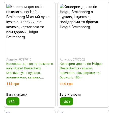
Артикул: 6787610
Артикул: 6787602
Консерви для котів похилого
Консерви для котів Hofgut
віку Hofgut Breitenberg
Breitenberg з куркою,
М'ясний суп з куркою,
індичкою, помідорами та
яловичиною, качкою,
броколі, 180 г
картоплею та помідорами,
114 грн
114 грн
180 г
Вага упаковки
Вага упаковки
180 г
180 г