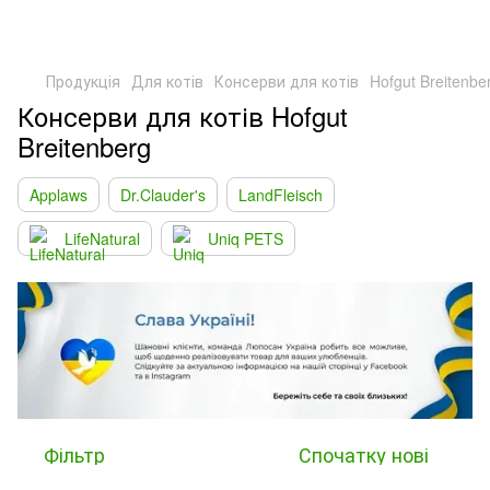
Продукція
Для котів
Консерви для котів
Hofgut Breitenbe
Консерви для котів Hofgut
Breitenberg
Applaws
Dr.Clauder's
LandFleisch
LifeNatural
Uniq PETS
Фільтр
Спочатку нові