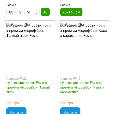
Розмір
Розмір
XS
S
M
L
XL
70х140 см
1
Артикул: FV22
Артикул: FV19
Рушник для собак Fovis з
Рушник для собак Fovis з
преміум мікрофібри, Теплий
преміум мікрофібри, Кава з
пісок
карамеллю
530 грн
530 грн
Купити
Купити