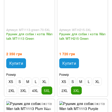
Артикул: MT1113-green-70-5XL
Артикул: WT-H215-3XL
Рушник для собак і котів Wan
Рушник для собак і котів Wan
talk MT1113 Green
talk WT-H215 Green
2 350 грн
1 720 грн
Купити
Купити
Розмір
Розмір
XS
S
M
L
XL
XS
S
M
L
XL
2XL
3XL
4XL
5XL
2XL
3XL