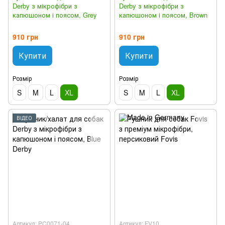
Derby з мікрофібри з
Derby з мікрофібри з
капюшоном і поясом, Grey
капюшоном і поясом, Brown
910 грн
910 грн
Купити
Купити
Розмір
Розмір
S
M
L
XL
S
M
L
XL
ВІДЕО
Артикул: PC0071-04
Артикул: FV10