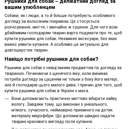
Рушники для собак – делікатний догляд за
вашим улюбленцем
Собаки, як і люди, а то й більше потребують особливого
догляду за волосяним покривом. Це стосується
розчісування, миття, і звичайно ж сушіння. Для чого всім
дбайливим господарям тварин варто подумати про те, щоб
купити рушники для собак. Незамінні аксесуари, без яких
важко уявити купання. А особливо це актуально для
довгошерстих тварин.
Навіщо потрібні рушники для собак?
Рушники для собак є невід'ємним предметом по догляду за
твариною. Починаючи з щенячого віку, коли виникає
потреба догляду за цуценям не тільки з боку його матері,
але й господарів цього малого дива. І причин для того, щоб
купити рушники для собак в Україні є маса.
Вони допомагають практично миттєво вбирати зайву
вологу. Завдяки тому, що виконані з унікального,
м'якого, сучасного, неймовірно приємного на дотик
матеріалу мікрофібри. Що допомагає швидко надати
тварині красивого вигляду після купання.