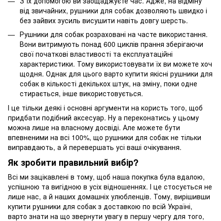
З їх допомогою ви заощаджуєте час. Адже, на відміну
від звичайних, рушники для собак дозволяють швидко і
без зайвих зусиль висушити навіть довгу шерсть.
Рушники для собак розраховані на часте використання.
Вони витримують понад 600 циклів прання зберігаючи
свої початкові властивості та експлуатаційні
характеристики. Тому використовувати їх ви можете хоч
щодня. Однак для цього варто купити якісні рушники для
собак в кількості декількох штук, на зміну, поки одне
стирається, інше використовується.
І це тільки деякі і основні аргументи на користь того, щоб
придбати подібний аксесуар. Ну а переконатись у цьому
можна лише на власному досвіді. Але можете бути
впевненими на всі 100%, що рушники для собак не тільки
виправдають, а й перевершать усі ваші очікування.
Як зробити правильний вибір?
Всі ми зацікавлені в тому, щоб наша покупка була вдалою,
успішною та вигідною в усіх відношеннях. І це стосується не
лише нас, а й наших домашніх улюбленців. Тому, вирішивши
купити рушники для собак з доставкою по всій Україні,
варто знати на що звернути увагу в першу чергу для того,