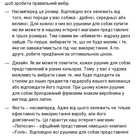
щоб зробити правильний вибір.
Насамперед це розмір. Відповідно все залежить від
того, якої породи у вас собака - дрібної, середньої або
великої. Для кожної з них всі рушники для собак купити
які ви можете в нашому інтернет-магазині представлені
в трьох розмірах. Тим самим ви «вбиваєте» відразу двох
зайців. По-перше, вибираєте те, що не буде малим, і те,
яке не заважатиметься під час використання. А по-
друге, робите придбання за оптимальною ціною.
Дизайн. Як ви можете помітити, кожен рушник для собак
представлений в різних кольорах. Тому, у вас є чудова
можливість вибрати саме те, яке буде підходити за
стилем до інших предметів гардеробу вашого вихованця
або відповідати його підлозі. При цьому кожен рушник
для собак брендований фірмовим знаком виробника у
вигляді двох лапок.
Якість – насамперед. Адже від цього залежить не тільки
ефективність використання виробу, але його
довговічність. Це гарантує наш інтернет-магазин
«Люпосан» - офіційний представник німецької компанії
«Fovis». Відповідно всі рушники для собак представлені