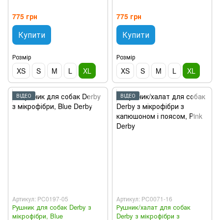
775 грн
775 грн
Купити
Купити
Розмір
Розмір
XS
S
M
L
XL
XS
S
M
L
XL
ВІДЕО
ВІДЕО
Артикул: PC0197-05
Артикул: PC0071-16
Рушник для собак Derby з
Рушник/халат для собак
мікрофібри, Blue
Derby з мікрофібри з