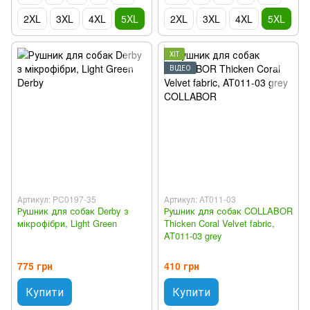
2XL
3XL
4XL
5XL
2XL
3XL
4XL
5XL
ХІТ
ВІДЕО
Артикул: PC0197-35
Артикул: AT011-03
Рушник для собак Derby з
Рушник для собак COLLABOR
мікрофібри, Light Green
Thicken Coral Velvet fabric,
AT011-03 grey
775 грн
410 грн
Купити
Купити