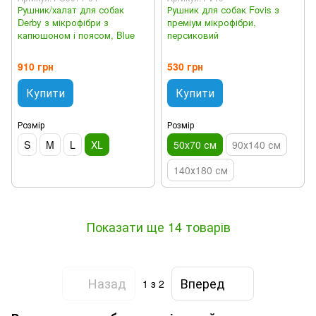
Рушник/халат для собак
Рушник для собак Fovis з
Derby з мікрофібри з
преміум мікрофібри,
капюшоном і поясом, Blue
персиковий
910 грн
530 грн
Купити
Купити
Розмір
Розмір
S
M
L
XL
50х70 см
90х140 см
140х180 см
Показати ще 14 товарів
Назад
Вперед
1
з 2