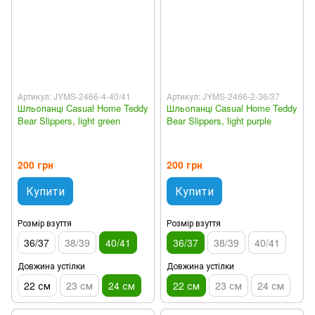
Артикул: JYMS-2466-4-40/41
Артикул: JYMS-2466-2-36/37
Шльопанці Casual Home Teddy
Шльопанці Casual Home Teddy
Bear Slippers, light green
Bear Slippers, light purple
200 грн
200 грн
Купити
Купити
Розмір взуття
Розмір взуття
36/37
38/39
40/41
36/37
38/39
40/41
Довжина устілки
Довжина устілки
22 см
23 см
24 см
22 см
23 см
24 см