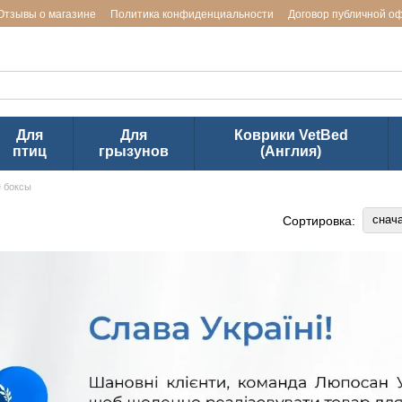
Отзывы о магазине
Политика конфиденциальности
Договор публичной о
ь заводов LUPOSAN & Markus-Mühle и Jackson Textiles (ТМ VetBed)
Для
Для
Коврики VetBed
птиц
грызунов
(Англия)
 боксы
снач
Сортировка: