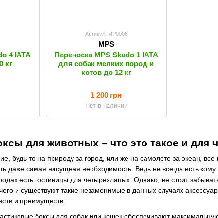
4
Артикул: MP0008
MPS
o 4 IATA
Переноска MPS Skudo 1 IATA
0 кг
для собак мелких пород и
котов до 12 кг
1 200 грн
и
Нет в наличии
ксы для животных – что это такое и для 
ие, будь то на природу за город, или же на самолете за океан, в
есть даже самая насущная необходимость. Ведь не всегда есть кому
городах есть гостиницы для четырехлапых. Однако, не стоит забыв
чего и существуют такие незаменимые в данных случаях аксессуар
нств и преимуществ.
ластиковые боксы для собак или кошек обеспечивают максимальну