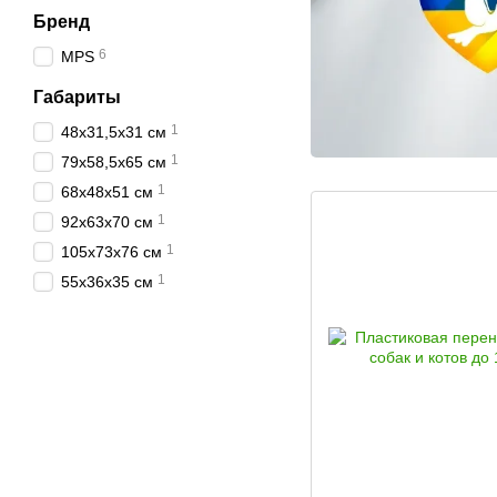
Бренд
6
MPS
Габариты
1
48х31,5х31 см
1
79х58,5х65 см
1
68х48х51 см
1
92х63х70 см
1
105х73х76 см
1
55х36х35 см