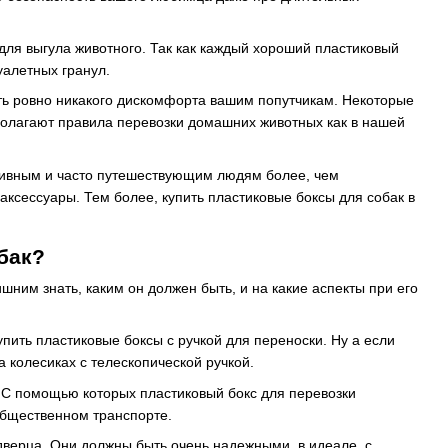
 для выгула животного. Так как каждый хороший пластиковый
уалетных гранул.
ть ровно никакого дискомфорта вашим попутчикам. Некоторые
полагают правила перевозки домашних животных как в нашей
активным и часто путешествующим людям более, чем
 аксессуары. Тем более, купить пластиковые боксы для собак в
бак?
шним знать, каким он должен быть, и на какие аспекты при его
упить пластиковые боксы с ручкой для переноски. Ну а если
а колесиках с телескопической ручкой.
 С помощью которых пластиковый бокс для перевозки
общественном транспорте.
дверца. Они должны быть очень надежными, в идеале, с