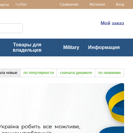
Сравнение
Укр
Рус
Желания
Вход
ферты
 в Украине
(073) 1-355-355
Мой заказ
(063) 1-355-355
Товары для
Military
Информация
владельцев
ала новые
по популярности
сначала дешевле
по названию