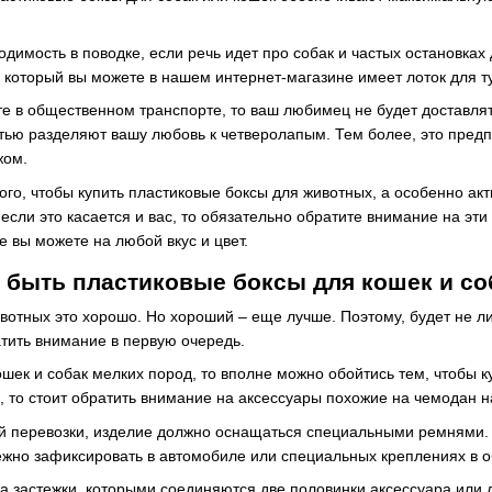
одимость в поводке, если речь идет про собак и частых остановках
ь который вы можете в нашем интернет-магазине имеет лоток для т
те в общественном транспорте, то ваш любимец не будет доставля
стью разделяют вашу любовь к четверолапым. Тем более, это пред
жом.
того, чтобы купить пластиковые боксы для животных, а особенно 
если это касается и вас, то обязательно обратите внимание на эти
 вы можете на любой вкус и цвет.
 быть пластиковые боксы для кошек и со
вотных это хорошо. Но хороший – еще лучше. Поэтому, будет не ли
тить внимание в первую очередь.
ошек и собак мелких пород, то вполне можно обойтись тем, чтобы к
, то стоит обратить внимание на аксессуары похожие на чемодан н
й перевозки, изделие должно оснащаться специальными ремнями.
жно зафиксировать в автомобиле или специальных креплениях в 
а застежки, которыми соединяются две половинки аксессуара или 