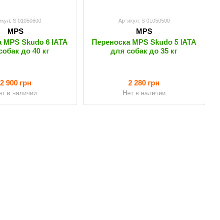
икул: S 01050600
Артикул: S 01050500
MPS
MPS
 MPS Skudo 6 IATA
Переноска MPS Skudo 5 IATA
собак до 40 кг
для собак до 35 кг
2 900 грн
2 280 грн
ет в наличии
Нет в наличии