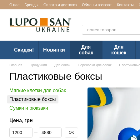
Перейти к основному контенту
О нас
Бренды
Оплата и доставка
Обмен и возврат
Контакты
Эксклюзивный представител
Для
Для
Скидки!
Новинки
собак
кошек
Главная
Продукция
Для собак
Переноски для собак
Пластиковые
Пластиковые боксы
Мягкие клетки для собак
Пластиковые боксы
Сумки и рюкзаки
Цена, грн
От Цена, грн
До Цена, грн
OK