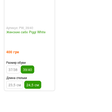
Артикул: PW_39/40
Женские сабо Piggi White
400 грн
Размер обуви
37/38
39/40
Длина стельки
23,5 см
24,5 см