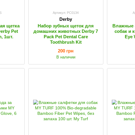
S
Артикул: PC0134
А
Derby
ая щетка
Набор зубных щеток для
Влажные 
erby Pet
домашних животных Derby 7
собак и 
, 1шт.
Pack Pet Dental Care
Eye 
Toothbrush Kit
200 грн
В наличии