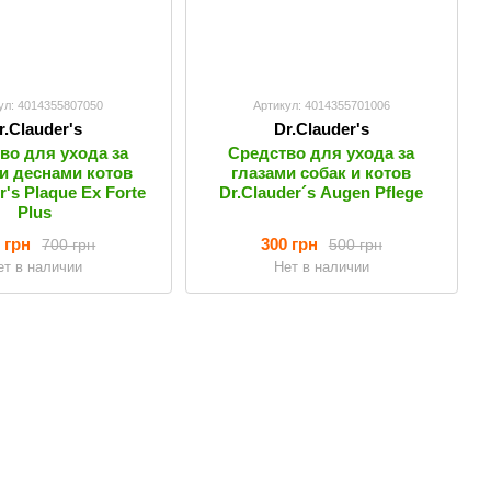
ул: 4014355807050
Артикул: 4014355701006
r.Clauder's
Dr.Clauder's
во для ухода за
Средство для ухода за
и деснами котов
глазами собак и котов
r's Plaque Ex Forte
Dr.Clauder´s Augen Pflege
Plus
 грн
300 грн
700 грн
500 грн
ет в наличии
Нет в наличии