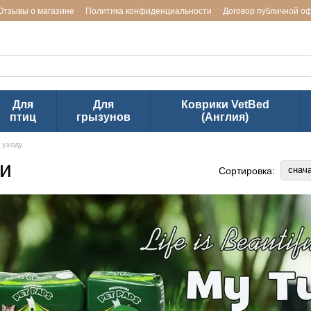
Отзывы о магазине
Политика конфиденциальности
Договор публичной о
ь заводов LUPOSAN & Markus-Mühle и Jackson Textiles (ТМ VetBed)
Для
Для
Коврики VetBed
птиц
грызунов
(Англия)
 уходу
ми
снач
Сортировка: