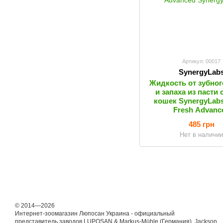
Артикул: 00017
SynergyLab
Жидкость от зубног
и запаха из пасти 
кошек SynergyLabs
Fresh Advanc
485 грн
Нет в наличи
© 2014—2026
Интернет-зоомагазин Люпосан Украина - официальный
представитель заводов LUPOSAN & Markus-Mühle (Германия), Jackson