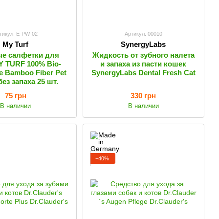
тикул: E-PW-02
Артикул: 00010
My Turf
SynergyLabs
е салфетки для
Жидкость от зубного налета
Y TURF 100% Bio-
и запаха из пасти кошек
e Bamboo Fiber Pet
SynergyLabs Dental Fresh Cat
без запаха 25 шт.
75 грн
330 грн
В наличии
В наличии
−40%