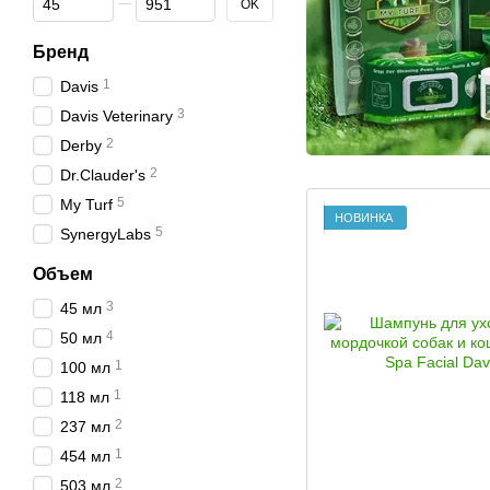
OK
Бренд
1
Davis
3
Davis Veterinary
2
Derby
2
Dr.Clauder's
5
My Turf
НОВИНКА
5
SynergyLabs
Объем
3
45 мл
4
50 мл
1
100 мл
1
118 мл
2
237 мл
1
454 мл
2
503 мл