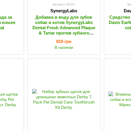
Артикул: 00117
Ар
SynergyLabs
Dav
да за
Добавка в воду для зубов
Средство 
и кошек
собак и котов SynergyLabs
Davis Ear
al
Dental Fresh Advanced Plaque
со
& Tartar против зубного
налета и неприятного запаха
819 грн
из пасти
В наличии