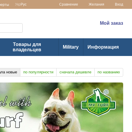
Сравнение
Укр
Рус
Желания
Вход
ферты
 в Украине
(073) 1-355-355
Мой заказ
(063) 1-355-355
Товары для
Military
Информация
владельцев
ала новые
по популярности
сначала дешевле
по названию