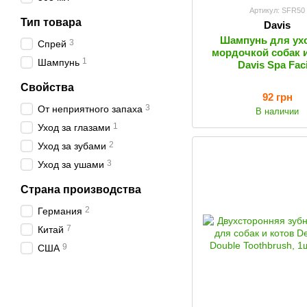
Артикул: SFR50
Тип товара
Davis
Шампунь для ухо
3
Спрей
мордочкой собак 
1
Шампунь
Davis Spa Faci
Свойства
92 грн
3
От неприятного запаха
В наличии
1
Уход за глазами
2
Уход за зубами
3
Уход за ушами
Страна производства
2
Германия
7
Китай
9
США