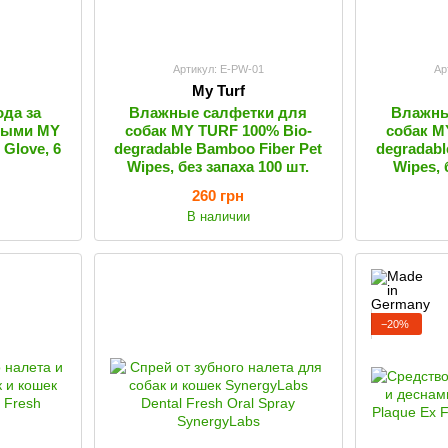
Артикул: E-PW-01
Ар
My Turf
ода за
Влажные салфетки для
Влажны
ными MY
собак MY TURF 100% Bio-
собак M
 Glove, 6
degradable Bamboo Fiber Pet
degradabl
Wipes, без запаха 100 шт.
Wipes, 
260 грн
В наличии
−20%