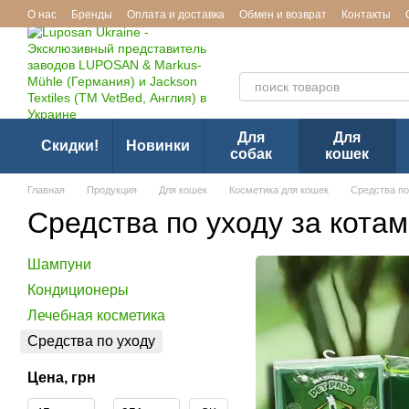
Перейти к основному контенту
О нас
Бренды
Оплата и доставка
Обмен и возврат
Контакты
Эксклюзивный представител
Для
Для
Скидки!
Новинки
собак
кошек
Главная
Продукция
Для кошек
Косметика для кошек
Средства по
Средства по уходу за кота
Шампуни
Кондиционеры
Лечебная косметика
Средства по уходу
Цена, грн
От Цена, грн
До Цена, грн