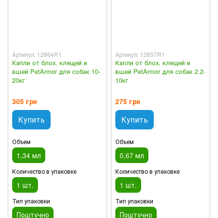
Артикул: 12864R1
Артикул: 12857R1
Капли от блох, клещей и
Капли от блох, клещей и
вшей PetArmor для собак 10-
вшей PetArmor для собак 2.2-
20кг
10кг
305 грн
275 грн
Купить
Купить
Объем
Объем
1,34 мл
0,67 мл
Количество в упаковке
Количество в упаковке
1 шт.
1 шт.
Тип упаковки
Тип упаковки
Поштучно
Поштучно