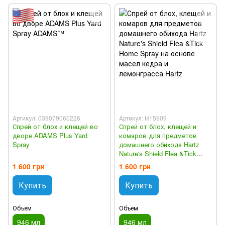
Артикул: 039079060226
Артикул: H15909
Спрей от блох и клещей во
Спрей от блох, клещей и
дворе ADAMS Plus Yard
комаров для предметов
Spray
домашнего обихода Hartz
Nature's Shield Flea &Tick
Home Spray на основе масел
1 600 грн
1 600 грн
кедра и лемонграсса
Купить
Купить
Объем
Объем
946 мл
946 мл