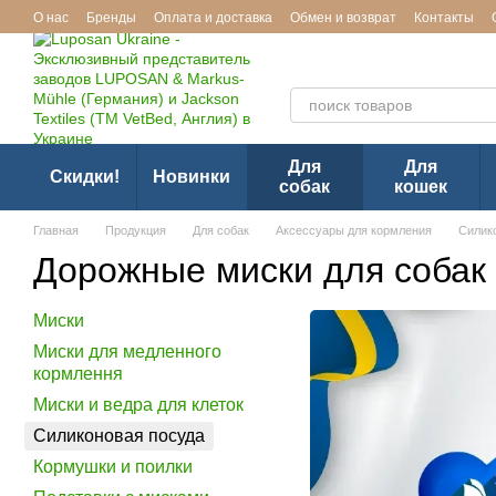
Перейти к основному контенту
О нас
Бренды
Оплата и доставка
Обмен и возврат
Контакты
Эксклюзивный представител
Для
Для
Скидки!
Новинки
собак
кошек
Главная
Продукция
Для собак
Аксессуары для кормления
Силик
Дорожные миски для собак
Миски
Миски для медленного
кормлення
Миски и ведра для клеток
Силиконовая посуда
Кормушки и поилки