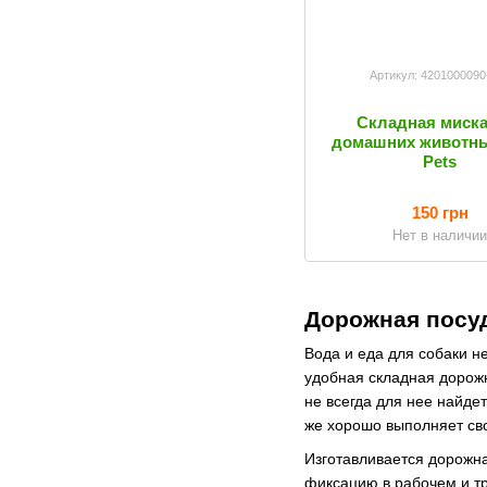
Артикул: 4201000090
Складная миска
домашних животны
Pets
150 грн
Нет в наличи
Дорожная посуд
Вода и еда для собаки н
удобная складная дорожн
не всегда для нее найдет
же хорошо выполняет св
Изготавливается дорожна
фиксацию в рабочем и т