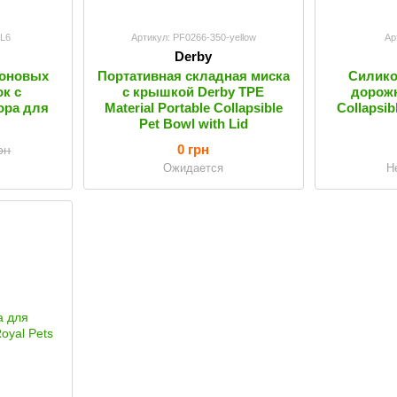
4L6
Артикул: PF0266-350-yellow
Ар
Derby
коновых
Портативная складная миска
Силико
к с
с крышкой Derby TPE
дорожн
ора для
Material Portable Collapsible
Collapsib
Pet Bowl with Lid
0 грн
рн
Ожидается
Н