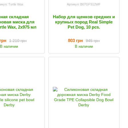
икул: Turtle Wax
Артикул: B07GFS12WF
ная складная
Набор для щенков средних и
новая миска для
крупных пород Real Simple
rtle Wax, 2х975 мл
Pet Dog, 10 pcs.
грн
803 грн
1 210 грн
945 грн
В наличии
В наличии