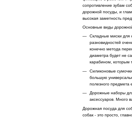
сопротивление зубам соб
дорожной посуды, и глам
высокая заметность пре
Основные виды дорожной
Складные миски для с
разновидностей очень
конечно метода перен
диаметра будет не са
карабином, которым т
Силиконовые сумочки 
большую универсальн
полезного предмета 
Дорожные наборы для 
аксессуаров. Много 
Дорожная посуда для соб
собак - это просто, глав