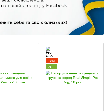
−15%
ХИТ