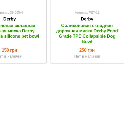
тикул: DH005-4
Артикул: PET-18
Derby
Derby
новая складная
Силиконовая складная
ая миска Derby
дорожная миска Derby Food
le silicone pet bowl
Grade TPE Collapsible Dog
Bowl
150 грн
250 грн
ет в наличии
Нет в наличии