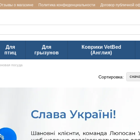
Отзывы о магазине
Политика конфиденциальности
Договор публичной о
ь заводов LUPOSAN & Markus-Mühle и Jackson Textiles (ТМ VetBed)
Для
Для
Коврики VetBed
птиц
грызунов
(Англия)
оновая посуда
снач
Сортировка: