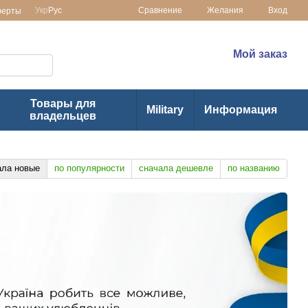
Сравнение
Укр
Рус
Желания
Вход
ферты
 в Украине
(073) 1-355-355
Мой заказ
(063) 1-355-355
Товары для
Military
Информация
владельцев
ала новые
по популярности
сначала дешевле
по названию