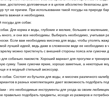
аки, достаточно долговечные и в целом абсолютно безопасны для 
ур тут не причем. При использовании такой посуды на природе бар
дмета важная и необходима.
 посуды для собак:
обак. Для корма и воды, глубокие и мелкие, большие и маленькие,
 много, и они все необходимы. Выбирать необходимо, учитывая ра
оски. Если вам необходима мисочка для воды, чтобы утолять жажд
мой лучшей идеей, ведь даже в сложенном виде ее необходимо в ч
арелку можно пристегнуть с внешней стороны пояса или сумочки д
для собачьих лакомств. Хороший вариант для прогулки и тренировк
ую сумку. Такие сумочки яркие, хорошо заметные, а некоторые мо
еще и в модный стильный аксессуар.
собак. Состоят из бутылок для воды, и мисочек различного калиб
вариантов в разных комплектациях дают возможность подобрать по
аки - это необходимые инструменты для ухода за своим любимцем
ное правильно подобрать предметы, исходя из размеров и потребнос