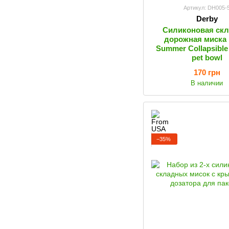
Артикул: DH005-
Derby
Силиконовая ск
дорожная миска 
Summer Collapsible 
pet bowl
170 грн
В наличии
−35%