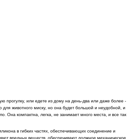
ю прогулку, или едете из дому на день-два или даже более -
 для животного миску, но она будет большой и неудобной, и
о. Она компактна, легка, не занимает много места, и все так
иликона в гибких частях, обеспечивающих соединение и
ляют вредных веществ, обеспечивают должное механическое