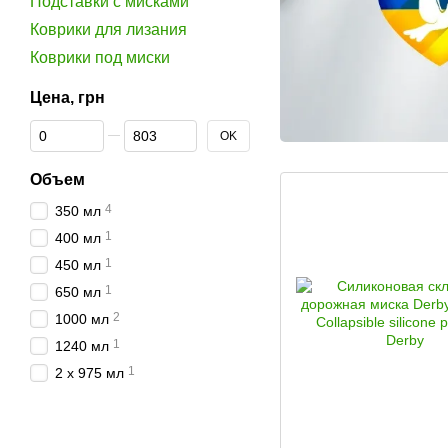
Подставки с мисками
Коврики для лизания
Коврики под миски
Цена, грн
От Цена, грн
До Цена, грн
OK
Объем
4
350 мл
1
400 мл
1
450 мл
1
650 мл
2
1000 мл
1
1240 мл
1
2 х 975 мл