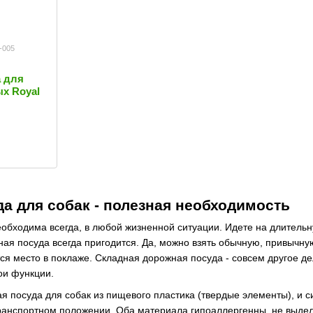
-005
 для
х Royal
и
а для собак - полезная необходимость
еобходима всегда, в любой жизненной ситуации. Идете на длительну
ая посуда всегда пригодится. Да, можно взять обычную, привычную
ся место в поклаже. Складная дорожная посуда - совсем другое дел
ои функции.
я посуда для собак из пищевого пластика (твердые элементы), и с
ранспортном положении. Оба материала гипоаллергенны, не выде