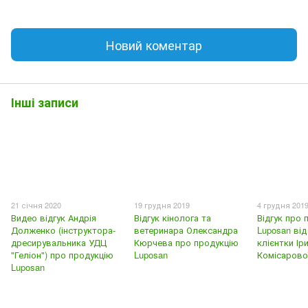
Новий коментар
Інші записи
21 січня 2020
19 грудня 2019
4 грудня 201
Видео відгук Андрія
Відгук кінолога та
Відгук про 
Долженко (інструктора-
ветеринара Олександра
Luposan від
дресирувальника УДЦ
Кюрчева про продукцію
клієнтки Ір
"Геліон") про продукцію
Luposan
Комісарово
Luposan