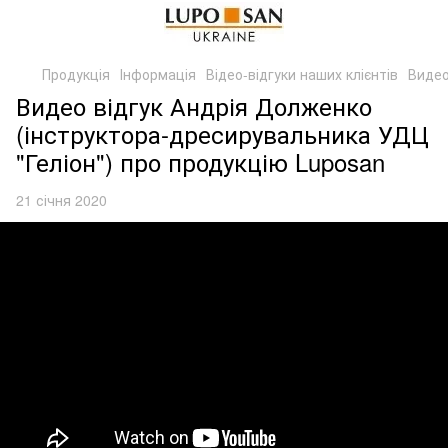
Продукція
Інформація
Відео-відгуки наших клієнтів
Видео
Видео відгук Андрія Долженко
(інструктора-дресирувальника УДЦ
"Геліон") про продукцію Luposan
21 січня 2020