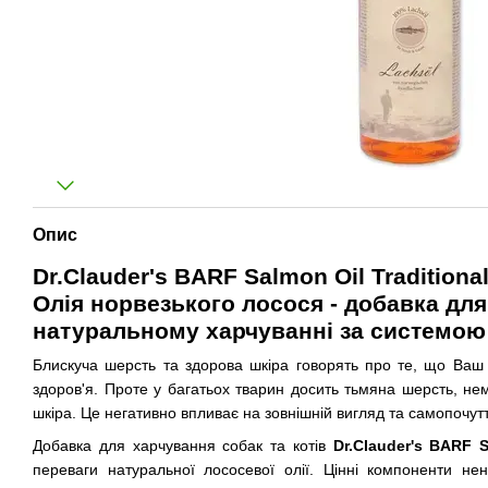
Опис
Dr.Clauder's BARF Salmon Oil Traditiona
Олія норвезького лосося - добавка для
натуральному харчуванні за системо
Блискуча шерсть та здорова шкіра говорять про те, що Ваш
здоров'я. Проте у багатьох тварин досить тьмяна шерсть, не
шкіра. Це негативно впливає на зовнішній вигляд та самопочут
Добавка для харчування собак та котів
Dr.Clauder's BARF S
переваги натуральної лососевої олії. Цінні компоненти не