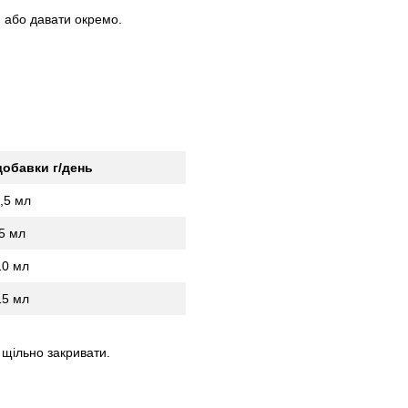
м або давати окремо.
добавки г/день
,5 мл
5 мл
10 мл
15 мл
 щільно закривати.