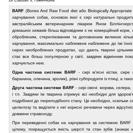
BARF
(Bones And Raw Food diet або Biologically Appropriate
харчування собак, основою якої є сирі натуральні продук
австралійським ветеринарним лікарем Яном Біллінгхер
домашніх хижаків більш відповідним є не комерційний корм, 
обробленим, стерилізованим та доповненим великою кільк
харчування, максимально наближене наближене до їжі їхніх
сирих необроблених продуктах, що дають тварині цільн
стає все більш популярною у світі, завдяки відмінним пок
харчуються нею.
Одна частина системи BARF
- сирі м'ясні кістки, сире
баранина, оленина, кролик), різні субпродукти із птиці, а так
Друга частина системи BARF
- сирі овочі: морква, селера,
і т.п. Завдяки їм тварина отримує всі необхідні для здоров
подрібнені до пюреподібного стану. Це необхідно, оскільки 
целюлозу та виділити з неї корисні речовини через відсутні
довжини стравоходу.
При переведенні собак на харчування за системою BARF з
цілому, покращується якість шерсті та стан зубів (зникає