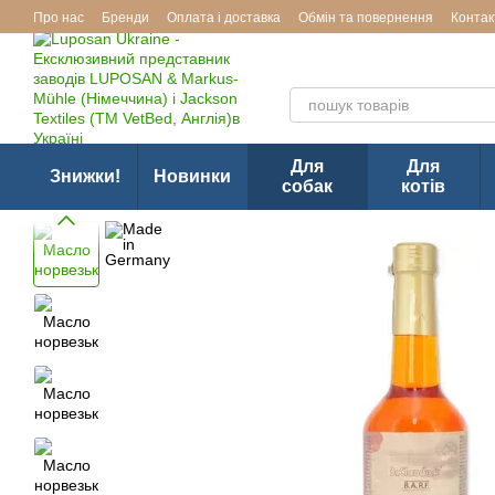
Перейти до основного контенту
Про нас
Бренди
Оплата і доставка
Обмін та повернення
Контак
Ексклюзивний представник з
Для
Для
Знижки!
Новинки
собак
котів