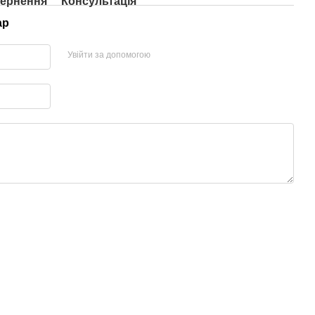
ернення
Консультація
ар
Увійти за допомогою