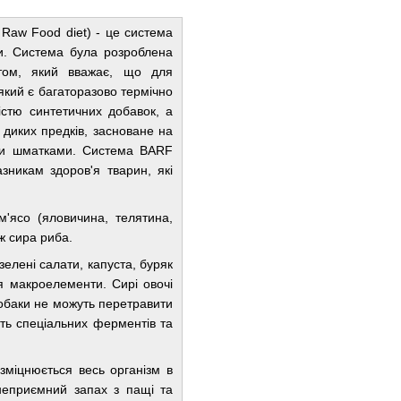
 Raw Food diet) - це система
ти. Система була розроблена
стом, який вважає, що для
який є багаторазово термічно
істю синтетичних добавок, а
 диких предків, засноване на
ими шматками. Система BARF
азникам здоров'я тварин, які
 м'ясо (яловичина, телятина,
ож сира риба.
 зелені салати, капуста, буряк
'я макроелементи. Сирі овочі
собаки не можуть перетравити
сть спеціальних ферментів та
міцнюється весь організм в
 неприємний запах з пащі та