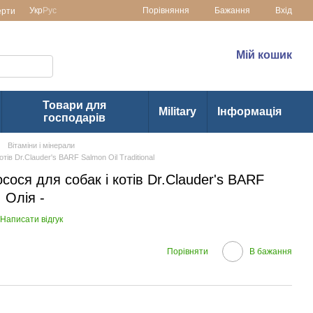
Порівняння
Укр
Рус
Бажання
Вхід
ерти
раїні
(073) 1-355-355
Мій кошик
(063) 1-355-355
Товари для
Military
Інформація
господарів
Вітаміни і мінерали
тів Dr.Clauder's BARF Salmon Oil Traditional
ося для собак і котів Dr.Clauder's BARF
: Олія -
Написати відгук
Порівняти
В бажання