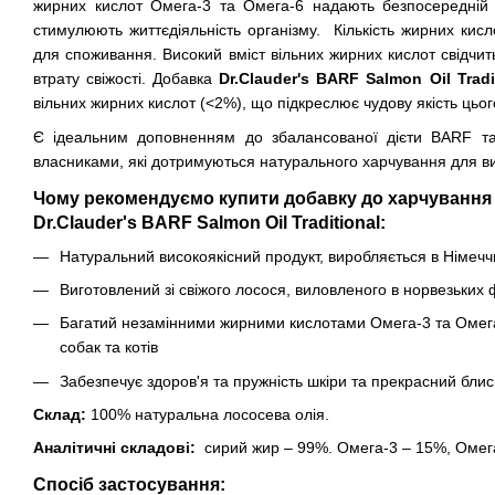
жирних кислот Омега-3 та Омега-6 надають безпосередній 
стимулюють життєдіяльність організму. Кількість жирних кисл
для споживання. Високий вміст вільних жирних кислот свідчить
втрату свіжості. Добавка
Dr.Clauder's BARF Salmon Oil Tradi
вільних жирних кислот (<2%), що підкреслює чудову якість цьог
Є ідеальним доповненням до збалансованої дієти BARF та
власниками, які дотримуються натурального харчування для ви
Чому рекомендуємо купити добавку до харчування 
Dr.Clauder's BARF Salmon Oil Traditional:
Натуральний високоякісний продукт, виробляється в Німечч
Виготовлений зі свіжого лосося, виловленого в норвезьких 
Багатий незамінними жирними кислотами Омега-3 та Омег
собак та котів
Забезпечує здоров'я та пружність шкіри та прекрасний блис
Склад:
100% натуральна лососева олія.
Аналітичні складові:
сирий жир – 99%. Омега-3 – 15%, Омег
Спосіб застосування: