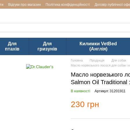
ти
Відгуки про магазин
Політика конфіденційності
Договір публічної оф
аводів LUPOSAN & Markus-Mühle і Jackson Textiles (ТМ VetBed) в Ук
Для
Для
Килимки VetBed
птахів
гризунів
(Англія)
Головна
Продукція
Для собак
Масло норвезького лосося для собак і ко
Масло норвезького лос
Salmon Oil Traditional 
В наявності
Артикул: 31201911
230 грн