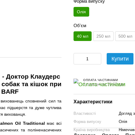
Форма випуску
Олія
Об'єм
40 мл
250 мл
500 мл
Купити
l - Доктор Клаудерс
ОПЛАТА ЧАСТИНАМИ
 собак та кішок при
3 платежі по 76.67 грн
ю BARF
 вихованець сповнений сил та
Характеристики
має підшерстя та дуже чутлива
Властивості
Догляд з
тя вихованця.
Форма випуску
Олія
almon Oil Traditional
має всі
Країна виробництва
Німеччи
насичених та поліненасичених