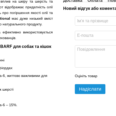
Доставка
Оплата
Пов
вплив на шкіру та шерсть та
от відображає придатність олії
Новий відгук або комент
 про погіршення якості олії та
tional
має дуже низький вміст
о натурального продукту.
 ефективно використовується
хованців.
BARF для собак та кішок
ині
фіордах
а-6, життєво важливими для
Оцініть товар
Надіслати
к шерсті
а-6 – 15%.