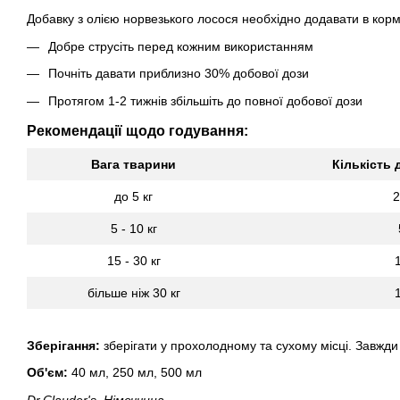
Добавку з олією норвезького лосося необхідно додавати в кор
Добре струсіть перед кожним використанням
Почніть давати приблизно 30% добової дози
Протягом 1-2 тижнів збільшіть до повної добової дози
Рекомендації щодо годування:
Вага тварини
Кількість 
до 5 кг
2
5 - 10 кг
15 - 30 кг
більше ніж 30 кг
Зберігання:
зберігати у прохолодному та сухому місці. Завжди
Об'єм:
40 мл, 250 мл, 500 мл
Dr.Clauder's, Німеччина