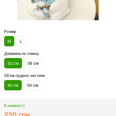
Розмір
M
L
Довжина по спинці
32 см
38 см
Об'єм грудної частини
40 cм
50 см
В наявності
230 грн