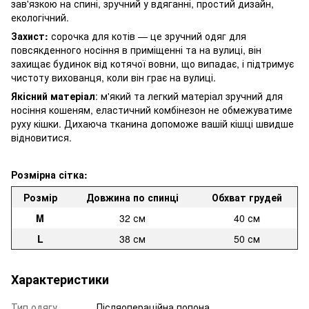
зав'язкою на спині, зручний у вдяганні, простий дизайн,
екологічний.
Захист:
сорочка для котів — це зручний одяг для
повсякденного носіння в приміщенні та на вулиці, він
захищає будинок від котячої вовни, що випадає, і підтримує
чистоту вихованця, коли він грає на вулиці.
Якісний матеріал
: м'який та легкий матеріал зручний для
носіння кошеням, еластичний комбінезон не обмежуватиме
руху кішки. Дихаюча тканина допоможе вашій кішці швидше
відновитися.
Розмірна сітка:
Розмір
Довжина по спинці
Обхват грудей
M
32 см
40 см
L
38 см
50 см
Характеристики
Тип одягу
Післяопераційна попона