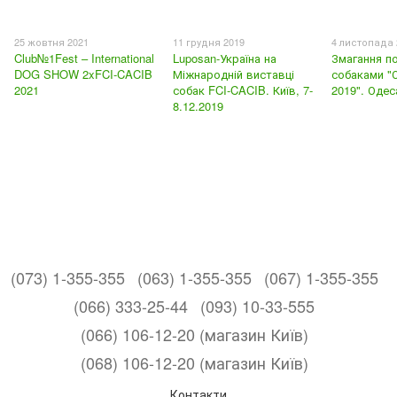
25 жовтня 2021
11 грудня 2019
4 листопада 
Club№1Fest – International
Luposan-Україна на
Змагання п
DOG SHOW 2xFCI-CACIB
Міжнародній виставці
собаками "О
2021
собак FCI-CACIB. Київ, 7-
2019". Одес
8.12.2019
(073) 1-355-355
(063) 1-355-355
(067) 1-355-355
(066) 333-25-44
(093) 10-33-555
(066) 106-12-20 (магазин Київ)
(068) 106-12-20 (магазин Київ)
Контакти