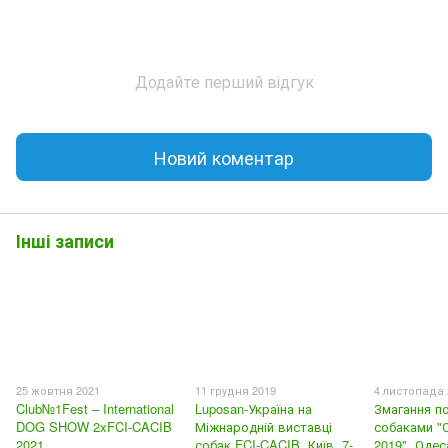
Додайте перший відгук
Новий коментар
Інші записи
25 жовтня 2021
11 грудня 2019
4 листопада 
Club№1Fest – International
Luposan-Україна на
Змагання п
DOG SHOW 2xFCI-CACIB
Міжнародній виставці
собаками "О
2021
собак FCI-CACIB. Київ, 7-
2019". Одес