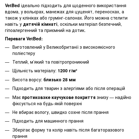
VetBed
ідеально підходить для щоденного використання
вдома, у вольєрах, манежах для цуценят, переносках, а
також у клініках або грумінг-салонах. Його можна стелити
навіть у
дитячій кімнаті
, оскільки матеріал безпечний,
гіпоалергенний та приємний на дотик.
Переваги VetBed:
Виготовлений у Великобританії з високоякісного
поліестеру
Теплий, м’який та повітропроникний
Щільність матеріалу:
1200 г/м²
Висота ворсу:
близько 28 мм
Підходить для тварин з алергіями або після операцій
Має
протиковзке каучукове покриття
знизу — надійно
фіксується на будь-якій поверхні
Не вбирає вологу, швидко сохне після прання
Підходить для машинного прання
Зберігає форму та колір навіть після багаторазового
прання