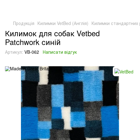
Продукція
Килимки VetBed (Англія)
Килимки стандартних 
Килимок для собак Vetbed
Patchwork синій
Артикул:
VB-062
Написати відгук