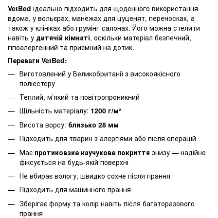
VetBed
ідеально підходить для щоденного використання
вдома, у вольєрах, манежах для цуценят, переносках, а
також у клініках або грумінг-салонах. Його можна стелити
навіть у
дитячій кімнаті
, оскільки матеріал безпечний,
гіпоалергенний та приємний на дотик.
Переваги VetBed:
Виготовлений у Великобританії з високоякісного
поліестеру
Теплий, м’який та повітропроникний
Щільність матеріалу:
1200 г/м²
Висота ворсу:
близько 28 мм
Підходить для тварин з алергіями або після операцій
Має
протиковзке каучукове покриття
знизу — надійно
фіксується на будь-якій поверхні
Не вбирає вологу, швидко сохне після прання
Підходить для машинного прання
Зберігає форму та колір навіть після багаторазового
прання