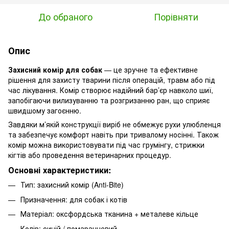
До обраного
Порівняти
Опис
Захисний комір для собак
— це зручне та ефективне
рішення для захисту тварини після операцій, травм або під
час лікування. Комір створює надійний бар’єр навколо шиї,
запобігаючи вилизуванню та розгризанню ран, що сприяє
швидшому загоєнню.
Завдяки м’якій конструкції виріб не обмежує рухи улюбленця
та забезпечує комфорт навіть при тривалому носінні. Також
комір можна використовувати під час грумінгу, стрижки
кігтів або проведення ветеринарних процедур.
Основні характеристики:
Тип: захисний комір (Anti-Bite)
Призначення: для собак і котів
Матеріал: оксфордська тканина + металеве кільце
Колір: синій / помаранчевий