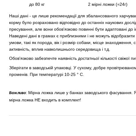
до 80 кг
2 мірні ложки (=24г)
Наші дані - це лише рекомендації для збалансованого харчуван
корму було розраховано відповідно до останніх наукових досл
пресування, але вони обов'язково повинні бути адаптовані до 
Наведені дані в грамах є приблизними і не можуть відобразити вс
умови, такі як порода, вік і розмір собаки, місце знаходження, 
активність, вплив навколишнього середовища і т.д.
Обов'язково забезпечте наявність достатньої кількості свіжої пи
Зберігати в заводській упаковці. У сухому, добре провітрювано
променів. При температурі 10-25 ° С.
: Мірна ложка лише у банках заводського фасування. Я
Важливо
мірна ложка НЕ входить в комплект!