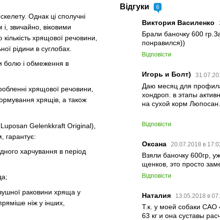
Відгуки
6
 скелету. Однак ці сполучні
Виктория Василенко
 і, звичайно, віковими
Брали баночку 600 гр.
ю кількість хрящової речовини,
понравился))
ьної рідини в суглобах.
Відповісти
и болю і обмеження в
Игорь и Болт)
31.07.20
Даю месяц для профила
виробленні хрящової речовини,
хондроп. в этапы актив
ормування хрящів, а також
на сухой корм Люпосан.
Відповісти
uposan Gelenkkraft Original),
, гарантує:
Оксана
20.07.2018 в 17:0
дного харчування в період
Взяли баночку 600гр, у
щенков, это просто зам
Відповісти
да;
вушної раковини хряща у
Наталия
13.05.2018 в 07
пряміше ніж у інших,
Т.к. у моей собаки САО
63 кг и она суставы ра