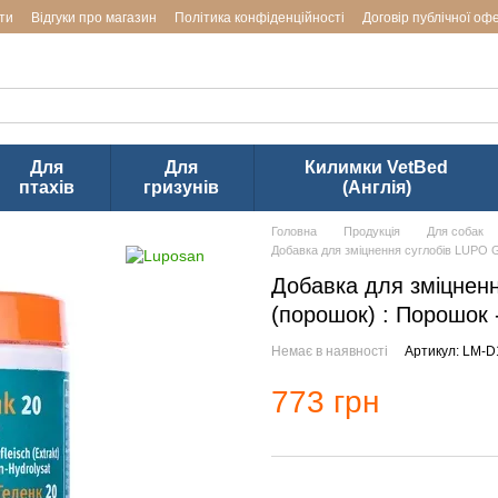
ти
Відгуки про магазин
Політика конфіденційності
Договір публічної оф
аводів LUPOSAN & Markus-Mühle і Jackson Textiles (ТМ VetBed) в Ук
Для
Для
Килимки VetBed
птахів
гризунів
(Англія)
Головна
Продукція
Для собак
Добавка для зміцнення суглобів LUPO G
Добавка для зміцненн
(порошок) : Порошок -
Немає в наявності
Артикул: LM-D
773 грн