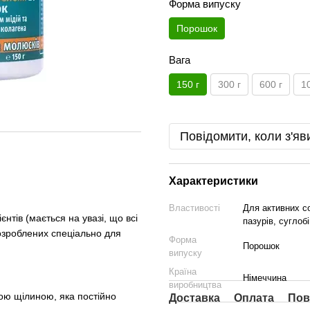
Форма випуску
Порошок
Вага
150 г
300 г
600 г
1
Повідомити, коли з'яв
Характеристики
Властивості
Для активних со
тів (мається на увазі, що всі
пазурів, суглоб
озроблених спеціально для
Форма
Порошок
випуску
Країна
Німеччина
виробництва
вою щілиною, яка постійно
Доставка
Оплата
Пов