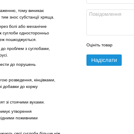
таженню, тому виникає
тим знос субстанції хряща.
ерез болі або механічне
ок суглоби односторонньо
еж пошкоджується.
Оцініть товар
 до проблем з суглобами,
усі.
Надіслати
вести до порушень
гою розведення, кінцівками,
ні добавки до корму
ят зі стоячими вухами.
тримує утворення
бхідними поживними
ажують свої суглоби більше ніж