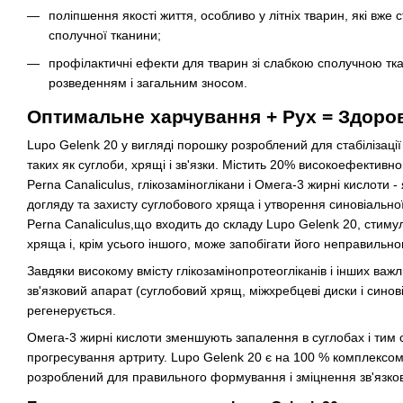
поліпшення якості життя, особливо у літніх тварин, які вж
сполучної тканини;
профілактичні ефекти для тварин зі слабкою сполучною тка
розведенням і загальним зносом.
Оптимальне харчування + Рух = Здоров
Lupo Gelenk 20 у вигляді порошку розроблений для стабілізації
таких як суглоби, хрящі і зв'язки. Містить 20% високоефективно
Perna Canaliculus, глікозаміноглікани і Омега-3 жирні кислоти 
догляду та захисту суглобового хряща і утворення синовіальної
Perna Canaliculus,що входить до складу Lupo Gelenk 20, стим
хряща і, крім усього іншого, може запобігати його неправиль
Завдяки високому вмісту глікозамінопротеогліканів і інших ва
зв'язковий апарат (суглобовий хрящ, міжхребцеві диски і синовіа
регенерується.
Омега-3 жирні кислоти зменшують запалення в суглобах і тим 
прогресування артриту. Lupo Gelenk 20 є на 100 % комплексом
розроблений для правильного формування і зміцнення зв'язков