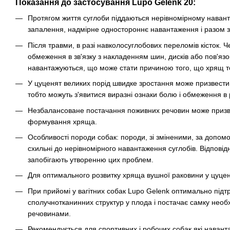
Показання до застосування Lupo Gelenk 20:
Протягом життя суглоби піддаються нерівномірному наван
запалення, надмірне одностороннє навантаження і разом з 
Після травми, в разі навколосуглобових переломів кісток. Ч
обмеження в зв'язку з накладенням шин, дисків або пов'яз
навантажуються, що може стати причиною того, що хрящ т
У цуценят великих порід швидке зростання може призвести
тобто можуть з'явитися виразні ознаки болю і обмеження в р
Незбалансоване постачання поживних речовин може приз
формування хряща.
Особливості породи собак: породи, зі зміненими, за допомо
схильні до нерівномірного навантаження суглобів. Відповід
запобігають утворенню цих проблем.
Для оптимального розвитку хряща вушної раковини у цуцен
При прийомі у вагітних собак Lupo Gelenk оптимально під
сполучнотканинних структур у плода і постачає самку нео
речовинами.
Рекомендується для спортивних і робочих собак які навант