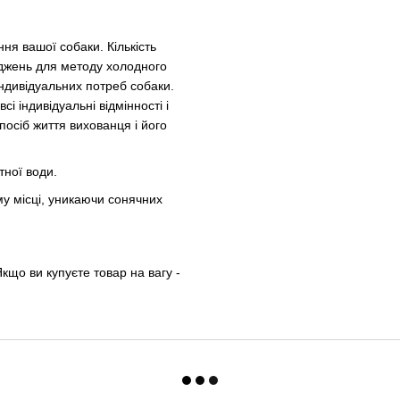
ня вашої собаки. Кількість
іджень для методу холодного
індивідуальних потреб собаки.
і індивідуальні відмінності і
спосіб життя вихованця і його
тної води.
му місці, уникаючи сонячних
кщо ви купуєте товар на вагу -