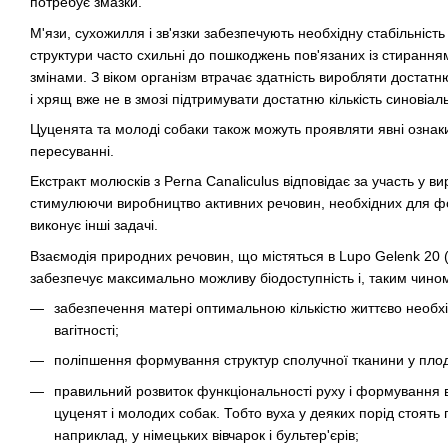
потребує змазки.
М'язи, сухожилля і зв'язки забезпечують необхідну стабільність
структури часто схильні до пошкоджень пов'язаних із стиранням
змінами. З віком організм втрачає здатність виробляти достатн
і хрящ вже не в змозі підтримувати достатню кількість синовіал
Цуценята та молоді собаки також можуть проявляти явні ознак
пересуванні.
Екстракт молюсків з Perna Canaliculus відповідає за участь у 
стимулюючи виробництво активних речовин, необхідних для ф
виконує інші задачі.
Взаємодія природних речовин, що містяться в Lupo Gelenk 20 (L
забезпечує максимально можливу біодоступність і, таким чином
забезпечення матері оптимальною кількістю життєво необхі
вагітності;
поліпшення формування структур сполучної тканини у пло
правильний розвиток функціональності руху і формування 
цуценят і молодих собак. Тобто вуха у деяких порід стоять 
наприклад, у німецьких вівчарок і бультер'єрів;