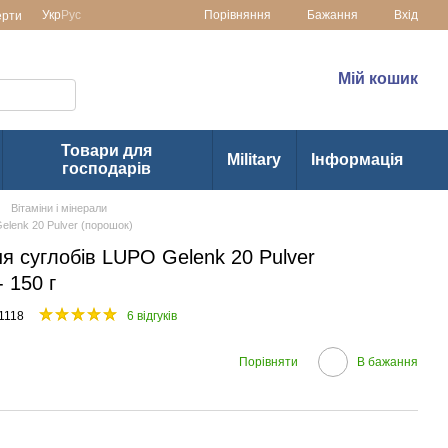
Порівняння
Укр
Рус
Бажання
Вхід
ерти
раїні
(073) 1-355-355
Мій кошик
(063) 1-355-355
Товари для
Military
Інформація
господарів
Вітаміни і мінерали
elenk 20 Pulver (порошок)
я суглобів LUPO Gelenk 20 Pulver
 150 г
1118
6 відгуків
Порівняти
В бажання