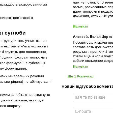
нам не помогло! В тече
е страждають захворюваннями
голые, расчесанные пе
даем молюски и подрас
движения, отличные угл
ниною, пов'язаної з
Відповісти
і суглоби
Алексей, Белая Церко
 структури сполучних тканин,
Посоветовали врачи пр
го екстракту м'яса молюсків з
составе есть доп. экстр
результат, пропили 2 ме
- які служать для поновлення,
Взяли еще и корм подсо
 рідини. Екстракт молюсків з
собаки вольерное содер
улює формування субстанції
Відповісти
ному формування.
жливих мінеральних речовин
Ще 1 Коментар
льна рідина) - стабілізується і
Новий відгук або комент
самим запобігають розвитку та
 діючих речовин, який був
ого апарату.