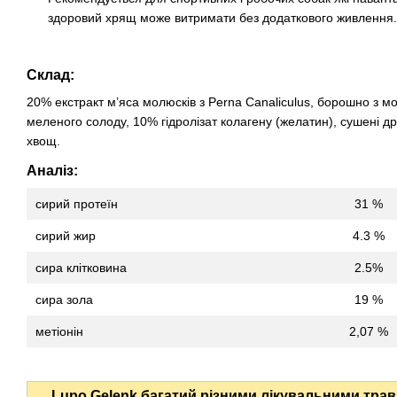
здоровий хрящ може витримати без додаткового живлення.
Склад:
20% екстракт м’яса молюсків з Perna Canaliculus, борошно з м
меленого солоду, 10% гідролізат колагену (желатин), сушені др
хвощ.
Аналіз:
сирий протеїн
31 %
сирий жир
4.3 %
сира клітковина
2.5%
сира зола
19 %
метіонін
2,07 %
Lupo Gelenk багатий різними лікувальними тра