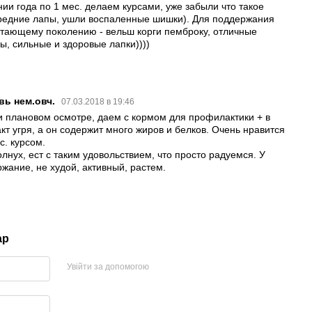
нии года по 1 мес. делаем курсами, уже забыли что такое
редние лапы, ушли воспаленные шишки). Для поддержания
тающему поколению - вельш корги пемброку, отличные
ы, сильные и здоровые лапки))))
вь нем.овч.
07.03.2018 в 19:46
и плановом осмотре, даем с кормом для профилактики + в
акт угря, а он содержит много жиров и белков. Очень нравится
с. курсом.
лнух, ест с таким удовольствием, что просто радуемся. У
жание, не худой, активный, растем.
ар
Увійти за допомогою