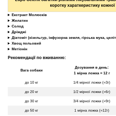
коротку хараткеристику кожної 
Екстракт Молюсків
Желатин
Солод
Дріжджі
Діатоміт (кізельгур, інфузорна земля, гірська мука, целіт
Хвощ польовий
Метіонін
Рекомендації по вживанню:
Дозування в день:
Вага собаки
1 мірна ложка = 12 г
до 10 кг
1/4 мірної ложки (=3г)
до 20 кг
1/2 мірної ложки (=6г)
до 30 кг
3/4 мірної ложки (=9г)
до 50 кг
1 мірна ложка (=12г)