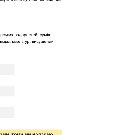
орських водоростей, суміш
іжджі, кізельгур, висушений
вами, тому ми надаємо