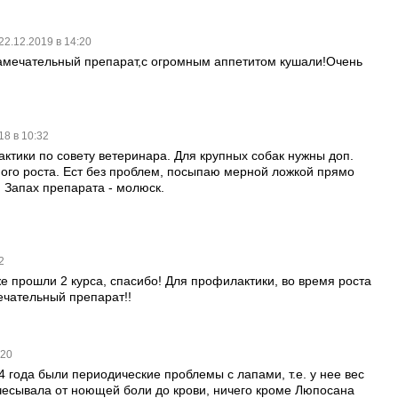
22.12.2019 в 14:20
Замечательный препарат,с огромным аппетитом кушали!Очень
18 в 10:32
ктики по совету ветеринара. Для крупных собак нужны доп.
ного роста. Ест без проблем, посыпаю мерной ложкой прямо
 Запах препарата - молюск.
2
же прошли 2 курса, спасибо! Для профилактики, во время роста
ечательный препарат!!
:20
 4 года были периодические проблемы с лапами, т.е. у нее вес
счесывала от ноющей боли до крови, ничего кроме Люпосана