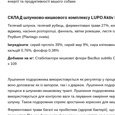
енергії та продуктивності вашого собаки.
СКЛАД шлунково-кишкового комплексу LUPO Aktiv 
Телячий шлунок, телячий рубець, ферментовані трави 27%, ко
віджиму, насіння розторопші, фенхель, квітки ромашки, листя
Psyllium (Plantago ovata).
Інгредієнти
: сирий протеїн 39%, сирий жир 9%, сира клітковин
кальцій 0,76%, фосфор 0,38%
Добавки на кг:
Стабілізатори кишкової флори Bacillus subtili
x 109
Лушпиння подорожника використовується як регулятор у процесі
воно допомагає як із запором, так і з діареєю. Лушпиння подо
процеси в шлунково-кишковому тракті. Лушпиння подорожника 
використовується для контролю ваги та лікування ожиріння чер
шлунку. Також подорожник сприяє зростанню корисних для кишк
Ферментовані трави багаті на пробіотики (здорові бактерії), 