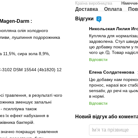
Країна виробництва
Німеччи
Доставка
Оплата
Пов
Відгуки
2
Magen-Darm :
Никольская Лилия Иг
нопляна олія холодного
Купляла для нормалізац
 оливи, лушпиння подорожника
задоволена. Стул швидк
цю добавку поклали у по
чого це.🤔. Товар наді
а 11,5%, сира зола 8,9%,
Відповісти
s C-3102 DSM 15544 (4b1820) 12
Елена Солдатенкова
Цю добавку нам порекоме
пронос, наразі все стаб
sensativ, до речі на ць
 травлення, в результаті чого
в нормі.
рожника зменшує запальні
Відповісти
- псилліума також
ез їх ефект набухання в
Новий відгук або комент
івника бактерій.
що значно покращує травлення