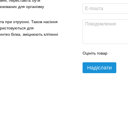
вині, перестають бути
воюваних для організму
а при отруєнні. Також насіння
ористовуються для
интез білка, зміцнюють клітинні
Оцініть товар
Надіслати