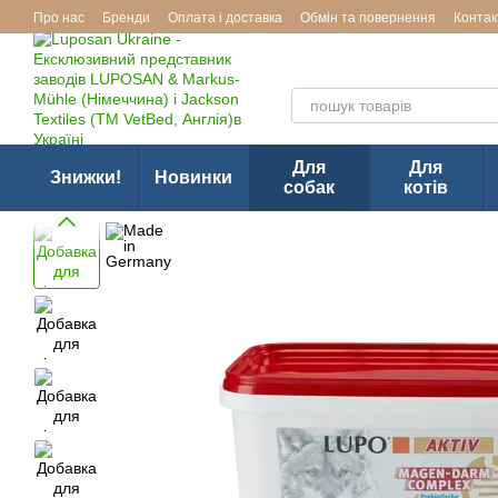
Перейти до основного контенту
Про нас
Бренди
Оплата і доставка
Обмін та повернення
Контак
Ексклюзивний представник з
Для
Для
Знижки!
Новинки
собак
котів