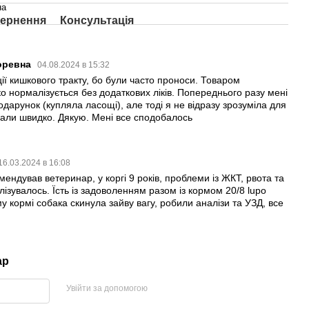
на
ернення
Консультація
оревна
04.08.2024 в 15:32
ії кишкового тракту, бо були часто проноси. Товаром
о нормалізується без додаткових ліків. Попереднього разу мені
дарунок (купляла ласощі), але тоді я не відразу зрозуміла для
слали швидко. Дякую. Мені все сподобалось
16.03.2024 в 16:08
ндував ветеринар, у коргі 9 років, проблеми із ЖКТ, рвота та
ілізувалось. Їсть із задоволенням разом із кормом 20/8 lupo
ому кормі собака скинула зайву вагу, робили аналізи та УЗД, все
ар
Увійти за допомогою