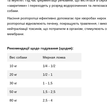
та імунітет. Під час ферментації речовини, що містяться в сиро
«закритими» і переходять у розряд водорозчинних та легкозас
собаки.
Насіння розторопші ефективно допомагає при хворобах нирок т
розторопші відновлюють печінку, покращують травлення, і вик
нейтралізації токсинів, що потрапили в організм, стимулюють с
мембрани.
Рекомендації щодо годування (щодня):
Вес собаки
Мерная ложка
10 кг
1/4 - 1/2
20 кг
1/2 - 1
30 кг
1 - 1,5
50 кг
1,5 - 2,5
80 кг
2,5 - 4