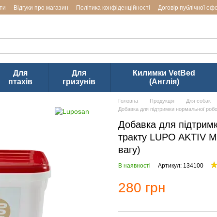
ти
Відгуки про магазин
Політика конфіденційності
Договір публічної оф
аводів LUPOSAN & Markus-Mühle і Jackson Textiles (ТМ VetBed) в Ук
Для
Для
Килимки VetBed
птахів
гризунів
(Англія)
Головна
Продукція
Для собак
Добавка для підтримки нормальної ро
Добавка для підтрим
тракту LUPO AKTIV Ma
вагу)
В наявності
Артикул: 134100
280 грн