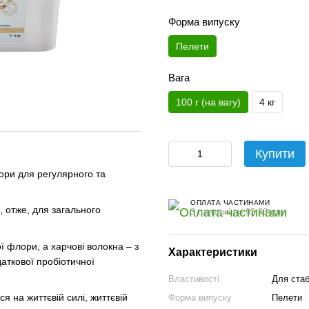
Форма випуску
Пелети
Вага
100 г (на вагу)
4 кг
Купити
ори для регулярного та
ОПЛАТА ЧАСТИНАМИ
 отже, для загального
3 платежі по 93.33 грн
вої флори, а харчові волокна – з
Характеристики
аткової пробіотичної
Властивості
Для стаб
 на життєвій силі, життєвій
Форма випуску
Пелети