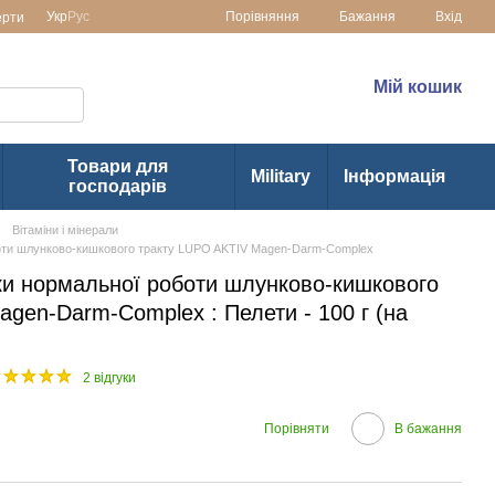
Порівняння
Укр
Рус
Бажання
Вхід
ерти
раїні
(073) 1-355-355
Мій кошик
(063) 1-355-355
Товари для
Military
Інформація
господарів
Вітаміни і мінерали
боти шлунково-кишкового тракту LUPO AKTIV Magen-Darm-Complex
ки нормальної роботи шлунково-кишкового
gen-Darm-Complex : Пелети - 100 г (на
2 відгуки
Порівняти
В бажання