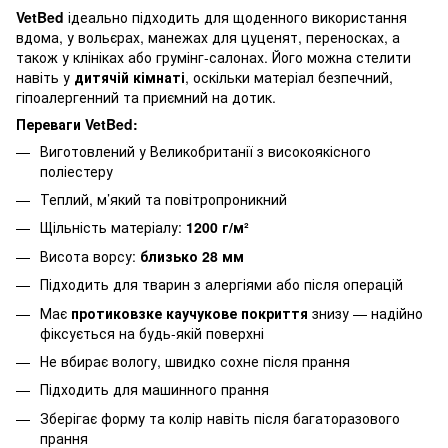
VetBed
ідеально підходить для щоденного використання
вдома, у вольєрах, манежах для цуценят, переносках, а
також у клініках або грумінг-салонах. Його можна стелити
навіть у
дитячій кімнаті
, оскільки матеріал безпечний,
гіпоалергенний та приємний на дотик.
Переваги VetBed:
Виготовлений у Великобританії з високоякісного
поліестеру
Теплий, м’який та повітропроникний
Щільність матеріалу:
1200 г/м²
Висота ворсу:
близько 28 мм
Підходить для тварин з алергіями або після операцій
Має
протиковзке каучукове покриття
знизу — надійно
фіксується на будь-якій поверхні
Не вбирає вологу, швидко сохне після прання
Підходить для машинного прання
Зберігає форму та колір навіть після багаторазового
прання