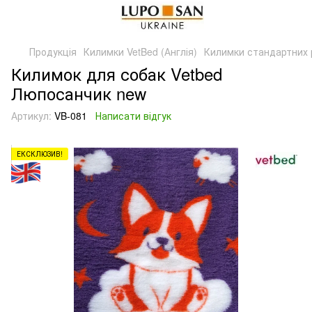
Продукція
Килимки VetBed (Англія)
Килимки стандартних 
Килимок для собак Vetbed
Люпосанчик new
Артикул:
VB-081
Написати відгук
ЕКСКЛЮЗИВ!