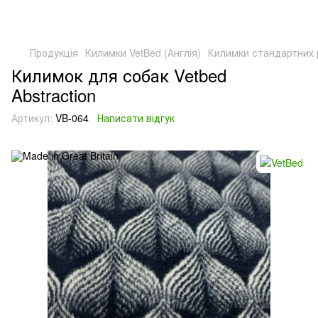
Продукція
Килимки VetBed (Англія)
Килимки стандартних 
Килимок для собак Vetbed
Abstraction
Артикул:
VB-064
Написати відгук