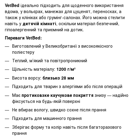
VetBed
ідеально підходить для щоденного використання
вдома, у вольєрах, манежах для цуценят, переносках, а
також у клініках або грумінг-салонах. Його можна стелити
навіть у
дитячій кімнаті
, оскільки матеріал безпечний,
гіпоалергенний та приємний на дотик.
Переваги VetBed:
Виготовлений у Великобританії з високоякісного
поліестеру
Теплий, м’який та повітропроникний
Щільність матеріалу:
1200 г/м²
Висота ворсу:
близько 28 мм
Підходить для тварин з алергіями або після операцій
Має
протиковзке каучукове покриття
знизу — надійно
фіксується на будь-якій поверхні
Не вбирає вологу, швидко сохне після прання
Підходить для машинного прання
Зберігає форму та колір навіть після багаторазового
прання