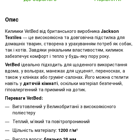
Опис
Килимки VetBed від британського виробника
Jackson
Textiles
— це високоякісна та довговічна підстилка для
домашніх тварин, створена з урахуванням потреб як собак,
так і котів. Завдяки унікальним властивостям, килимок
забезпечує комфорт і тепло у будь-яку пору року.
VetBed
ідеально підходить для щоденного використання
вдома, у вольєрах, манежах для цуценят, переносках, а
також у клініках або грумінг-салонах. Його можна стелити
навіть у
дитячій кімнаті
, оскільки матеріал безпечний,
гіпоалергенний та приємний на дотик.
Переваги VetBed:
Виготовлений у Великобританії з високоякісного
поліестеру
Теплий, м’який та повітропроникний
Щільність матеріалу:
1200 г/м²
Висота ворсу:
близько 28 мм