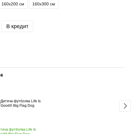
160х200 см
160х300 см
В кредит
ок
Ком
тяча футболка Life Is
Кили