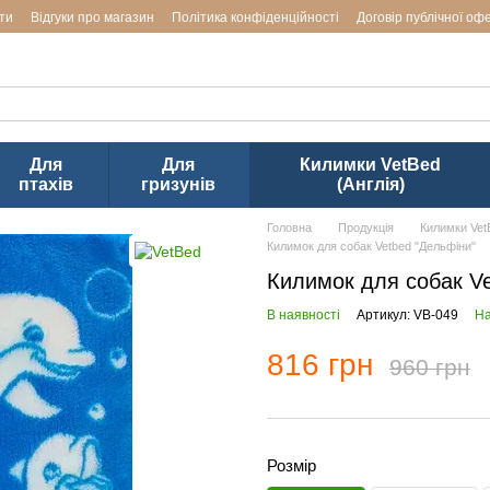
ти
Відгуки про магазин
Політика конфіденційності
Договір публічної оф
аводів LUPOSAN & Markus-Mühle і Jackson Textiles (ТМ VetBed) в Ук
Для
Для
Килимки VetBed
птахів
гризунів
(Англія)
Головна
Продукція
Килимки VetB
Килимок для собак Vetbed "Дельфіни"
Килимок для собак Ve
В наявності
Артикул: VB-049
На
816 грн
960 грн
Розмір