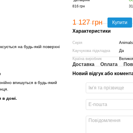
"Дельфіни"
Go
816 грн
31
1 127 грн
Купити
Характеристики
Серія
Animals
ксується на будь-якій поверхні
Каучукова підкладка
Да
Країна виробник
Велико
Доставка
Оплата
Пов
Новий відгук або комент
я
онійно впишуться в будь-який
енця.
 в домі.