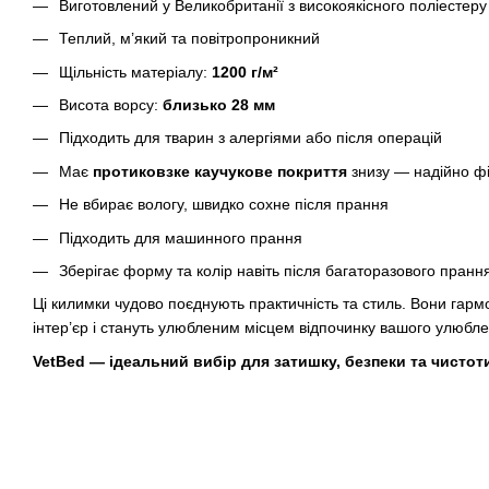
Виготовлений у Великобританії з високоякісного поліестеру
Теплий, м’який та повітропроникний
Щільність матеріалу:
1200 г/м²
Висота ворсу:
близько 28 мм
Підходить для тварин з алергіями або після операцій
Має
протиковзке каучукове покриття
знизу — надійно фі
Не вбирає вологу, швидко сохне після прання
Підходить для машинного прання
Зберігає форму та колір навіть після багаторазового пранн
Ці килимки чудово поєднують практичність та стиль. Вони гарм
інтер’єр і стануть улюбленим місцем відпочинку вашого улюбл
VetBed — ідеальний вибір для затишку, безпеки та чистоти