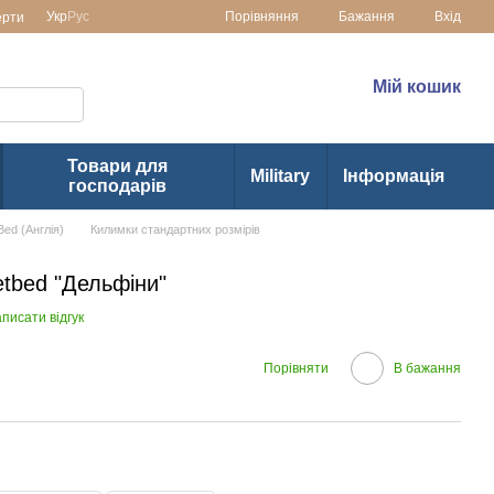
Порівняння
Укр
Рус
Бажання
Вхід
ерти
раїні
(073) 1-355-355
Мій кошик
(063) 1-355-355
Товари для
Military
Інформація
господарів
ed (Англія)
Килимки стандартних розмірів
tbed "Дельфіни"
писати відгук
Порівняти
В бажання