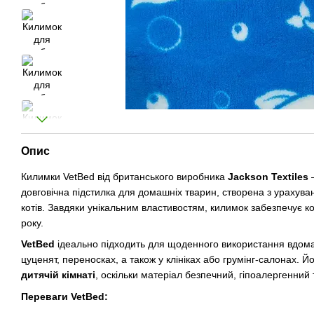
Опис
Килимки VetBed від британського виробника
Jackson Textiles
—
довговічна підстилка для домашніх тварин, створена з урахуван
котів. Завдяки унікальним властивостям, килимок забезпечує к
року.
VetBed
ідеально підходить для щоденного використання вдома
цуценят, переносках, а також у клініках або грумінг-салонах. Й
дитячій кімнаті
, оскільки матеріал безпечний, гіпоалергенний
Переваги VetBed: