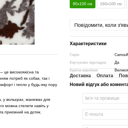
80х100 см
160х100 см
Повідомити, коли з'яв
Характеристики
Серія
Camouf
Каучукова підкладка
Да
Країна виробник
Велико
 це високоякісна та
Доставка
Оплата
Пов
ням потреб як собак, так і
Новий відгук або комент
омфорт і тепло у будь-яку пору
, у вольєрах, манежах для
ого можна стелити навіть у
 та приємний на дотик.