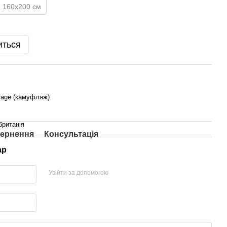
160х200 см
иться
lage (камуфляж)
британія
ернення
Консультація
ар
Увійти за допомогою