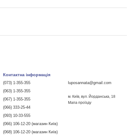
Контактна інформація
(073) 1-355-355
luposannata@gmail.com
(063) 1-355-355
м. Київ, вул. Йорданська, 18
(067) 1-355-355
Мапа проїзду
(066) 333-25-44
(093) 10-33-555
(066) 106-12-20 (магазин Київ)
(068) 106-12-20 (магазин Київ)