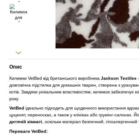
Опис
Килимки VetBed від британського виробника
Jackson Textiles
—
довговічна підстилка для домашніх тварин, створена з урахуван
котів. Завдяки унікальним властивостям, килимок забезпечує к
року.
VetBed
ідеально підходить для щоденного використання вдома
цуценят, переносках, а також у клініках або грумінг-салонах. Й
дитячій кімнаті
, оскільки матеріал безпечний, гіпоалергенний
Переваги VetBed: