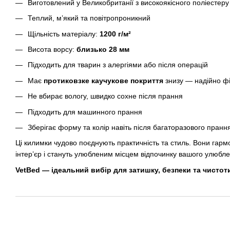
Виготовлений у Великобританії з високоякісного поліестеру
Теплий, м’який та повітропроникний
Щільність матеріалу:
1200 г/м²
Висота ворсу:
близько 28 мм
Підходить для тварин з алергіями або після операцій
Має
протиковзке каучукове покриття
знизу — надійно фі
Не вбирає вологу, швидко сохне після прання
Підходить для машинного прання
Зберігає форму та колір навіть після багаторазового пранн
Ці килимки чудово поєднують практичність та стиль. Вони гарм
інтер’єр і стануть улюбленим місцем відпочинку вашого улюбл
VetBed — ідеальний вибір для затишку, безпеки та чистоти