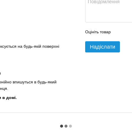
Оцініть товар
ксується на будь-якій поверхні
Надіслати
я
онійно впишуться в будь-який
енця.
 в домі.