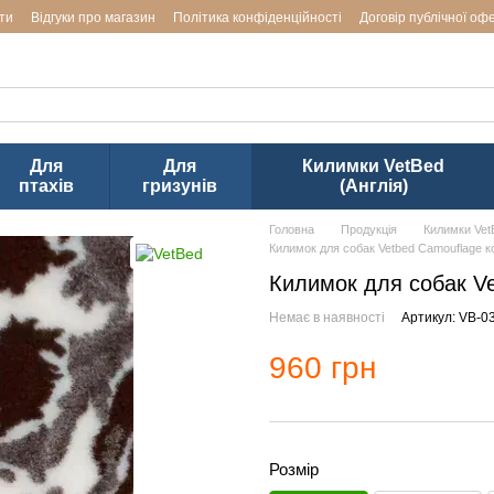
ти
Відгуки про магазин
Політика конфіденційності
Договір публічної оф
аводів LUPOSAN & Markus-Mühle і Jackson Textiles (ТМ VetBed) в Ук
Для
Для
Килимки VetBed
птахів
гризунів
(Англія)
Головна
Продукція
Килимки VetB
Килимок для собак Vetbed Camouflage 
Килимок для собак V
Немає в наявності
Артикул: VB-0
960 грн
Розмір