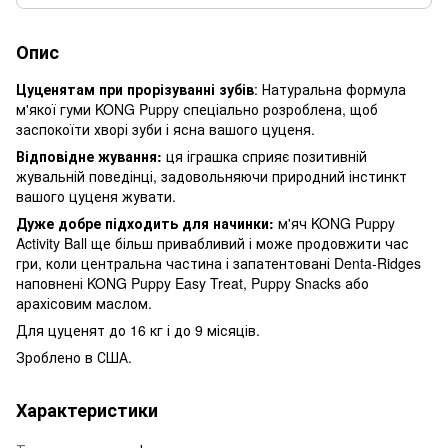
Опис
Цуценятам при прорізуванні зубів
: Натуральна формула
м'якої гуми KONG Puppy спеціально розроблена, щоб
заспокоїти хворі зуби і ясна вашого цуценя.
Відповідне жування:
ця іграшка сприяє позитивній
жувальній поведінці, задовольняючи природний інстинкт
вашого цуценя жувати.
Дуже добре підходить для начинки:
м'яч KONG Puppy
Activity Ball ще більш привабливий і може продовжити час
гри, коли центральна частина і запатентовані Denta-Ridges
наповнені KONG Puppy Easy Treat, Puppy Snacks або
арахісовим маслом.
Для цуценят до 16 кг і до 9 місяців.
Зроблено в США.
Характеристики