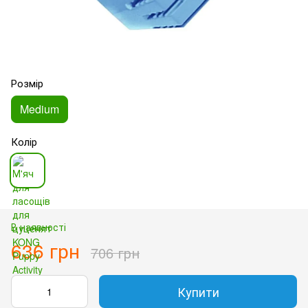
Розмір
Medium
Колір
В наявності
636 грн
706 грн
Купити