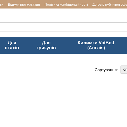
ти
Відгуки про магазин
Політика конфіденційності
Договір публічної оф
аводів LUPOSAN & Markus-Mühle і Jackson Textiles (ТМ VetBed) в Ук
Для
Для
Килимки VetBed
птахів
гризунів
(Англія)
сп
Сортування: