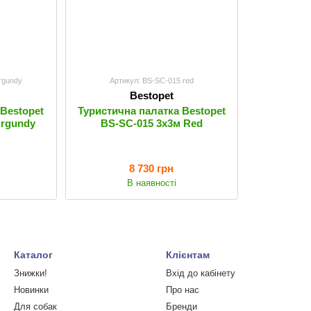
rgundy
Артикул: BS-SC-015 red
Bestopet
 Bestopet
Туристична палатка Bestopet
urgundy
BS-SC-015 3х3м Red
8 730 грн
В наявності
Каталог
Клієнтам
Знижки!
Вхід до кабінету
Новинки
Про нас
Для собак
Бренди