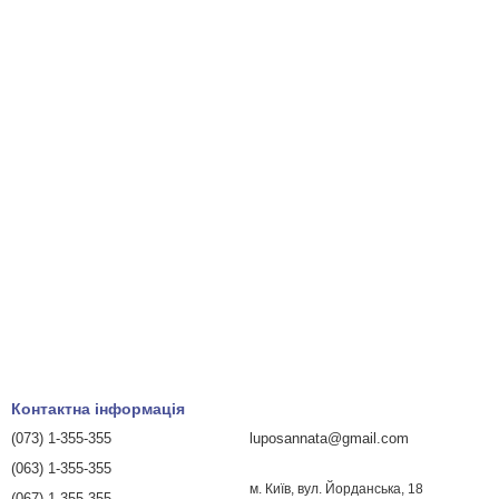
Контактна інформація
(073) 1-355-355
luposannata@gmail.com
(063) 1-355-355
м. Київ, вул. Йорданська, 18
(067) 1-355-355