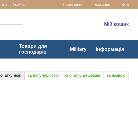
Порівняння
Укр
Рус
Бажання
Вхід
ерти
раїні
(073) 1-355-355
Мій кошик
(063) 1-355-355
Товари для
Military
Інформація
господарів
очатку нові
за популярністю
спочатку дешевше
за назвою