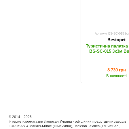
Артикул: BS-SC-015 bu
Bestopet
Туристична палатка
BS-SC-015 3х3м B
8 730 грн
В наявності
© 2014—2026
Інтернет-зоомагазин Люпосан Україна - офіційний представник заводів
LUPOSAN & Markus-Mühle (Німеччина), Jackson Textiles (ТМ VetBed,