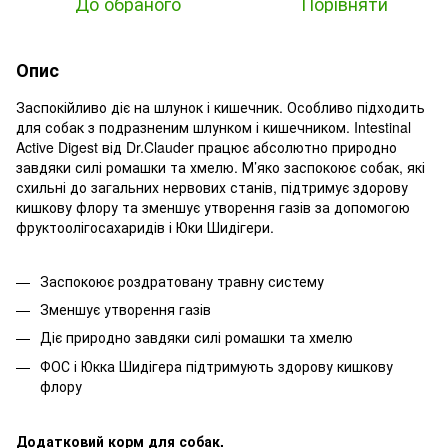
До обраного
Порівняти
Опис
Заспокійливо діє на шлунок і кишечник. Особливо підходить
для собак з подразненим шлунком і кишечником. Intestinal
Active Digest від Dr.Clauder працює абсолютно природно
завдяки силі ромашки та хмелю. М’яко заспокоює собак, які
схильні до загальних нервових станів, підтримує здорову
кишкову флору та зменшує утворення газів за допомогою
фруктоолігосахаридів і Юки Шидігери.
Заспокоює роздратовану травну систему
Зменшує утворення газів
Діє природно завдяки силі ромашки та хмелю
ФОС і Юкка Шидігера підтримують здорову кишкову
флору
Додатковий корм для собак.