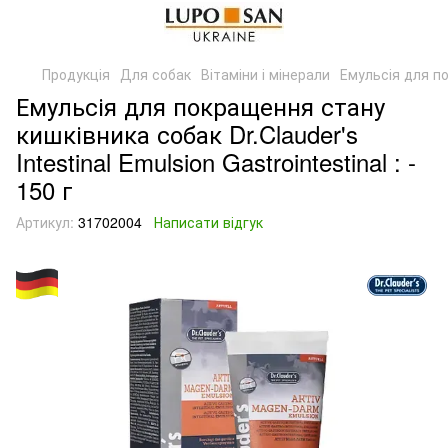
Продукція
Для собак
Вітаміни і мінерали
Емульсія для по
Емульсія для покращення стану
кишківника собак Dr.Clauder's
Intestinal Emulsion Gastrointestinal : -
150 г
Артикул:
31702004
Написати відгук