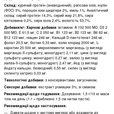
Склад:
курячий протеїн (зневоднений), рапсова олія, інулін
(ФОС) 3%, порошок юки шидігери 2%, хміль 1%. Аналітичний
склад: сирий протеїн 14,3%, сирий жир 21,8%, сира
клітковина 0,2%, сира зола 2,4%, вологість 53,7%.
Добавки/кг: Харчові добавки
: вітаміни: A 102 500 МО, D3 2
000 МО, E 61,5 мг, C 2 050 мг, B1 123 мг, B2 123 мг, B6 82 мг,
B12 123 мкг, ніацин 246 мг, Кальцій D-пантотенат 246 мг,
фолат 20,5 мг, біотин 0,33 мкг, холін хлорид 2000 мг, L-
карнітин 20 000 мг, мікроелементи: марганець (у вигляді
марганцю-II-сульфату, моногідрат) 2,11 мг, цинк (у вигляді
сульфату цинку, моногідрат) 0,27 мг, залізо (у вигляді
заліза-II-сульфату, моногідрат) 2,47 мг, йод (у вигляді
йодату кальцію, безводний) 0,55 мг, селен (у вигляді
селеніту натрію) 0,03 мг.
Технологічні добавки:
з консервантами, загусником,
Сенсорні добавки:
екстракт ромашки 3%, зі смаком.
Рекомендації щодо годування:
Дозування: 1,5 г/10 кг маси
тіла на день (1 г = приблизно 1,5 см нитки пасти).
Рекомендації щодо застосування:
Давати щодня у чистому вигляді або додавати до