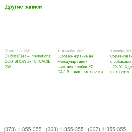
Другие записи
25 октября 2021
11 декабря 2019
4 ноября 201
Club№1Fest – International
Luposan-Украина на
Соревнован
DOG SHOW 2xFCI-CACIB
Международной
с собаками
2021
выставке собак FCI-
- 2019". Оде
CACIB. Киев, 7-8.12.2019
27.10.2019
(073) 1-355-355
(063) 1-355-355
(067) 1-355-355