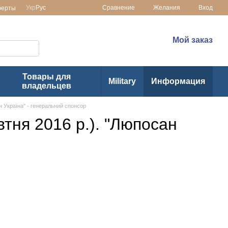
Сравнение
Укр
Рус
Желания
Вход
ферты
 в Украине
(073) 1-355-355
Мой заказ
(063) 1-355-355
Товары для
Military
Информация
владельцев
ан Україна" - генеральний спонсор
втня 2016 р.). "Люпосан