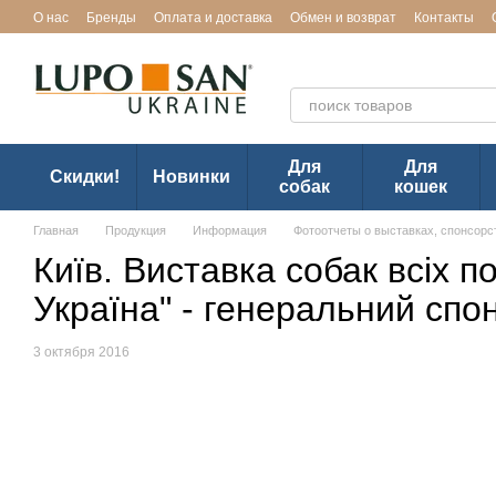
Перейти к основному контенту
О нас
Бренды
Оплата и доставка
Обмен и возврат
Контакты
Эксклюзивный представител
Для
Для
Скидки!
Новинки
собак
кошек
Главная
Продукция
Информация
Фотоотчеты о выставках, спонсорс
Київ. Виставка собак всіх п
Україна" - генеральний спо
3 октября 2016