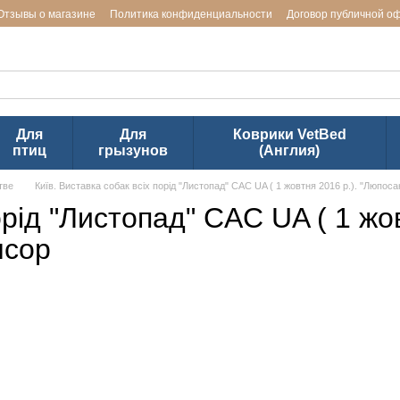
Отзывы о магазине
Политика конфиденциальности
Договор публичной о
ь заводов LUPOSAN & Markus-Mühle и Jackson Textiles (ТМ VetBed)
Для
Для
Коврики VetBed
птиц
грызунов
(Англия)
тве
Київ. Виставка собак всіх порід "Листопад" CAC UA ( 1 жовтня 2016 р.). "Люпос
орід "Листопад" CAC UA ( 1 жо
нсор