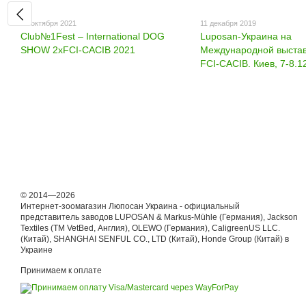
25 октября 2021
11 декабря 2019
Club№1Fest – International DOG
Luposan-Украина на
SHOW 2xFCI-CACIB 2021
Международной выстав
FCI-CACIB. Киев, 7-8.1
© 2014—2026
Интернет-зоомагазин Люпосан Украина - официальный
представитель заводов LUPOSAN & Markus-Mühle (Германия), Jackson
Textiles (ТМ VetBed, Англия), OLEWO (Германия), CaligreenUS LLC.
(Китай), SHANGHAI SENFUL CO., LTD (Китай), Honde Group (Китай) в
Украине
Принимаем к оплате