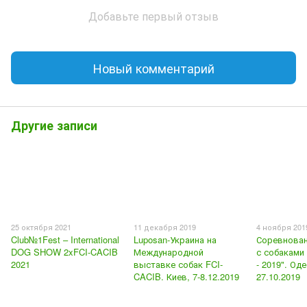
Добавьте первый отзыв
Новый комментарий
Другие записи
25 октября 2021
11 декабря 2019
4 ноября 201
Club№1Fest – International
Luposan-Украина на
Соревнован
DOG SHOW 2xFCI-CACIB
Международной
с собаками
2021
выставке собак FCI-
- 2019". Оде
CACIB. Киев, 7-8.12.2019
27.10.2019