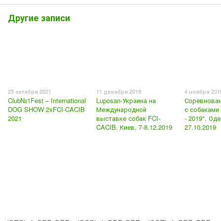
Другие записи
25 октября 2021
11 декабря 2019
4 ноября 201
Club№1Fest – International
Luposan-Украина на
Соревнован
DOG SHOW 2xFCI-CACIB
Международной
с собаками
2021
выставке собак FCI-
- 2019". Оде
CACIB. Киев, 7-8.12.2019
27.10.2019