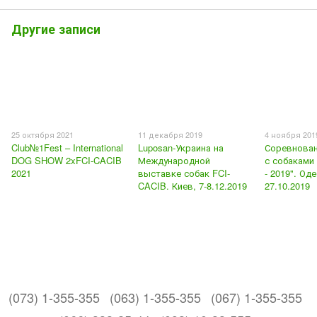
Другие записи
25 октября 2021
11 декабря 2019
4 ноября 201
Club№1Fest – International
Luposan-Украина на
Соревнован
DOG SHOW 2xFCI-CACIB
Международной
с собаками
2021
выставке собак FCI-
- 2019". Оде
CACIB. Киев, 7-8.12.2019
27.10.2019
(073) 1-355-355
(063) 1-355-355
(067) 1-355-355