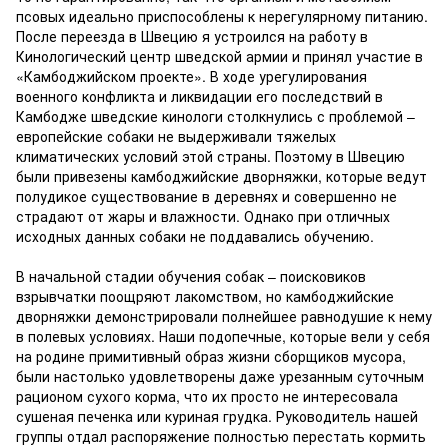
псовых идеально приспособлены к нерегулярному питанию.
После переезда в Швецию я устроился на работу в
Кинологический центр шведской армии и принял участие в
«Камбоджийском проекте». В ходе урегулирования
военного конфликта и ликвидации его последствий в
Камбодже шведские кинологи столкнулись с проблемой –
европейские собаки не выдерживали тяжелых
климатических условий этой страны. Поэтому в Швецию
были привезены камбоджийские дворняжки, которые ведут
полудикое существование в деревнях и совершенно не
страдают от жары и влажности. Однако при отличных
исходных данных собаки не поддавались обучению.
В начальной стадии обучения собак – поисковиков
взрывчатки поощряют лакомством, но камбоджийские
дворняжки демонстрировали полнейшее равнодушие к нему
в полевых условиях. Наши подопечные, которые вели у себя
на родине примитивный образ жизни сборщиков мусора,
были настолько удовлетворены даже урезанным суточным
рационом сухого корма, что их просто не интересовала
сушеная печенка или куриная грудка. Руководитель нашей
группы отдал распоряжение полностью перестать кормить