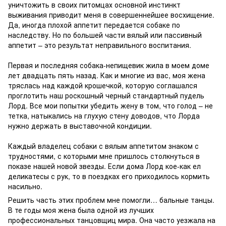
уничтожить в своих питомцах основной инстинкт
выживания приводит меня в совершеннейшее восхищение.
Да, иногда плохой аппетит передается собаке по
наследству. Но по большей части вялый или пассивный
аппетит – это результат неправильного воспитания.
Первая и последняя собака-непищевик жила в моем доме
лет двадцать пять назад. Как и многие из вас, моя жена
тряслась над каждой крошечкой, которую соглашался
проглотить наш роскошный черный стандартный пудель
Лорд. Все мои попытки убедить жену в том, что голод – не
тетка, натыкались на глухую стену доводов, что Лорда
нужно держать в выставочной кондиции.
Каждый владелец собаки с вялым аппетитом знаком с
трудностями, с которыми мне пришлось столкнуться в
показе нашей новой звезды. Если дома Лорд кое-как ел
деликатесы с рук, то в поездках его приходилось кормить
насильно.
Решить часть этих проблем мне помогли… бальные танцы.
В те годы моя жена была одной из лучших
профессиональных танцовщиц мира. Она часто уезжала на