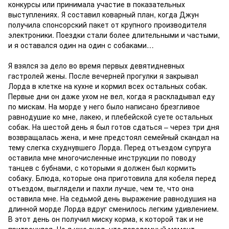
конкурсы или принимала участие в показательных
выступлениях. Я составил коварный план, когда Джун
получила спонсорский пакет от крупного производителя
электроники. Поездки стали более длительными и частыми,
и я оставался один на один с собаками…
Я взялся за дело во время первых девятидневных
гастролей жены. После вечерней прогулки я закрывал
Лорда в клетке на кухне и кормил всех остальных собак.
Первые дни он даже ухом не вел, когда я раскладывал еду
по мискам. На морде у него было написано брезгливое
равнодушие ко мне, лакею, и плебейской суете остальных
собак. На шестой день я был готов сдаться – через три дня
возвращалась жена, и мне предстоял семейный скандал на
тему слегка схуднувшего Лорда. Перед отъездом супруга
оставила мне многочисленные инструкции по поводу
танцев с бубнами, с которыми я должен был кормить
собаку. Блюда, которые она приготовила для кобеля перед
отъездом, выглядели и пахли лучше, чем те, что она
оставила мне. На седьмой день выражение равнодушия на
длинной морде Лорда вдруг сменилось легким удивлением.
В этот день он получил миску корма, к которой так и не