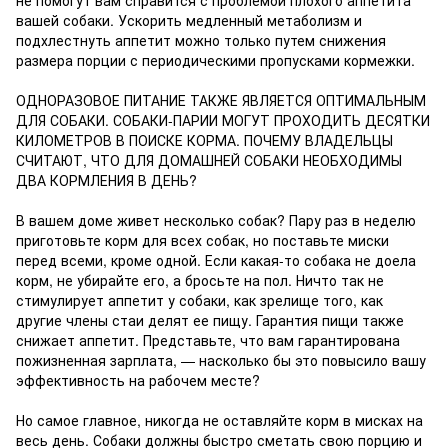
не помогут вам справится с проблемой плохого аппетита
вашей собаки. Ускорить медленный метаболизм и
подхлестнуть аппетит можно только путем снижения
размера порции с периодическими пропусками кормежки.
ОДНОРАЗОВОЕ ПИТАНИЕ ТАКЖЕ ЯВЛЯЕТСЯ ОПТИМАЛЬНЫМ
ДЛЯ СОБАКИ. СОБАКИ-ПАРИИ МОГУТ ПРОХОДИТЬ ДЕСЯТКИ
КИЛОМЕТРОВ В ПОИСКЕ КОРМА. ПОЧЕМУ ВЛАДЕЛЬЦЫ
СЧИТАЮТ, ЧТО ДЛЯ ДОМАШНЕЙ СОБАКИ НЕОБХОДИМЫ
ДВА КОРМЛЕНИЯ В ДЕНЬ?
В вашем доме живет несколько собак? Пару раз в неделю
приготовьте корм для всех собак, но поставьте миски
перед всеми, кроме одной. Если какая-то собака не доела
корм, не убирайте его, а бросьте на пол. Ничто так не
стимулирует аппетит у собаки, как зрелище того, как
другие члены стаи делят ее пищу. Гарантия пищи также
снижает аппетит. Представьте, что вам гарантирована
пожизненная зарплата, — насколько бы это повысило вашу
эффективность на рабочем месте?
Но самое главное, никогда не оставляйте корм в мисках на
весь день. Собаки должны быстро сметать свою порцию и