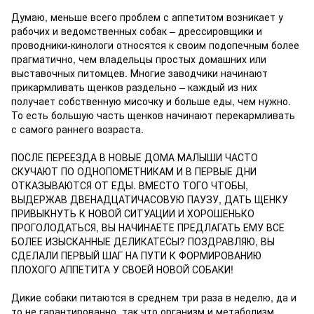
Думаю, меньше всего проблем с аппетитом возникает у
рабочих и ведомственных собак – дрессировщики и
проводники-кинологи относятся к своим подопечным более
прагматично, чем владельцы простых домашних или
выставочных питомцев. Многие заводчики начинают
прикармливать щенков раздельно – каждый из них
получает собственную мисочку и больше еды, чем нужно.
То есть большую часть щенков начинают перекармливать
с самого раннего возраста.
ПОСЛЕ ПЕРЕЕЗДА В НОВЫЕ ДОМА МАЛЫШИ ЧАСТО
СКУЧАЮТ ПО ОДНОПОМЕТНИКАМ И В ПЕРВЫЕ ДНИ
ОТКАЗЫВАЮТСЯ ОТ ЕДЫ. ВМЕСТО ТОГО ЧТОБЫ,
ВЫДЕРЖАВ ДВЕНАДЦАТИЧАСОВУЮ ПАУЗУ, ДАТЬ ЩЕНКУ
ПРИВЫКНУТЬ К НОВОЙ СИТУАЦИИ И ХОРОШЕНЬКО
ПРОГОЛОДАТЬСЯ, ВЫ НАЧИНАЕТЕ ПРЕДЛАГАТЬ ЕМУ ВСЕ
БОЛЕЕ ИЗЫСКАННЫЕ ДЕЛИКАТЕСЫ? ПОЗДРАВЛЯЮ, ВЫ
СДЕЛАЛИ ПЕРВЫЙ ШАГ НА ПУТИ К ФОРМИРОВАНИЮ
ПЛОХОГО АППЕТИТА У СВОЕЙ НОВОЙ СОБАКИ!
Дикие собаки питаются в среднем три раза в неделю, да и
то не гарантированно, так что организм и метаболизм