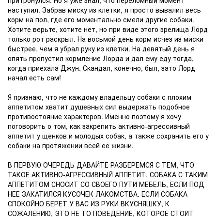
притронулся. Но я уже знал, что переломный момент
наступил. Забрав миску из клетки, я просто вывалил весь
корм на пол, где его моментально смели другие собаки.
Хотите верьте, хотите нет, но при виде этого зрелища Лорд
только рот раскрыл. На восьмой день корм исчез из миски
быстрее, чем я убрал руку из клетки. На девятый день я
опять пропустил кормление Лорда и дал ему еду тогда,
когда приехала Джун. Скандал, конечно, был, зато Лорд
начал есть сам!
Я признаю, что не каждому владельцу собаки с плохим
аппетитом хватит душевных сил выдержать подобное
противостояние характеров. Именно поэтому я хочу
поговорить о том, как закрепить активно-агрессивный
аппетит у щенков и молодых собак, а также сохранить его у
собаки на протяжении всей ее жизни.
В ПЕРВУЮ ОЧЕРЕДЬ ДАВАЙТЕ РАЗБЕРЕМСЯ С ТЕМ, ЧТО
ТАКОЕ АКТИВНО-АГРЕССИВНЫЙ АППЕТИТ. СОБАКА С ТАКИМ
АППЕТИТОМ СНОСИТ СО СВОЕГО ПУТИ МЕБЕЛЬ, ЕСЛИ ПОД
НЕЕ ЗАКАТИЛСЯ КУСОЧЕК ЛАКОМСТВА. ЕСЛИ СОБАКА
СПОКОЙНО БЕРЕТ У ВАС ИЗ РУКИ ВКУСНЯШКУ, К
СОЖАЛЕНИЮ, ЭТО НЕ ТО ПОВЕДЕНИЕ, КОТОРОЕ СТОИТ