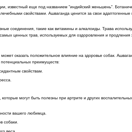
и, известный еще под названием "индийский женьшень". Ботаничес
лечебными свойствами. Ашваганда ценится за свои адаптогенные ка
вные соединения, такие как витамины и алкалоиды. Трава исполь
 самых ценных трав, используемых для оздоровления и продления 
, может оказать положительное влияние на здоровье собак. Ашваг
е потенциальных преимуществ:
сидантным свойствам.
ресса.
которые могут быть полезны при артрите и других воспалительных
вности вашего любимца.
в собаки.
го веса.