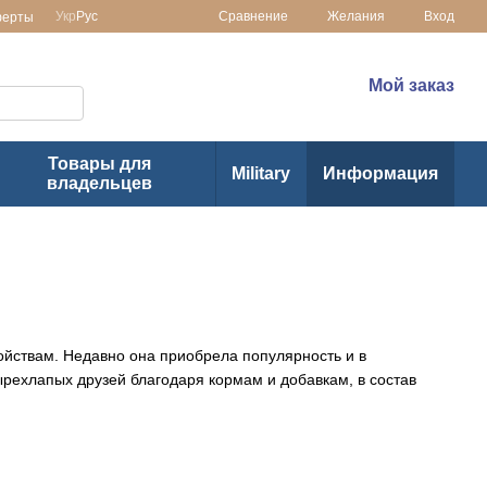
Сравнение
Укр
Рус
Желания
Вход
ферты
 в Украине
(073) 1-355-355
Мой заказ
(063) 1-355-355
Товары для
Military
Информация
владельцев
ойствам. Недавно она приобрела популярность и в
ырехлапых друзей благодаря кормам и добавкам, в состав