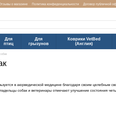
Отзывы о магазине
Политика конфиденциальности
Договор публичной о
ь заводов LUPOSAN & Markus-Mühle и Jackson Textiles (ТМ VetBed)
Для
Для
Коврики VetBed
птиц
грызунов
(Англия)
собак
ак
ользуется в аюрведической медицине благодаря своим целебным св
 владельцы собак и ветеринары отмечают улучшение состояния чет