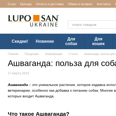
Перейти к основному контенту
О нас
Бренды
Оплата и доставка
Обмен и возврат
Контакты
Эксклюзивный представител
Для
Для
Скидки!
Новинки
собак
кошек
Главная
Продукция
Информация
Статьи
Ашваганда: польза для 
Ашваганда: польза для соб
27 марта 2024
Ашваганда
– это уникальное растение, которое издавна исп
ветеринарии, особенно как добавка к питанию собак. Многие
которых входит Ашваганда.
Что такое Ашваганда?