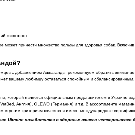
ий животного.
ое может принести множество пользы для здоровья собак. Включив 
андой?
итомцев с добавлением Ашваганды, рекомендуем обратить внимание
может вашему любимцу оставаться спокойным и сбалансированным.
aine, который является официальным представителем в Украине ве
VetBed, Англия), OLEWO (Германия) и т.д. В ассортименте магази
ым строгим критериям качества и имеют международные сертифика
san Ukraine позаботится о здоровье вашего четвероногого д