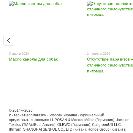
3 марта 2024
14 апреля 2023
Масло канолы для собак
Отсутствие паразитов –
отличного самочувстви
питомца
© 2014—2026
Интернет-зоомагазин Люпосан Украина - официальный
представитель заводов LUPOSAN & Markus-Mühle (Германия), Jackson
Textiles (ТМ VetBed, Англия), OLEWO (Германия), CaligreenUS LLC.
(Китай), SHANGHAI SENFUL CO., LTD (Китай), Honde Group (Китай) в