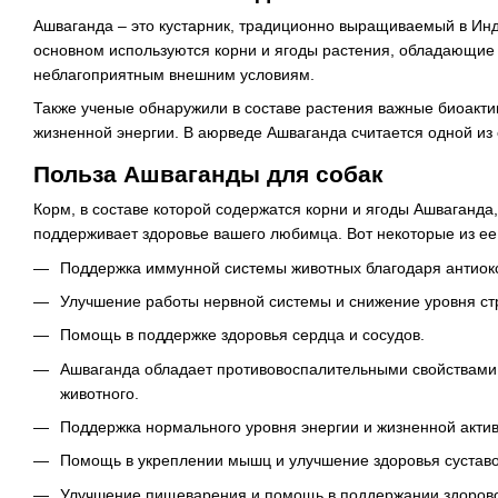
Ашваганда – это кустарник, традиционно выращиваемый в Инди
основном используются корни и ягоды растения, обладающие 
неблагоприятным внешним условиям.
Также ученые обнаружили в составе растения важные биоакти
жизненной энергии. В аюрведе Ашваганда считается одной из
Польза Ашваганды для собак
Корм, в составе которой содержатся корни и ягоды Ашваганда
поддерживает здоровье вашего любимца. Вот некоторые из е
Поддержка иммунной системы животных благодаря антиок
Улучшение работы нервной системы и снижение уровня ст
Помощь в поддержке здоровья сердца и сосудов.
Ашваганда обладает противовоспалительными свойствами, 
животного.
Поддержка нормального уровня энергии и жизненной акти
Помощь в укреплении мышц и улучшение здоровья суставо
Улучшение пищеварения и помощь в поддержании здорово