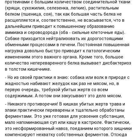
протеинами с большим количеством соединительной ткани
(хрящи, сухожилия, селезенка, легкие), растительным
белком (пшеница, соя), так как большая часть белка не
расщепляется и, соответственно, не всасывается, что в
дальнейшем приводит к повышенному образованию
аммиака и сероводорода (оба - сильные клеточные яды).
Собаке приходится нейтрализовать их дорогостоящими
обменными процессами в печени. Постоянная повышенная
нагрузка довольно быстро приводит к патологическим
изменениям этого важного органа. Кроме того, большое
количество непереваренного белка вызывает дисбактериоз
в толстом кишечнике.
- Но из своей практики я знаю: собака или волк в природе с
жадностью набивают желудок как раз не мясом, но, в
первую очередь, требухой убитых жертв со всем
содержимым. А потом они закусывают это дело мясом.
- Никакого противоречия! В кишках убитых жертв трава и
злаки практически переварены и тщательно обработаны
ферментами. Это уже готовая для усвоения субстанция,
мало напоминающая суп или кашу в кастрюле. Фактически,
это несформированный навоз, поеданием которого хищники
компенсируют нехватку собственных ферментов. Отсюда