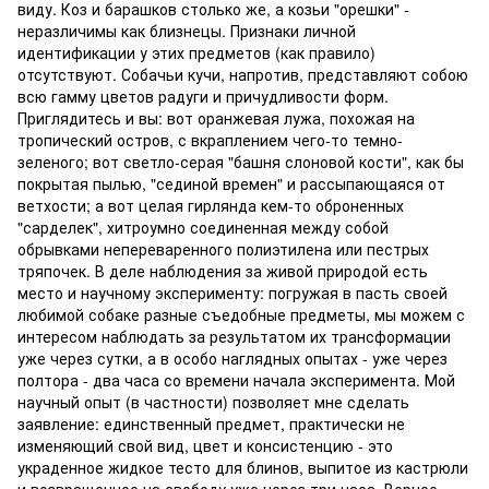
виду. Коз и барашков столько же, а козьи "орешки" -
неразличимы как близнецы. Признаки личной
идентификации у этих предметов (как правило)
отсутствуют. Собачьи кучи, напротив, представляют собою
всю гамму цветов радуги и причудливости форм.
Приглядитесь и вы: вот оранжевая лужа, похожая на
тропический остров, с вкраплением чего-то темно-
зеленого; вот светло-серая "башня слоновой кости", как бы
покрытая пылью, "сединой времен" и рассыпающаяся от
ветхости; а вот целая гирлянда кем-то оброненных
"сарделек", хитроумно соединенная между собой
обрывками непереваренного полиэтилена или пестрых
тряпочек. В деле наблюдения за живой природой есть
место и научному эксперименту: погружая в пасть своей
любимой собаке разные съедобные предметы, мы можем с
интересом наблюдать за результатом их трансформации
уже через сутки, а в особо наглядных опытах - уже через
полтора - два часа со времени начала эксперимента. Мой
научный опыт (в частности) позволяет мне сделать
заявление: единственный предмет, практически не
изменяющий свой вид, цвет и консистенцию - это
украденное жидкое тесто для блинов, выпитое из кастрюли