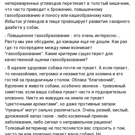
непереваренных углеводов перетекает в толстый кишечник,
что часто приводит к брожению, повышенному
газообразованию и поносу или кашеобразному калу.
Избыток углеводов в пище провоцирует развитие сахарного
диабета у собак.
- Повышенное газообразование - это очень интересно…
Рвоту мы уже обсудили, до какашки еще не дошли. Как раз
где-то посередине между ними возникает
"газообразование". Какие критерии существуют для
качественной оценки газообразования?
- В идеале здоровая собака почти не пукает. А если пукает,
то неназойливо, негромко и незаметно для хозяина и его
гостей за праздничным столом. Облака "благовоний",
бурление в животе собаки, особенно звонкое - тревожный
симптом, если ваша собака пукает часто и подозрительно
зловонно. Никто из живущих на земле не пукает
"цветочными ароматами", но даже противные запахи
"пуканья" могут сильно различаться. Очень резкий, кислый,
дрожжевой запах газов - либо косвенный признак
заболевания, либо сигнал о неправильном рационе!
Толковый ветеринар не постесняется вас спросить о том,
часто ли или зловонно пукает ваша собака. Но