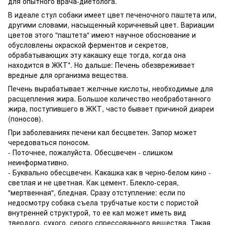
для опытного врача-диетолога.
В идеале стул собаки имеет цвет печеночного паштета или,
другими словами, насыщенный коричневый цвет. Вариации
цветов этого "паштета" имеют научное обоснование и
обусловлены окраской ферментов и секретов,
обрабатывающих эту какашку еще тогда, когда она
находится в ЖКТ*. Но дальше: Печень обезвреживает
вредные для организма вещества.
Печень вырабатывает желчные кислоты, необходимые для
расщепления жира. Большое количество необработанного
жира, поступившего в ЖКТ, часто бывает причиной диареи
(поносов).
При заболеваниях печени кал бесцветен. Запор может
чередоваться поносом.
- Поточнее, пожалуйста. Обесцвечен - слишком
неинформативно.
- Буквально обесцвечен. Какашка как в черно-белом кино -
светлая и не цветная. Как цемент. Блекло-серая,
"мертвенная", бледная. Сразу отступление: если по
недосмотру собака съела трубчатые кости с пористой
внутренней структурой, то ее кал может иметь вид
твердого, сухого, серого спрессованного вещества. Такая