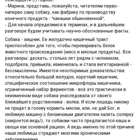
- Марина, представь, пожалуйста, читателям перво-
наперво саму собаку, как фабрику по производству
конечного продукта - "какашки обыкновенной".
- Для начала определимся в терминах, и в дальнейшем
разговоре будем учитывать научно-обоснованные факты.
Собака - хищник. Ее желудочно-кишечный тракт
приспособлен для того, чтобы переваривать белок
животного происхождения (мясо и мясные продукты). Все
разговоры: дескать, столько лет рядом с человеком,
подобрела, привыкла, изменилась и стала вегетарианкой -
бессмысленны. Имеются неоспоримые доказательства:
относительно большой желудок, короткий кишечник,
специфическое соотношение микрофлоры кишечника,
ограниченный набор ферментов - все это практически в
неизменном виде собака унаследовала от своего
ближайшего родственника - волка. И если лошадь никому
не придет в голову кормить мясом, или, не дай Бог, в
любимую машину с бензиновым двигателем залить солярку
(накроется ведь!), то собакам часто предлагаются каша и
овощи как основной рацион. А ведь именно по этой причине
наши любимцы страдают многими хроническими
заболеваниями.