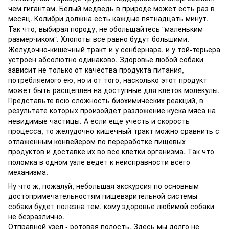
чем гигантам. Белый медведь в природе может есть раз в
месяц. Колибри должна есть каждые пятнадцать минут.
Так что, выбирая породу, не обольщайтесь "маленьким
размерчиком". Хлопоты все равно будут большими.
Желудочно-кишечный тракт и у сенбернара, и у той-терьера
устроен абсолютно одинаково. Здоровье любой собаки
зависит не только от качества продукта питания,
потребляемого ею, но и от того, насколько этот продукт
может быть расщеплен на доступные для клеток молекулы.
Представьте всю сложность биохимических реакций, в
результате которых произойдет разложение куска мяса на
невидимые частицы. А если еще учесть и скорость
процесса, то желудочно-кишечный тракт можно сравнить с
отлаженным конвейером по переработке пищевых
продуктов и доставке их во все клетки организма. Так что
поломка в одном узле ведет к неисправности всего
механизма.
Ну что ж, пожалуй, небольшая экскурсия по основным
достопримечательностям пищеварительной системы
собаки будет полезна тем, кому здоровье любимой собаки
не безразлично.
Отправной узел - ротовая полость. Здесь мы долго не