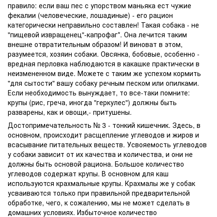
правило: если ваш пес с упорством маньяка ест чужие
фекалии (человеческие, лошадиные) - его рацион
категорически неправильно составлен! Такая собака - не
"пищевой извращенец"-капрофаг*. Она лечится таким
внешне отвратительным образом! И виноват в этом,
разумеется, хозяин собаки. Овсянка, бобовые, особенно -
вредная перловка наблюдаются в какашке практически в
неизмененном виде. Можете с таким же успехом кормить
"для сытости" вашу собаку речным песком или опилками.
Если необходимость вынуждает, то все-таки помните:
крупы (рис, греча, иногда "геркулес") должны быть
разварены, как и овощи,- притушены.
Достопримечательность № 3 - тонкий кишечник. Здесь, в
основном, происходит расщепление углеводов и жиров и
всасывание питательных веществ. Усвояемость углеводов
у собаки зависит от их качества и количества, и они не
должны быть основой рациона. Большое количество
углеводов содержат крупы. В основном для каш
используются крахмальные крупы. Крахмалы же у собак
усваиваются только при правильной предварительной
обработке, чего, к сожалению, мы не может сделать в
домашних условиях. Избыточное количество