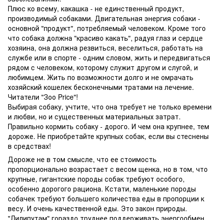
Плюс ко всему, какашка - не единственный продукт,
производимый собаками. Двигательная энергия собаки -
основной "продукт", потребляемый человеком. Кроме того
что собака должна "красиво какать", радуя глаз и сердце
хозяина, она должна резвиться, веселиться, работать на
службе или в спорте - одним словом, жить и передвигаться
рядом с человеком, которому служит другом и слугой, и
любимцем. Жить по возможности долго и не омрачать
хозяйский кошелек бесконечными тратами на лечение.
Читатели "Зоо Price"!
Выбирая собаку, учтите, что она требует не только времени
и любви, но и существенных материальных затрат.
Правильно кормить собаку - дорого. И чем она крупнее, тем
дороже. Не приобретайте крупных собак, если вы стеснены
в средствах!
Дороже не в том смысле, что ее стоимость
пропорционально возрастает с весом щенка, но в том, что
крупные, гигантские породы собак требуют особого,
особенно дорогого рациона. Кстати, маленькие породы
собачек требуют большего количества еды в пропорции к
весу. И очень качественной еды. Это закон природы.
"Лилипутам" гораздо труднее поддерживать энергообмен,