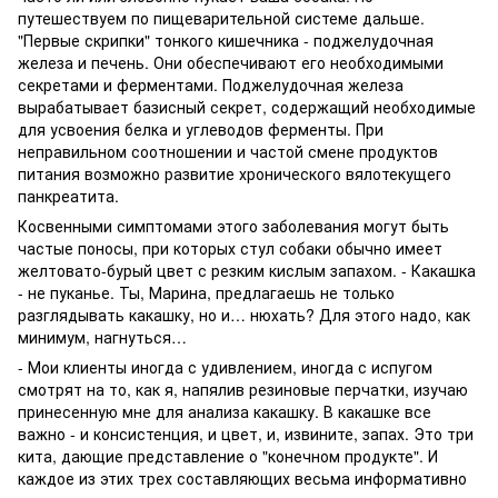
путешествуем по пищеварительной системе дальше.
"Первые скрипки" тонкого кишечника - поджелудочная
железа и печень. Они обеспечивают его необходимыми
секретами и ферментами. Поджелудочная железа
вырабатывает базисный секрет, содержащий необходимые
для усвоения белка и углеводов ферменты. При
неправильном соотношении и частой смене продуктов
питания возможно развитие хронического вялотекущего
панкреатита.
Косвенными симптомами этого заболевания могут быть
частые поносы, при которых стул собаки обычно имеет
желтовато-бурый цвет с резким кислым запахом. - Какашка
- не пуканье. Ты, Марина, предлагаешь не только
разглядывать какашку, но и… нюхать? Для этого надо, как
минимум, нагнуться…
- Мои клиенты иногда с удивлением, иногда с испугом
смотрят на то, как я, напялив резиновые перчатки, изучаю
принесенную мне для анализа какашку. В какашке все
важно - и консистенция, и цвет, и, извините, запах. Это три
кита, дающие представление о "конечном продукте". И
каждое из этих трех составляющих весьма информативно