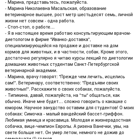
- Марина, представьтесь, пожалуйста.
- Марина Николаевна Масальская, образование
ветеринарное высшее, рост метр шестьдесят семь, личной
жизни нет совсем - одна работа.
- Стоп-стоп, о работе…
- Я в настоящее время работаю консультирующим врачом-
диетологом в фирме "Иванко-доставка",
специализирующейся на продаже и доставке на дом
кормов для животных, и в частности, собак. Кроме этого,
достаточно регулярно я читаю курсы лекций по диетологии
домашних животных студентам Санкт-Петербургской
ветеринарной академии.
- Марина, врачу говорят: "Прежде чем лечить, исцелись
сам!". Ветеринару, соответственно: "Предъяви своих
животных!". Расскажите о своих собаках, пожалуйста.
- Типикина, давай, пожалуйста, на "ты" общаться, как
обычно. Иначе мне будет… сложно говорить о какашке с
юмором. Научное занудство оставим для студентов! О моих
собаках: Симочка - малый вандейский бассет-гриффон.
Любимая умница и красавица. Молодая и жизнерадостная
собачка, вице-чемпион Европы. А ризена Ванечки, увы, на
свете больше нет. Он умер летом, немного не дожив до
семнадцати (!) годков.