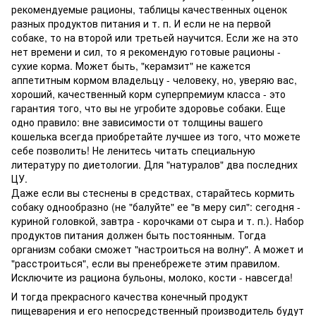
рекомендуемые рационы, таблицы качественных оценок
разных продуктов питания и т. п. И если не на первой
собаке, то на второй или третьей научится. Если же на это
нет времени и сил, то я рекомендую готовые рационы -
сухие корма. Может быть, "керамзит" не кажется
аппетитным кормом владельцу - человеку, но, уверяю вас,
хороший, качественный корм суперпремиум класса - это
гарантия того, что вы не угробите здоровье собаки. Еще
одно правило: вне зависимости от толщины вашего
кошелька всегда приобретайте лучшее из того, что можете
себе позволить! Не ленитесь читать специальную
литературу по диетологии. Для "натуралов" два последних
ЦУ.
Даже если вы стеснены в средствах, старайтесь кормить
собаку однообразно (не "балуйте" ее "в меру сил": сегодня -
куриной головкой, завтра - корочками от сыра и т. п.). Набор
продуктов питания должен быть постоянным. Тогда
организм собаки сможет "настроиться на волну". А может и
"расстроиться", если вы пренебрежете этим правилом.
Исключите из рациона бульоны, молоко, кости - навсегда!
И тогда прекрасного качества конечный продукт
пищеварения и его непосредственный производитель будут