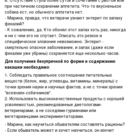
В. Отсутствие стула более суток в сочетании с рвотой или
при частичном сохранении аппетита. Что-то вкусненькое
собака ест, но обычного аппетита нет.
- Марина, правда, что ветврачи узнают энтерит по запаху
фекалий?
- К сожалению, да. Кто обонял этот запах хоть раз, никогда
и ни с чем его не спутает. Описать это резкое и
специфическое зловоние невозможно. Энтерит -
смертельно опасное заболевание, и запах (даже если
фекалии уже убраны) сохраняется еще несколько часов.
Для получения безупречной по форме и содержанию
какашки необходимо
:
1. Соблюдать правильное соотношение питательных
веществ (белок, жир, углеводы, витамины, минералы) с
точки зрения науки и научных фактов, а не с точки зрения
"всезнаек-собачников".
2. Использовать высококачественные продукты с хорошей
усвояемостью, рекомендованные диетологами-
ветеринарами, а не соседями-гурманами или
вегетарианцами-экспериментаторами.
- Марина, как научиться обывателям составлять рационы?
- Если обыватель может и хочет научиться, он изучит