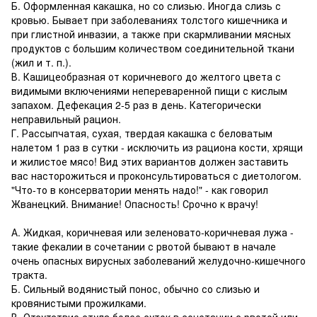
Б. Оформленная какашка, но со слизью. Иногда слизь с
кровью. Бывает при заболеваниях толстого кишечника и
при глистной инвазии, а также при скармливании мясных
продуктов с большим количеством соединительной ткани
(жил и т. п.).
В. Кашицеобразная от коричневого до желтого цвета с
видимыми включениями непереваренной пищи с кислым
запахом. Дефекация 2-5 раз в день. Категорически
неправильный рацион.
Г. Рассыпчатая, сухая, твердая какашка с беловатым
налетом 1 раз в сутки - исключить из рациона кости, хрящи
и жилистое мясо! Вид этих вариантов должен заставить
вас насторожиться и проконсультироваться с диетологом.
"Что-то в консерватории менять надо!" - как говорил
Жванецкий. Внимание! Опасность! Срочно к врачу!
А. Жидкая, коричневая или зеленовато-коричневая лужа -
такие фекалии в сочетании с рвотой бывают в начале
очень опасных вирусных заболеваний желудочно-кишечного
тракта.
Б. Сильный водянистый понос, обычно со слизью и
кровянистыми прожилками.