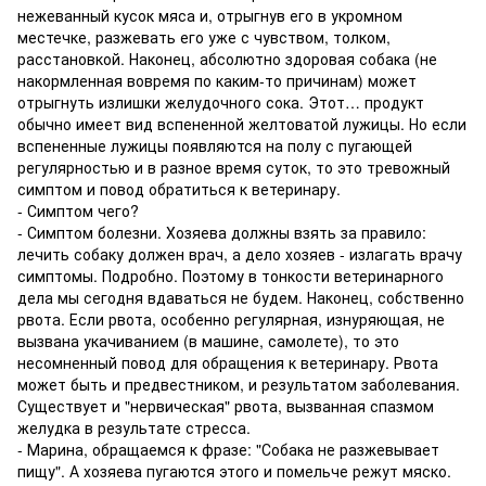
нежеванный кусок мяса и, отрыгнув его в укромном
местечке, разжевать его уже с чувством, толком,
расстановкой. Наконец, абсолютно здоровая собака (не
накормленная вовремя по каким-то причинам) может
отрыгнуть излишки желудочного сока. Этот… продукт
обычно имеет вид вспененной желтоватой лужицы. Но если
вспененные лужицы появляются на полу с пугающей
регулярностью и в разное время суток, то это тревожный
симптом и повод обратиться к ветеринару.
- Симптом чего?
- Симптом болезни. Хозяева должны взять за правило:
лечить собаку должен врач, а дело хозяев - излагать врачу
симптомы. Подробно. Поэтому в тонкости ветеринарного
дела мы сегодня вдаваться не будем. Наконец, собственно
рвота. Если рвота, особенно регулярная, изнуряющая, не
вызвана укачиванием (в машине, самолете), то это
несомненный повод для обращения к ветеринару. Рвота
может быть и предвестником, и результатом заболевания.
Существует и "нервическая" рвота, вызванная спазмом
желудка в результате стресса.
- Марина, обращаемся к фразе: "Собака не разжевывает
пищу". А хозяева пугаются этого и помельче режут мяско.