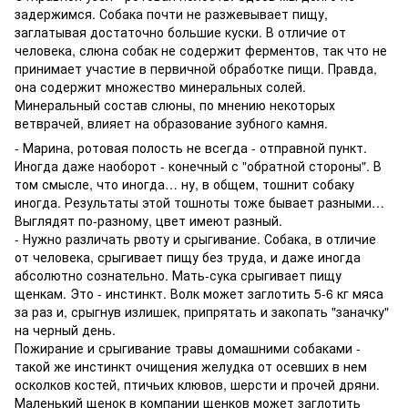
задержимся. Собака почти не разжевывает пищу,
заглатывая достаточно большие куски. В отличие от
человека, слюна собак не содержит ферментов, так что не
принимает участие в первичной обработке пищи. Правда,
она содержит множество минеральных солей.
Минеральный состав слюны, по мнению некоторых
ветврачей, влияет на образование зубного камня.
- Марина, ротовая полость не всегда - отправной пункт.
Иногда даже наоборот - конечный с "обратной стороны". В
том смысле, что иногда… ну, в общем, тошнит собаку
иногда. Результаты этой тошноты тоже бывает разными…
Выглядят по-разному, цвет имеют разный.
- Нужно различать рвоту и срыгивание. Собака, в отличие
от человека, срыгивает пищу без труда, и даже иногда
абсолютно сознательно. Мать-сука срыгивает пищу
щенкам. Это - инстинкт. Волк может заглотить 5-6 кг мяса
за раз и, срыгнув излишек, припрятать и закопать "заначку"
на черный день.
Пожирание и срыгивание травы домашними собаками -
такой же инстинкт очищения желудка от осевших в нем
осколков костей, птичьих клювов, шерсти и прочей дряни.
Маленький щенок в компании щенков может заглотить