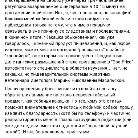
и возвращенное на свободу уже через три часа. Вернее,
регулярно возвращаемое с интервалом в 10-15 минут на
протяжении всей ночи. Нет, я, честное слово, не капрофил*.
Какашки моей любимой собаки стали предметом
наблюдения только потому, что я имею привычку
связывать в уме причину со следствием и последствиями,
в конечном итоге. "Какашка обыкновенная", как уже
говорилось, - конечный продукт пищеварения, и, как любое
изделие, может много и наглядно "рассказать" о работе
"конвейера", на котором она произведена. Плодом этих
дилетантских размышлений стало приглашение в "Зоо Price"
авторитетного специалиста в области изучения… нет, не
какашки, но пищеварительной системы животных,
ветеринара-диетолога Марины Николаевны Масальской.
Прошу прощения у брезгливых читателей за попытку
обратить их внимание на столь непрезентабельный
предмет, как собачья какашка. Но тех, кому эта статья
поможет внимательнее отнестись к любимой собаке, прошу
изъявить благодарность (хотя бы по телефону) и частично
реабилитировать меня в глазах сотрудников редакции (они
уже две недели смеются надо мной и "серьезной научной
темой"). Итак, благословясь, приступим.