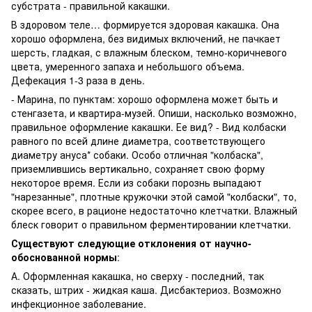
субстрата - правильной какашки.
В здоровом теле… формируется здоровая какашка. Она
хорошо оформлена, без видимых включений, не пачкает
шерсть, гладкая, с влажным блеском, темно-коричневого
цвета, умеренного запаха и небольшого объема.
Дефекация 1-3 раза в день.
- Марина, по пунктам: хорошо оформлена может быть и
стенгазета, и квартира-музей. Опиши, насколько возможно,
правильное оформление какашки. Ее вид? - Вид колбаски
равного по всей длине диаметра, соответствующего
диаметру ануса* собаки. Особо отличная "колбаска",
приземлившись вертикально, сохраняет свою форму
некоторое время. Если из собаки порознь выпадают
"нарезанные", плотные кружочки этой самой "колбаски", то,
скорее всего, в рационе недостаточно клетчатки. Влажный
блеск говорит о правильном ферментировании клетчатки.
Существуют следующие отклонения от научно-
обоснованной нормы
:
А. Оформленная какашка, но сверху - последний, так
сказать, штрих - жидкая каша. Дисбактериоз. Возможно
инфекционное заболевание.