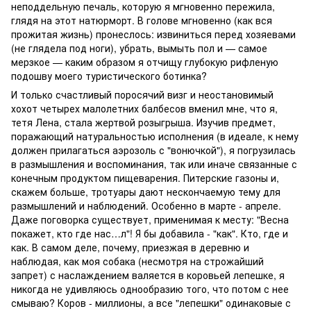
неподдельную печаль, которую я мгновенно пережила,
глядя на этот натюрморт. В голове мгновенно (как вся
прожитая жизнь) пронеслось: извиниться перед хозяевами
(не глядела под ноги), убрать, вымыть пол и — самое
мерзкое — каким образом я отчищу глубокую рифленую
подошву моего туристического ботинка?
И только счастливый поросячий визг и неостановимый
хохот четырех малолетних балбесов вменил мне, что я,
тетя Лена, стала жертвой розыгрыша. Изучив предмет,
поражающий натуральностью исполнения (в идеале, к нему
должен прилагаться аэрозоль с "вонючкой"), я погрузилась
в размышления и воспоминания, так или иначе связанные с
конечным продуктом пищеварения. Питерские газоны и,
скажем больше, тротуары дают нескончаемую тему для
размышлений и наблюдений. Особенно в марте - апреле.
Даже поговорка существует, применимая к месту: "Весна
покажет, кто где нас…л"! Я бы добавила - "как". Кто, где и
как. В самом деле, почему, приезжая в деревню и
наблюдая, как моя собака (несмотря на строжайший
запрет) с наслаждением валяется в коровьей лепешке, я
никогда не удивляюсь однообразию того, что потом с нее
смываю? Коров - миллионы, а все "лепешки" одинаковые с