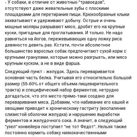
- У собаки, в отличие от животных-"травоедов",
отсутствуют даже жевательные зубы с плоскими
площадками для перетирания пищи. Крюкообразные клыки
захватывают и удерживают добычу. Острые и очень
мощные моляры разрывают мясо, дробят его на крупные
куски, пригодные для проглатывания. И только. Не надо
равняться на йогов, пережевывающих одну ложку риса
девяносто девять раз. Кстати, почти абсолютное
большинство взрослых собак предпочитают сухой корм с
крупными гранулами, которые можно разгрызть, или мясо
крупным куском, а не в виде фарша.
Следующий пункт - желудок. Здесь переваривается
основная часть белка. Учитывая его относительно большой
размер (55-60% от общего объема пищеварительного
тракта) и специфический набор ферментов, нетрудно
догадаться, что это место прямо-таки создано для
переваривания мяса. Добавим, что набивание его кашей и
овощами приводит к хроническому гастриту (воспаление
слизистой оболочки желудка) и нарушению выработки
ферментов и желудочного сока. А значит, в следующий
"узел" конвейера поступает "не тот Федот". Нельзя также
постоянно кормить собаку низкокачественными