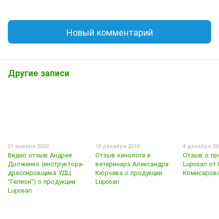
Новый комментарий
Другие записи
21 января 2020
19 декабря 2019
4 декабря 20
Видео отзыв Андрея
Отзыв кинолога и
Отзыв о пр
Долженко (инструктора-
ветеринара Александра
Luposan от
дрессировщика УДЦ
Кюрчева о продукции
Комисаров
"Гелион") о продукции
Luposan
Luposan