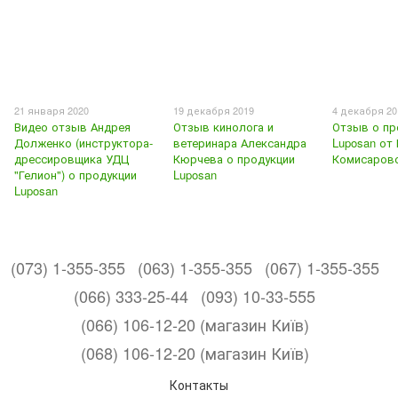
21 января 2020
19 декабря 2019
4 декабря 20
Видео отзыв Андрея
Отзыв кинолога и
Отзыв о пр
Долженко (инструктора-
ветеринара Александра
Luposan от
дрессировщика УДЦ
Кюрчева о продукции
Комисаров
"Гелион") о продукции
Luposan
Luposan
(073) 1-355-355
(063) 1-355-355
(067) 1-355-355
(066) 333-25-44
(093) 10-33-555
(066) 106-12-20 (магазин Київ)
(068) 106-12-20 (магазин Київ)
Контакты