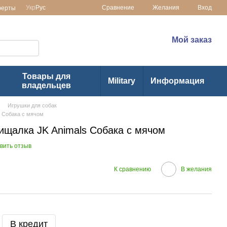
Сравнение
Укр
Рус
Желания
Вход
ферты
 в Украине
(073) 1-355-355
Мой заказ
(063) 1-355-355
Товары для
Military
Информация
владельцев
Игрушки для собак
s Собака с мячом
ищалка JK Animals Собака с мячом
вить отзыв
К сравнению
В желания
В кредит