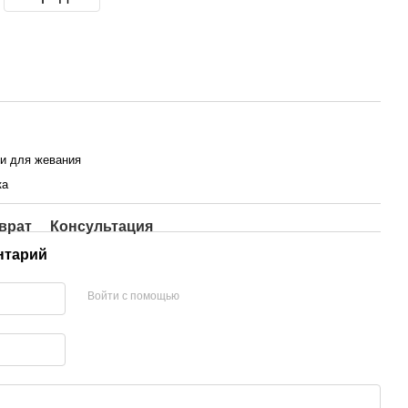
и для жевания
ка
врат
Консультация
нтарий
Войти с помощью