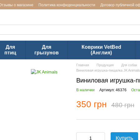
Отзывы о магазине
Политика конфиденциальности
Договор публичной о
ь заводов LUPOSAN & Markus-Mühle и Jackson Textiles (ТМ VetBed)
Для
Для
Коврики VetBed
птиц
грызунов
(Англия)
Главная
Продукция
Для собак
Виниловая игрушка-пищалка JK Animal
Виниловая игрушка-п
В наличии
Артикул: 46376
Оста
350 грн
480 грн
Купить