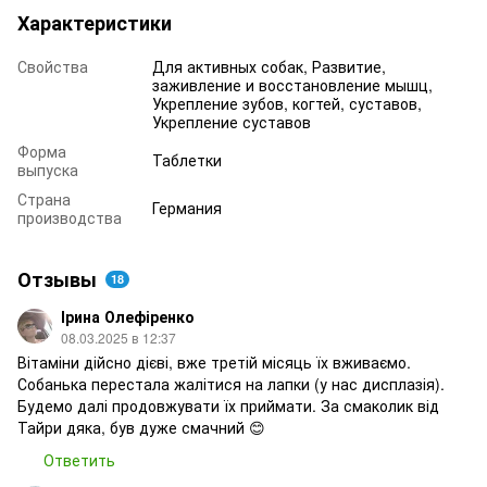
Характеристики
Свойства
Для активных собак, Развитие,
заживление и восстановление мышц,
Укрепление зубов, когтей, суставов,
Укрепление суставов
Форма
Таблетки
выпуска
Страна
Германия
производства
Отзывы
18
Ірина Олефіренко
08.03.2025 в 12:37
Вітаміни дійсно дієві, вже третій місяць їх вживаємо.
Собанька перестала жалітися на лапки (у нас дисплазія).
Будемо далі продовжувати їх приймати. За смаколик від
Тайри дяка, був дуже смачний 😊
Ответить