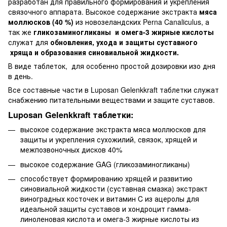
разработан для правильного формирования и укрепления
связочного аппарата. Высокое содержание экстракта
мяса
моллюсков (40 %)
из новозеландских Perna Canaliculus, а
так же
гликозаминогликаны и омега-3 жирные кислоты
служат для
обновления, ухода и защиты суставного
хряща и образования синовиальной жидкости.
В виде таблеток, для особенно простой дозировки изо дня
в день.
Все составные части в Luposan Gelenkkraft таблетки служат
снабжению питательными веществами и защите суставов.
Luposan Gelenkkraft таблетки:
высокое содержание экстракта мяса моллюсков для
защиты и укрепления сухожилий, связок, хрящей и
межпозвоночных дисков 40%
высокое содержание GAG (гликозаминогликаны)
способствует формированию хрящей и развитию
синовиальной жидкости (суставная смазка) экстракт
виноградных косточек и витамин C из ацеролы для
идеальной защиты суставов и хондроцит гамма-
линоленовая кислота и омега-3 жирные кислоты из