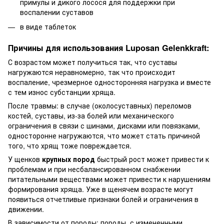
примулы и дикого лосося для поддержки при
воспалении суставов
в виде таблеток
Причины для использования Luposan Gelenkkraft:
С возрастом может получиться так, что суставы
нагружаются неравномерно, так что происходит
воспаление, чрезмерное односторонняя нагрузка и вместе
с тем износ субстанции хряща.
После травмы: в случае (околосуставных) переломов
костей, суставы, из-за болей или механического
ограничения в связи с шинами, дисками или повязками,
односторонне нагружаются, что может стать причиной
того, что хрящ тоже повреждается.
У щенков
крупных пород
быстрый рост может привести к
проблемам и при несбалансированном снабжении
питательными веществами может привести к нарушениям
формирования хряща. Уже в щенячем возрасте могут
появиться отчетливые признаки болей и ограничения в
движении.
В зависимости от породы: породы, с измененными