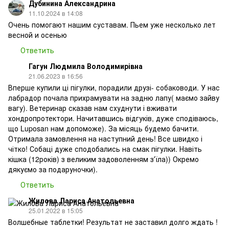
Дубинина Александрина
11.10.2024 в 14:08
Очень помогают нашим суставам. Пьем уже несколько лет
весной и осенью
Ответить
Гагун Людмила Володимирівна
21.06.2023 в 16:56
Вперше купили ці пігулки, порадили друзі- собаководи. У нас
лабрадор почала прихрамувати на задню лапу( маємо зайву
вагу). Ветеринар сказав нам схуднути і вживати
хондропротектори. Начитавшись відгуків, дуже сподіваюсь,
що Luposan нам допоможе). За місяць будемо бачити.
Отримала замовлення на наступний день! Все швидко і
чітко! Собаці дуже сподобались на смак пігулки. Навіть
кішка (12років) з великим задоволенням зʼїла)) Окремо
дякуємо за подаруночки).
Ответить
Жилова Лариса Анатольевна
25.01.2022 в 15:05
Волшебные таблетки! Результат не заставил долго ждать !