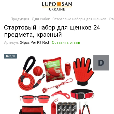
Продукция
Для собак
Стартовые наборы для щенков
Ст
Стартовый набор для щенков 24
предмета, красный
Артикул:
24pcs Per Kit Red
Оставить отзыв
ВИДЕО