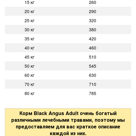
15 кг
260
20 кг
290
25 кг
320
30 кг
380
35 кг
420
40 кг
460
45 кг
510
50 кг
545
60 кг
630
70 кг
710
80 кг
785
Корм Black Angus Adult очень богатый
различными лечебными травами, поэтому мы
предоставляем для вас краткое описание
каждой из них.