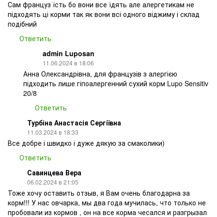
Сам француз їсть бо вони все їдять але алергетикам не
підходять ці корми так як вони всі одного віджиму і склад
подібний
Ответить
admin Luposan
11.06.2024 в 18:06
Анна Олександрівна, для французів з алергією
підходить лише гіпоалергенний сухий корм Lupo Sensitiv
20/8
Ответить
Турбіна Анастасія Сергіївна
11.03.2024 в 18:33
Все добре і швидко і дуже дякую за смаколики)
Ответить
Савинцева Вера
06.02.2024 в 21:05
Тоже хочу оставить отзыв, я Вам очень благодарна за
корм!!! У нас овчарка, мы два года мучилась, что только не
пробовали из кормов , он на все корма чесался и разгрызал