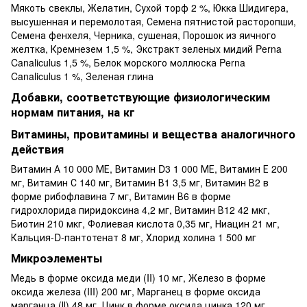
Мякоть свеклы, Желатин, Сухой торф 2 %, Юкка Шидигера,
высушенная и перемолотая, Семена пятнистой расторопши,
Семена фенхеля, Черника, сушеная, Порошок из яичного
желтка, Кремнезем 1,5 %, Экстракт зеленых мидий Perna
Canaliculus 1,5 %, Белок морского моллюска Perna
Canaliculus 1 %, Зеленая глина
Добавки, соответствующие физиологическим
нормам питания, на кг
Витамины, провитамины и вещества аналогичного
действия
Витамин А 10 000 МЕ, Витамин D3 1 000 МЕ, Витамин Е 200
мг, Витамин С 140 мг, Витамин В1 3,5 мг, Витамин В2 в
форме рибофлавина 7 мг, Витамин В6 в форме
гидрохлорида пиридоксина 4,2 мг, Витамин В12 42 мкг,
Биотин 210 мкг, Фолиевая кислота 0,35 мг, Ниацин 21 мг,
Кальция-D-пантотенат 8 мг, Хлорид холина 1 500 мг
Микроэлементы
Медь в форме оксида меди (II) 10 мг, Железо в форме
оксида железа (III) 200 мг, Марганец в форме оксида
марганца (ІІ) 48 мг, Цинк в форме оксида цинка 120 мг