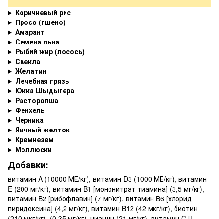
Коричневый рис
Просо (пшено)
Амарант
Семена льна
Рыбий жир (лосось)
Свекла
Желатин
Лечебная грязь
Юкка Шыдыгера
Расторопша
Фенхель
Черника
Яичный желток
Кремнезем
Моллюски
Добавки:
витамин A (10000 МЕ/кг), витамин D3 (1000 МЕ/кг), витамин
E (200 мг/кг), витамин B1 [мононитрат тиамина] (3,5 мг/кг),
витамин B2 [рибофлавин] (7 мг/кг), витамин B6 [хлорид
пиридоксина] (4,2 мг/кг), витамин B12 (42 мкг/кг), биотин
(210 мкг/кг), (0,35 мг/кг), ниацин (21 мг/кг), витамин C [L-