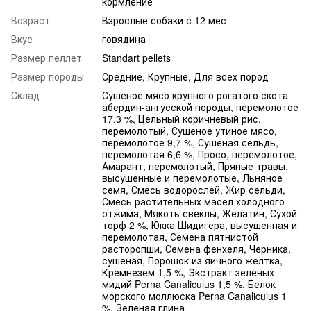
кормление
Возраст
Взрослые собаки с 12 мес
Вкус
говядина
Размер пеллет
Standart pellets
Размер породы
Средние, Крупные, Для всех пород
Склад
Сушеное мясо крупного рогатого скота
абердин-ангусской породы, перемолотое
17,3 %, Цельный коричневый рис,
перемолотый, Сушеное утиное мясо,
перемолотое 9,7 %, Сушеная сельдь,
перемолотая 6,6 %, Просо, перемолотое,
Амарант, перемолотый, Пряные травы,
высушенные и перемолотые, Льняное
семя, Смесь водорослей, Жир сельди,
Смесь растительных масел холодного
отжима, Мякоть свеклы, Желатин, Сухой
торф 2 %, Юкка Шидигера, высушенная и
перемолотая, Семена пятнистой
расторопши, Семена фенхеля, Черника,
сушеная, Порошок из яичного желтка,
Кремнезем 1,5 %, Экстракт зеленых
мидий Perna Canaliculus 1,5 %, Белок
морского моллюска Perna Canaliculus 1
%, Зеленая глина