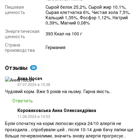
Пищевая
Сырой белок 25,2%, Сырой жир 10,1%,
ценность
Сырая клетчатка 6%, Чистая зола 7,5%,
Кальций 1,35%, Фосфор 1,12%, Натрий
0,39%, Магний 0,08%
Энергетическая
393 Ккал на 100 г
ценность
Страна
Германия
производства
Отзывы
39
Анна Носач
07.07.2024 в 15:38
Чудовий корм. Вже 5 років на ньому. Гарна якість.
Ответить
Коровяковська Анна Олександрівна
11.06.2024 в 14:53
Були спочатку на кормі люпосан курка 24/10 алергія не
проходила , спробували цей , після 10-14 днів бачу лапки ще
більше почервонілими, значить знову алергія прогресує .