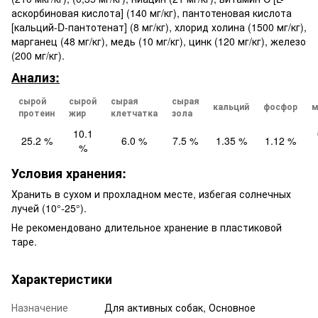
аскорбиновая кислота] (140 мг/кг), пантотеновая кислота
[кальций-D-пантотенат] (8 мг/кг), хлорид холина (1500 мг/кг),
марганец (48 мг/кг), медь (10 мг/кг), цинк (120 мг/кг), железо
(200 мг/кг).
Анализ:
сырой
сырой
сырая
сырая
кальций
фосфор
м
протеин
жир
клетчатка
зола
10.1
25.2 %
6.0 %
7.5 %
1.35 %
1.12 %
%
Условия хранения:
Хранить в сухом и прохладном месте, избегая солнечных
лучей (10°-25°).
Не рекомендовано длительное хранение в пластиковой
таре.
Характеристики
Назначение
Для активных собак, Основное