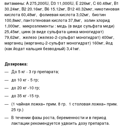
витамины: A 275,200IU, D3 11,000IU, E 226мг, C 60.48мг, B1
30.24мг, B2 20.16мг, B6 15.12мг, B12 40.32мкг, никотиновая
кислота 60,48мг, фолиевая кислота 3,02мг, биотин
100,8мкг, пантотеновая кислота 37,8мг, холин хлорид
1,000мг, микроэлементы : медь (в виде сульфата меди)
25,45мг, цинк (в виде сульфата цинка моногидрат)
79,62мг, железо (железо-2-сульфат моногидрат) 400мг,
марганец (марганец-2-сульфат моногидрат) 160мг, йод
(как йодат кальция безводный) 3,41мг.
Дозировка:
До 5 кг - 3 гр препарата;
до 10 кг - 5 гр;
до 20 кг -10 гр;
до 35 кг -15 гр.
(1 чайная ложка= прим. 8 гр. 1 столовая ложка= прим.
25 гр.)
В течении фазы роста, беременности и в период
лактации рекомендуется удвоить дозу препарата.