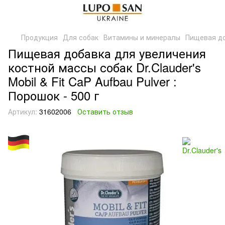
Продукция
Для собак
Витамины и минералы
Пищевая доб
Пищевая добавка для увеличения
костной массы собак Dr.Clauder's
Mobil & Fit CaP Aufbau Pulver :
Порошок - 500 г
Артикул:
31602006
Оставить отзыв